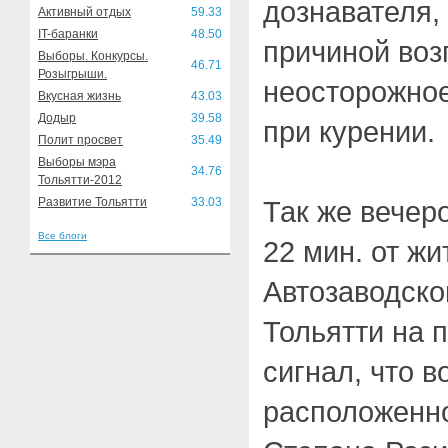
дознавателя,
Активный отдых
59.33
IT-баранки
48.50
причиной воз
Выборы. Конкурсы.
46.71
Розыгрыши.
неосторожное
Вкусная жизнь
43.03
Додыр
39.58
при курении.
Полит просвет
35.49
Выборы мэра
34.76
Тольятти-2012
Развитие Тольятти
33.03
Так же вечеро
Все блоги
22 мин. от жи
Автозаводско
Тольятти на 
сигнал, что 
расположенно