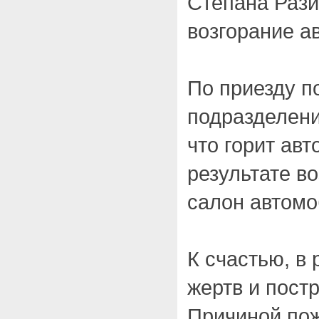
Степана Раз
возгорание а
По приезду 
подразделени
что горит ав
результате в
салон автомо
К счастью, в
жертв и пост
Причиной по