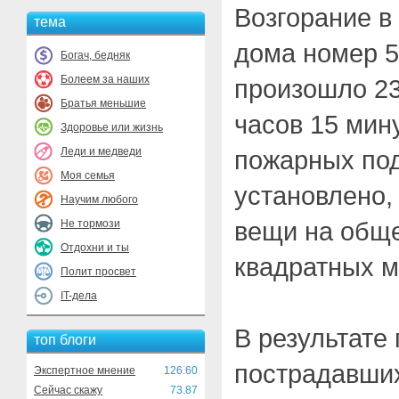
Возгорание в
тема
дома номер 5
Богач, бедняк
Болеем за наших
произошло 23
Братья меньшие
часов 15 мину
Здоровье или жизнь
Леди и медведи
пожарных по
Моя семья
установлено,
Научим любого
вещи на общ
Не тормози
Отдохни и ты
квадратных м
Полит просвет
IT-дела
В результате
топ блоги
пострадавших
Экспертное мнение
126.60
Сейчас скажу
73.87