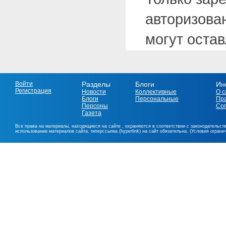
авторизова
могут оста
Войти
Разделы
Блоги
Ин
Регистрация
Новости
Коллективные
О с
Блоги
Персональные
Пр
Персоны
Со
Газета
Все права на материалы, находящиеся на сайте , охраняются в соответствии с законодательст
использовании материалов сайта, гиперссылка (hyperlink) на сайт обязательна. (Условия огран