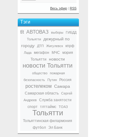
Весь эфир
|
RSS
Тэги
tlt
АВТОВАЗ
выборы
ГИБДД
дежурный по
Тольятти
городу
кпрф
ДТП
Жигулевск
мегафон
МЧС
мэрия
Лада
новости
Тольятти
новости Тольятти
общество
пожарная
Россия
безопасность
Путин
ростелеком
Самара
Самарская область
Сергей
Служба занятости
Андреев
спорт
тлттаймс
ТОАЗ
Тольятти
Тольяттинская филармония
футбол
Эл Банк