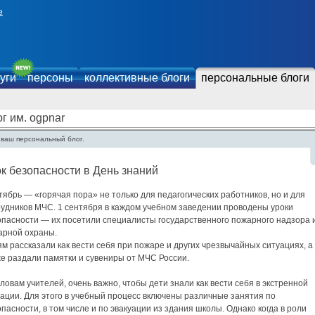
е
уги
персоны
коллективные блоги
персональные блоги
г им. ogpnar
 ваш персональный блог.
к безопасности в День знаний
ябрь — «горячая пора» не только для педагогических работников, но и для
рудников МЧС. 1 сентября в каждом учебном заведении проводены уроки
опасности — их посетили специалисты государственного пожарного надзора 
арной охраны.
м рассказали как вести себя при пожаре и других чрезвычайных ситуациях, а
же раздали памятки и сувениры от МЧС России.
ловам учителей, очень важно, чтобы дети знали как вести себя в экстренной
ации. Для этого в учебный процесс включены различные занятия по
пасности, в том числе и по эвакуации из здания школы. Однако когда в роли