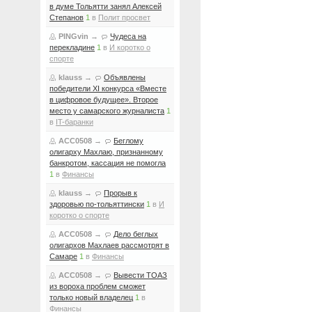
в думе Тольятти занял Алексей
Степанов
1
в
Полит просвет
PINGvin
→
Чудеса на
перекладине
1
в
И коротко о
спорте
klauss
→
Объявлены
победители XI конкурса «Вместе
в цифровое будущее». Второе
место у самарского журналиста
1
в
IT-баранки
ACC0508
→
Беглому
олигарху Махлаю, признанному
банкротом, кассация не помогла
1
в
Финансы
klauss
→
Прорыв к
здоровью по-тольяттински
1
в
И
коротко о спорте
ACC0508
→
Дело беглых
олигархов Махлаев рассмотрят в
Самаре
1
в
Финансы
ACC0508
→
Вывести ТОАЗ
из вороха проблем сможет
только новый владелец
1
в
Финансы