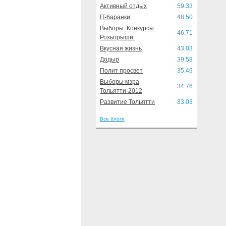
Активный отдых
59.33
IT-баранки
48.50
Выборы. Конкурсы.
46.71
Розыгрыши.
Вкусная жизнь
43.03
Додыр
39.58
Полит просвет
35.49
Выборы мэра
34.76
Тольятти-2012
Развитие Тольятти
33.03
Все блоги