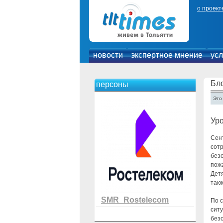
о проект
новости
экспертное мнение
усл
Бло
персоны
Это
Уро
Сент
сот
без
пож
Детя
так
SMR_Rostelecom
По с
ситу
безо