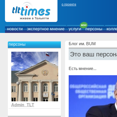
о проекте
новости
экспертное мнение
услуги
персоны
колл
Блог им. BUM
персоны
Это ваш персон
Есть мнение...
Admin_TLT