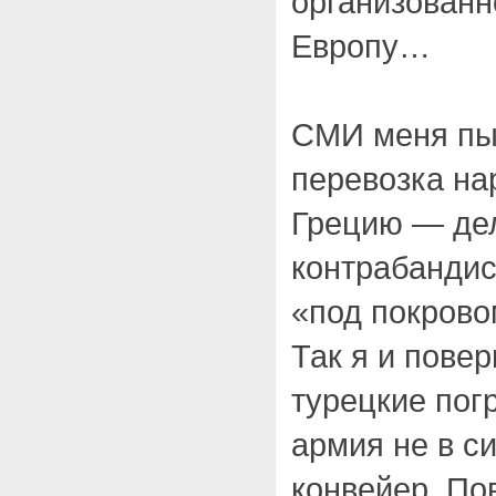
организован
Европу…
СМИ меня пыт
перевозка на
Грецию — дел
контрабандис
«под покрово
Так я и повер
турецкие пог
армия не в с
конвейер. По