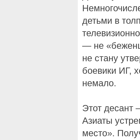
Немногочисл
детьми в тол
телевизионной
— не «беженц
не стану утв
боевики ИГ, х
немало.
Этот десант 
Азиаты устре
место». Пол