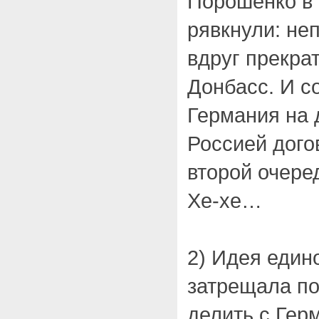
Порошенко в 
рявкнули: не
вдруг прекра
Донбасс. И с
Германия на 
Россией дого
второй очере
Хе-хе…
2) Идея един
затрещала по
делить с Гер