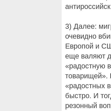
антироссийс
3) Далее: ми
очевидно вби
Европой и СШ
еще валяют 
«радостную в
товарищей». 
«радостных в
быстро. И то
резонный воп