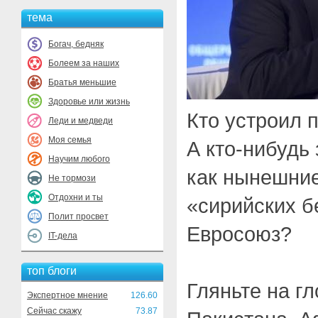
тема
Богач, бедняк
Болеем за наших
Братья меньшие
Здоровье или жизнь
Кто устроил 
Леди и медведи
Моя семья
А кто-нибудь
Научим любого
как нынешние
Не тормози
Отдохни и ты
«сирийских б
Полит просвет
Евросоюз?
IT-дела
топ блоги
Гляньте на г
Экспертное мнение
126.60
Сейчас скажу
73.87