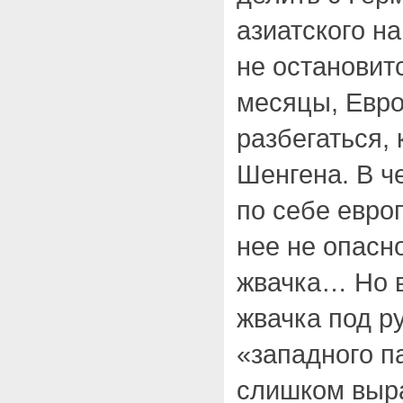
азиатского н
не остановит
месяцы, Евро
разбегаться,
Шенгена. В ч
по себе евро
нее не опасн
жвачка… Но в
жвачка под р
«западного п
слишком выр