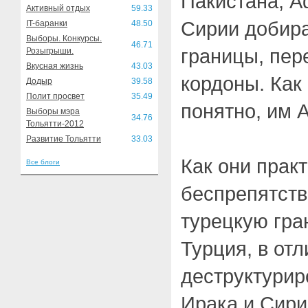
Пакистана, А
Активный отдых
59.33
Сирии добира
IT-баранки
48.50
Выборы. Конкурсы.
46.71
границы, пер
Розыгрыши.
Вкусная жизнь
43.03
кордоны. Как
Додыр
39.58
Полит просвет
35.49
понятно, им 
Выборы мэра
34.76
Тольятти-2012
Развитие Тольятти
33.03
Как они прак
Все блоги
беспрепятств
турецкую гра
Турция, в отл
деструктурир
Ирака и Сир