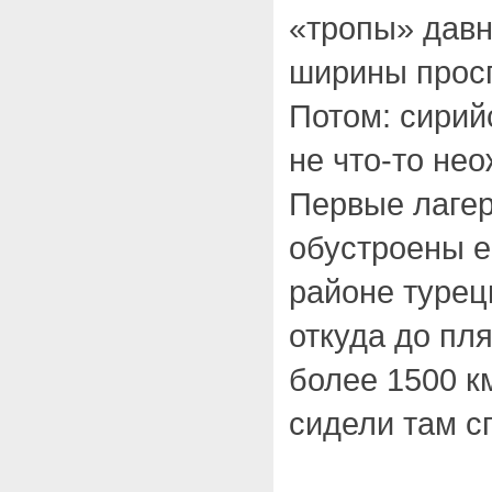
«тропы» давн
ширины просп
Потом: сирий
не что-то не
Первые лагер
обустроены е
районе турец
откуда до пл
более 1500 км
сидели там с