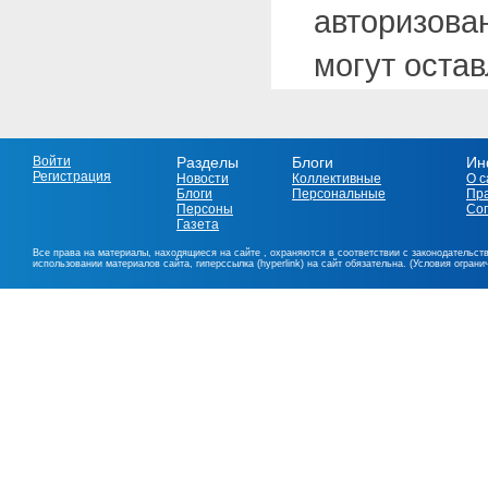
авторизова
могут оста
Войти
Разделы
Блоги
Ин
Регистрация
Новости
Коллективные
О с
Блоги
Персональные
Пр
Персоны
Со
Газета
Все права на материалы, находящиеся на сайте , охраняются в соответствии с законодательст
использовании материалов сайта, гиперссылка (hyperlink) на сайт обязательна. (Условия огран