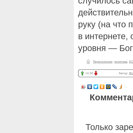
случилось са
действительн
руку (на что 
в интернете, 
уровня — Бог
Переселение
,
политика
,
Е
+4.00
Автор:
B
Коммента
Только зар