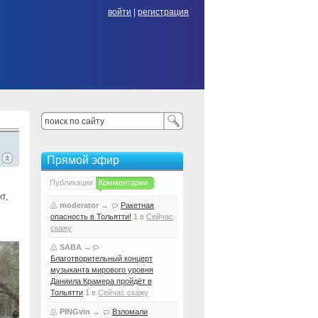
войти
|
регистрация
Прямой эфир
Публикации
Комментарии
т,
moderator
→
Ракетная
опасность в Тольятти!
1
в
Сейчас
скажу
SABA
→
Благотворительный концерт
музыканта мирового уровня
Даниила Крамера пройдёт в
Тольятти
1
в
Сейчас скажу
PINGvin
→
Взломали