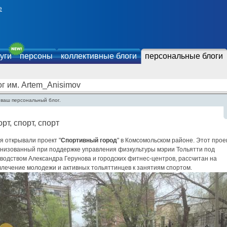
е
уги
персоны
коллективные блоги
персональные блоги
г им. Artem_Anisimov
 ваш персональный блог.
рт, спорт, спорт
я открывали проект "
Спортивный город
" в Комсомольском районе. Этот проек
анизованный при поддержке управления физкультуры мэрии Тольятти под
водством Александра Герунова и городских фитнес-центров, рассчитан на
влечение молодежи и активных тольяттинцев к занятиям спортом.