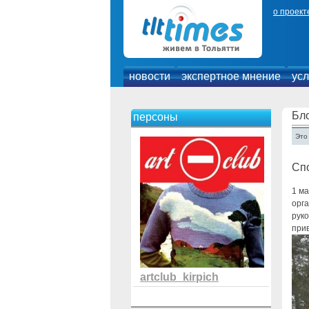
о проект
новости
экспертное мнение
усл
Бло
персоны
Это
Спо
1 ма
орг
руко
при
artclub_kirpich