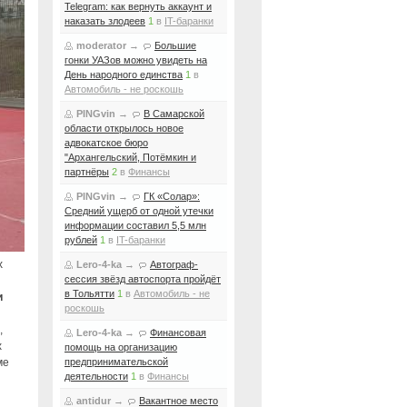
Telegram: как вернуть аккаунт и
наказать злодеев
1
в
IT-баранки
moderator
→
Большие
гонки УАЗов можно увидеть на
День народного единства
1
в
Автомобиль - не роскошь
PINGvin
→
В Самарской
области открылось новое
адвокатское бюро
"Архангельский, Потёмкин и
партнёры
2
в
Финансы
PINGvin
→
ГК «Солар»:
Средний ущерб от одной утечки
информации составил 5,5 млн
рублей
1
в
IT-баранки
х
Lero-4-ka
→
Автограф-
сессия звёзд автоспорта пройдёт
в Тольятти
1
в
Автомобиль - не
и
роскошь
,
Lero-4-ka
→
Финансовая
х
помощь на организацию
ме
предпринимательской
деятельности
1
в
Финансы
antidur
→
Вакантное место