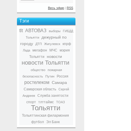
Весь эфир
|
RSS
Тэги
tlt
АВТОВАЗ
выборы
ГИБДД
дежурный по
Тольятти
городу
кпрф
ДТП
Жигулевск
мегафон
МЧС
мэрия
Лада
новости
Тольятти
новости Тольятти
общество
пожарная
Россия
безопасность
Путин
ростелеком
Самара
Самарская область
Сергей
Служба занятости
Андреев
спорт
тлттаймс
ТОАЗ
Тольятти
Тольяттинская филармония
футбол
Эл Банк