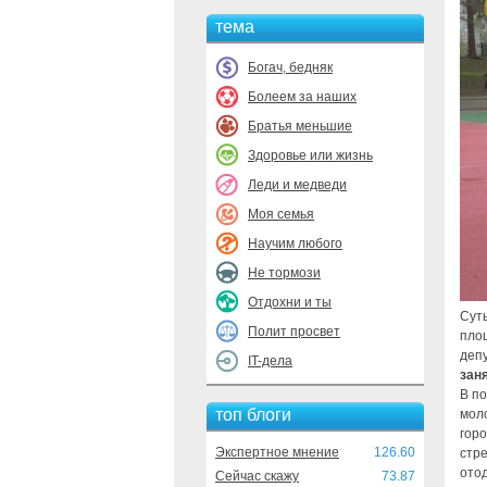
тема
Богач, бедняк
Болеем за наших
Братья меньшие
Здоровье или жизнь
Леди и медведи
Моя семья
Научим любого
Не тормози
Отдохни и ты
Суть
Полит просвет
пло
деп
IT-дела
зан
В п
топ блоги
моло
горо
Экспертное мнение
126.60
стр
отод
Сейчас скажу
73.87