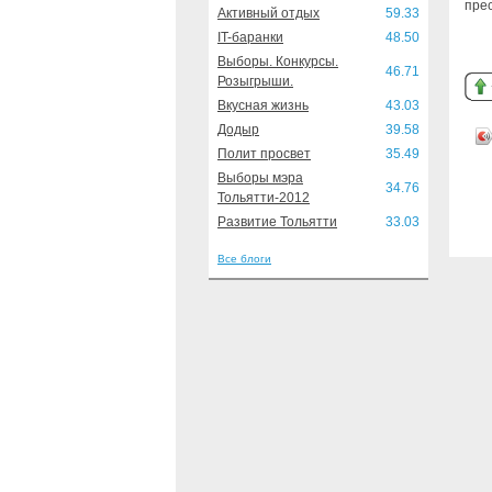
пре
Активный отдых
59.33
IT-баранки
48.50
Выборы. Конкурсы.
46.71
Розыгрыши.
Вкусная жизнь
43.03
Додыр
39.58
Полит просвет
35.49
Выборы мэра
34.76
Тольятти-2012
Развитие Тольятти
33.03
Все блоги