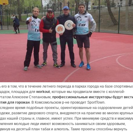
 его в том, что в течение летнего периода в парках города на базе спортивны
щадок, площадок для
workout
, которые мы продвигали вместе с коллегой-
утатом Алексеем Степановым,
профессиональные инструкторы будут вест
ятия для горожан
. В Комсомольском р-не проводит SportTown.
оследнее время подобные проекты, ориентированные на оздоровление детей
дежи, развитие дворового спорта, внедряются на практике во многих крупны
дах нашей страны и, главное, имеют успех. При минимуме средств и максиму
емления молодые люди имеют возможность заниматься своим здоровьем,
винув на десятый план табак и алкоголь. Такие проекты способны вернуть