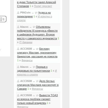
в думе Тольятти занял Алексей
Степанов
1
в
Полит просвет
PINGvin
→
Чудеса на
перекладине
1
в
И коротко о
0
спорте
klauss
→
Объявлены
победители XI конкурса «Вместе
в цифровое будущее». Второе
место у самарского журналиста
1
в
IT-баранки
ACC0508
→
Беглому
ь
олигарху Махлаю, признанному
банкротом, кассация не помогла
1
в
Финансы
klauss
→
Прорыв к
здоровью по-тольяттински
1
в
И
коротко о спорте
ACC0508
→
Дело беглых
олигархов Махлаев рассмотрят в
Самаре
1
в
Финансы
ACC0508
→
Вывести ТОАЗ
из вороха проблем сможет
только новый владелец
1
в
Финансы