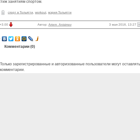
стиж занятиям спортом.
спорт в Тольятти
,
workout
,
мэрия Тольятти
3 мая 2016, 13:27
+3.00
Автор:
Artem_Anisimov
Комментарии (
0
)
Только зарегистрированные и авторизованные пользователи могут оставлят
комментарии.