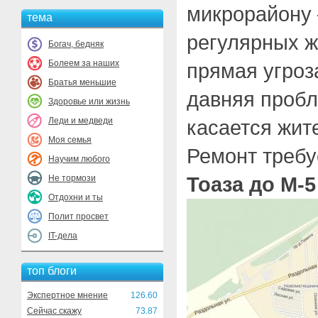
микрорайону 
тема
регулярных ж
Богач, бедняк
Болеем за наших
прямая угроз
Братья меньшие
давняя пробл
Здоровье или жизнь
Леди и медведи
касается жит
Моя семья
Ремонт треб
Научим любого
Тоаза до М-
Не тормози
Отдохни и ты
Полит просвет
IT-дела
топ блоги
Экспертное мнение
126.60
Сейчас скажу
73.87