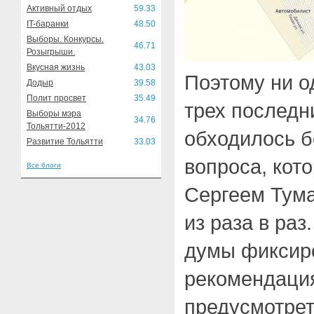
Активный отдых
59.33
IT-баранки
48.50
Выборы. Конкурсы.
46.71
Розыгрыши.
Вкусная жизнь
43.03
Поэтому ни о
Додыр
39.58
Полит просвет
35.49
трех последн
Выборы мэра
34.76
Тольятти-2012
обходилось б
Развитие Тольятти
33.03
вопроса, кот
Все блоги
Сергеем Тум
из раза в раз
думы фиксир
рекомендация
предусмотрет