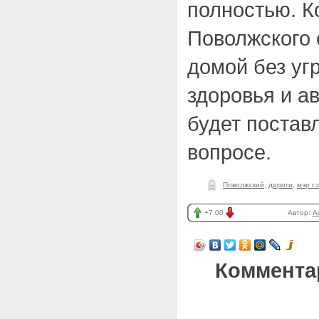
полностью. К
Поволжского 
домой без уг
здоровья и а
будет постав
вопросе.
Поволжский
,
дороги
,
мэр г.
+7.00
Автор:
A
Коммента