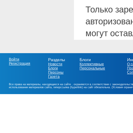
Только зар
авторизова
могут оста
Войти
Разделы
Блоги
Ин
Регистрация
Новости
Коллективные
О с
Блоги
Персональные
Пр
Персоны
Со
Газета
Все права на материалы, находящиеся на сайте , охраняются в соответствии с законодательст
использовании материалов сайта, гиперссылка (hyperlink) на сайт обязательна. (Условия огран