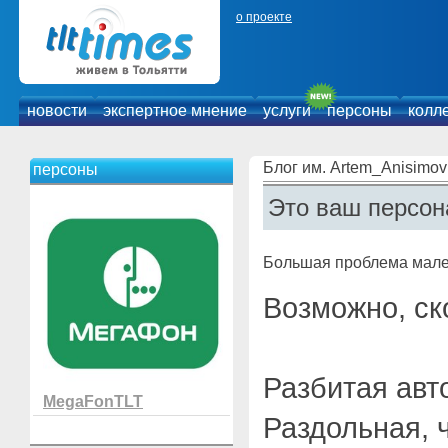
о проекте
новости
экспертное мнение
услуги
персоны
колл
Блог им. Artem_Anisimov
персоны
Это ваш персон
Большая проблема мале
Возможно, ск
Разбитая авт
MegaFonTLT
Раздольная, ч