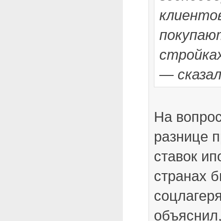
клиенто
покупаю
стройках
— сказал
На вопро
разнице 
ставок ип
странах 
соцлагеря
объяснил,