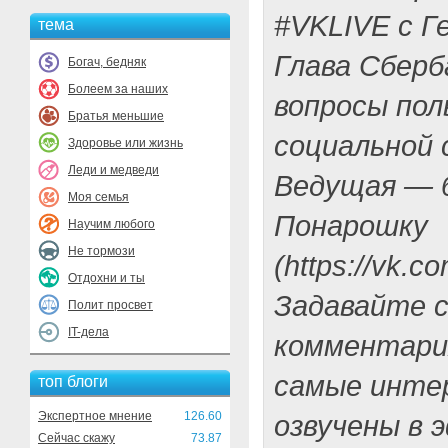
#VKLIVE c Г
тема
Глава Сбер
Богач, бедняк
Болеем за наших
вопросы пол
Братья меньшие
социальной
Здоровье или жизнь
Леди и медведи
Ведущая — 
Моя семья
Понарошку
Научим любого
Не тормози
(https://vk.c
Отдохни и ты
Задавайте с
Полит просвет
IT-дела
комментария
самые инте
топ блоги
Экспертное мнение
126.60
озвучены в э
Сейчас скажу
73.87