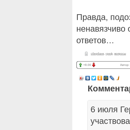
Правда, подо
ненавязчиво 
ответов…
сбербанк
,
греф
,
вопросы
+8.00
Автор
Коммента
6 июля Г
участвова