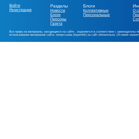
Войти
Разделы
Блоги
Ин
Регистрация
Новости
Коллективные
О с
Блоги
Персональные
Пр
Персоны
Со
Газета
Все права на материалы, находящиеся на сайте , охраняются в соответствии с законодательст
использовании материалов сайта, гиперссылка (hyperlink) на сайт обязательна. (Условия огран