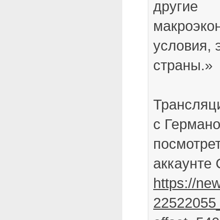
другие
макроэко
условия, 
страны.»
Трансляц
с Герман
посмотрет
аккаунте 
https://ne
22522055