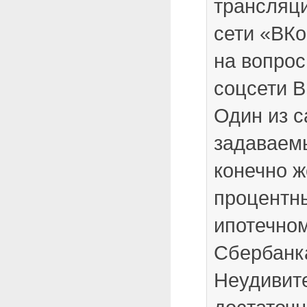
трансляц
сети «ВКо
на вопрос
соцсети В
​Один из 
задаваем
конечно ж
процентны
ипотечно
Сбербанк
Неудивите