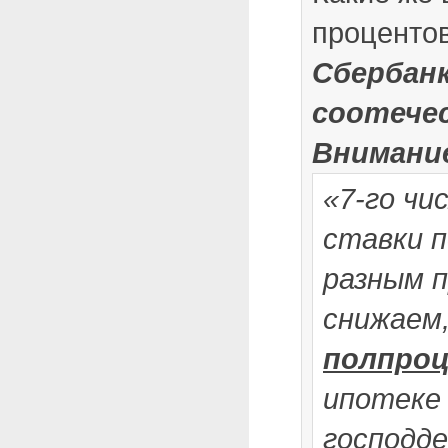
процентов
Сбербанк
соотече
Внимание
«7-го чи
ставки п
разным 
снижаем
полпро
ипотеке
господде