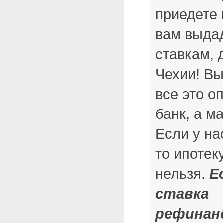
приедете
вам выда
ставкам,
Чехии! Вы
все это о
банк, а м
Если у н
то ипотек
нельзя.
Е
ставка
рефинан