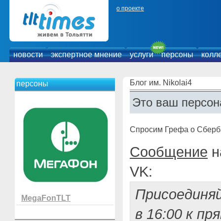
о проекте
новости
экспертное мнение
услуги
персоны
колл
Блог им. Nikolai4
персоны
Это ваш персон
Спросим Грефа о Сберб
Сообщение
н
VK:
Присоединяй
MegaFonTLT
в 16:00 к п