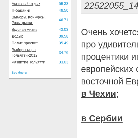
22522055_1
Активный отдых
59.33
IT-баранки
48.50
Выборы. Конкурсы.
46.71
Розыгрыши.
Очень хочетс
Вкусная жизнь
43.03
Додыр
39.58
про удивител
Полит просвет
35.49
Выборы мэра
34.76
процентики и
Тольятти-2012
Развитие Тольятти
33.03
европейских 
Все блоги
восточной Ев
в
Чехии
;
в
Сербии