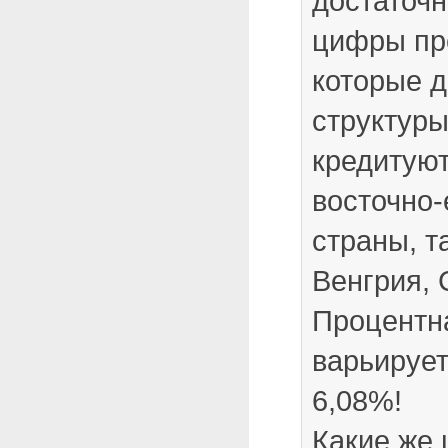
достаточн
цифры пр
которые 
структур
кредитуют
восточно-
страны, т
Венгрия, 
Процентна
варьирует
6,08%!
Какие же