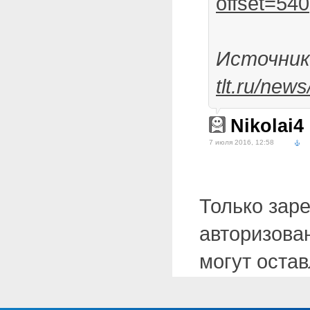
offset=540
Источни
tlt.ru/news
Nikolai4
7 июля 2016, 12:58
Только зар
авторизова
могут оста