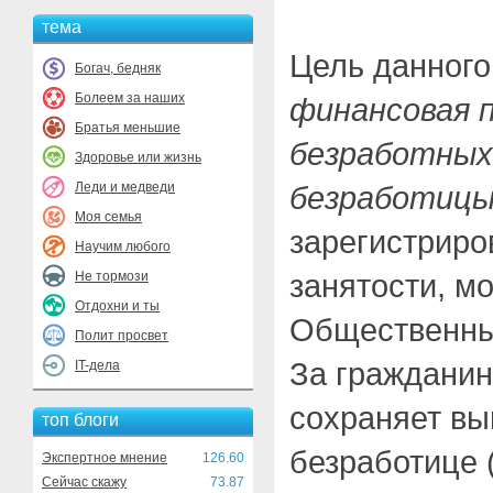
тема
Цель данного
Богач, бедняк
Болеем за наших
финансовая 
Братья меньшие
безработных
Здоровье или жизнь
Леди и медведи
безработиц
Моя семья
зарегистриро
Научим любого
занятости, м
Не тормози
Отдохни и ты
Общественны
Полит просвет
За гражданин
IT-дела
сохраняет вы
топ блоги
безработице (
Экспертное мнение
126.60
Сейчас скажу
73.87