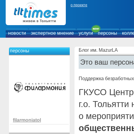
о проекте
новости
экспертное мнение
услуги
персоны
колл
Блог им. MazurLA
персоны
Это ваш персон
Поддержка безработных
ГКУСО Центр 
г.о. Тольятт
о мероприят
filarmoniatol
общественны