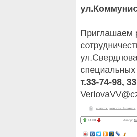
ул.Коммунис
Приглашаем 
сотрудничеств
ул.Свердлова
специальных 
т.33-74-98, 33
VerlovaVV@cz
новости
,
новости Тольятти
+4.00
Автор:
M