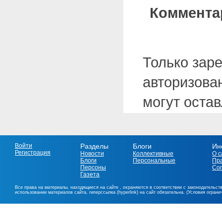
Коммента
Только зар
авторизова
могут оста
Войти
Разделы
Блоги
Ин
Регистрация
Новости
Коллективные
О с
Блоги
Персональные
Пр
Персоны
Со
Газета
Все права на материалы, находящиеся на сайте , охраняются в соответствии с законодательст
использовании материалов сайта, гиперссылка (hyperlink) на сайт обязательна. (Условия огран