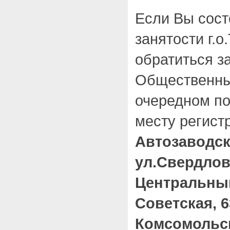
Если Вы сост
занятости г.о
обратиться з
Общественны
очередном п
месту регист
Автозаводс
ул.Свердлова
Центральный
Советская, 6
Комсомольс