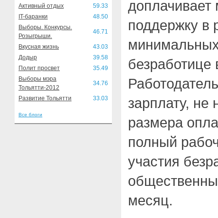
доплачивает
Активный отдых
59.33
IT-баранки
48.50
поддержку в 
Выборы. Конкурсы.
46.71
Розыгрыши.
минимальных
Вкусная жизнь
43.03
Додыр
39.58
безработице в
Полит просвет
35.49
Выборы мэра
Работодатель
34.76
Тольятти-2012
Развитие Тольятти
33.03
зарплату, не
Все блоги
размера опла
полный рабоч
участия безр
общественных
месяц.