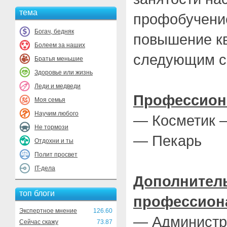
тема
профобучение
Богач, бедняк
повышение к
Болеем за наших
следующим с
Братья меньшие
Здоровье или жизнь
Леди и медведи
Профессион
Моя семья
Научим любого
— Косметик –
Не тормози
— Пекарь
Отдохни и ты
Полит просвет
IT-дела
Дополнител
топ блоги
профессион
Экспертное мнение
126.60
— Администра
Сейчас скажу
73.87