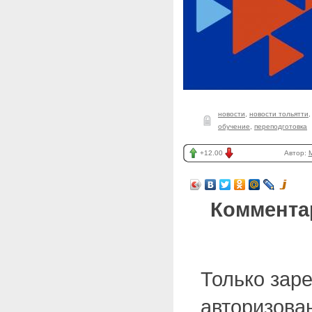
новости
,
новости тольятти
обучение
,
переподготовка
+12.00
Автор:
Коммента
Только зар
авторизова