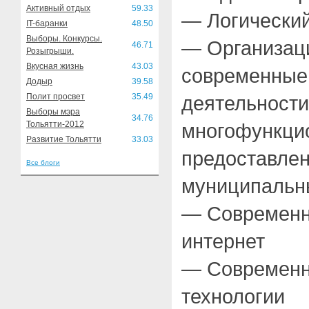
Активный отдых
59.33
— Логически
IT-баранки
48.50
Выборы. Конкурсы.
— Организац
46.71
Розыгрыши.
Вкусная жизнь
43.03
современные
Додыр
39.58
Полит просвет
35.49
деятельности
Выборы мэра
34.76
Тольятти-2012
многофункци
Развитие Тольятти
33.03
предоставлен
Все блоги
муниципальн
— Современны
интернет
— Современ
технологии