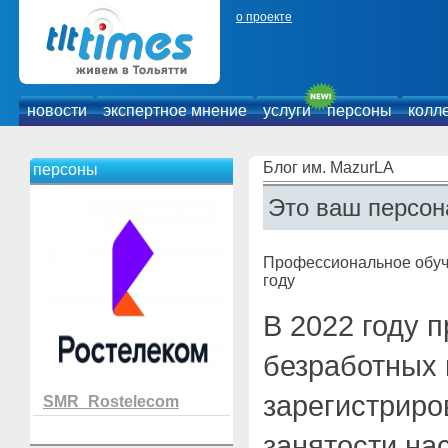
о проекте
новости
экспертное мнение
услуги
персоны
колл
Блог им. MazurLA
персоны
Это ваш персон
Профессиональное обуч
году
В 2022 году 
безработных 
зарегистриро
SMR_Rostelecom
занятости на