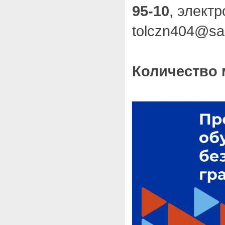
95-10
, элект
tolczn404@sa
Количество 