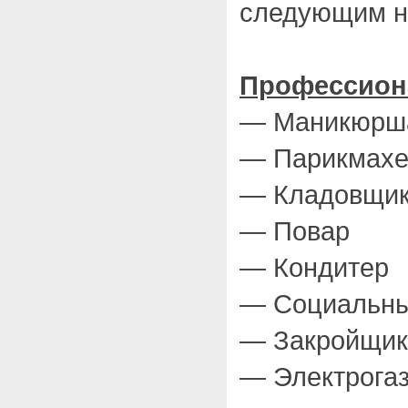
следующим н
Профессион
— Маникюрш
— Парикмах
— Кладовщи
— Повар
— Кондитер
— Социальны
— Закройщик
— Электрога