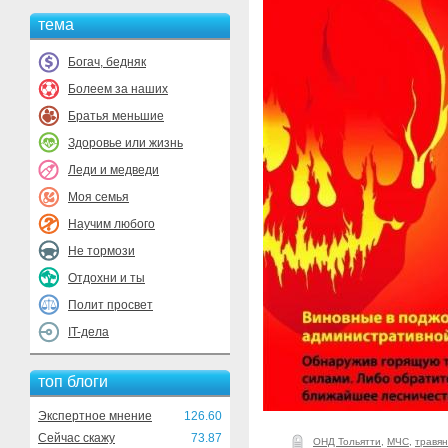
тема
Богач, бедняк
Болеем за наших
Братья меньшие
Здоровье или жизнь
Леди и медведи
Моя семья
Научим любого
Не тормози
Отдохни и ты
Полит просвет
IT-дела
топ блоги
Экспертное мнение
126.60
Сейчас скажу
73.87
ОНД Тольятти
,
МЧС
,
травя