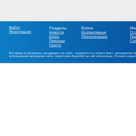
Войти
Разделы
Блоги
Ин
Регистрация
Новости
Коллективные
О с
Блоги
Персональные
Пр
Персоны
Со
Газета
Все права на материалы, находящиеся на сайте , охраняются в соответствии с законодательст
использовании материалов сайта, гиперссылка (hyperlink) на сайт обязательна. (Условия огран