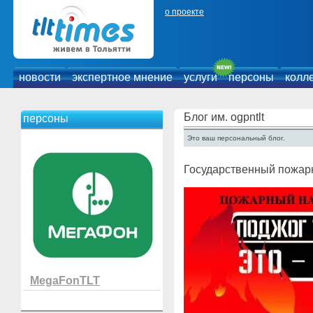
о проекте
новости
экспертное мнение
услуги
персоны
колл
Блог им. ogpntlt
персоны
Это ваш персональный блог.
Государственный пожарн
MegaFonTLT