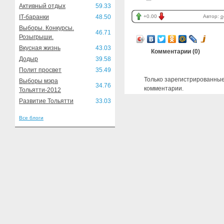
Активный отдых
59.33
IT-баранки
48.50
+0.00
Автор:
o
Выборы. Конкурсы.
46.71
Розыгрыши.
Вкусная жизнь
43.03
Комментарии (
0
)
Додыр
39.58
Полит просвет
35.49
Только зарегистрированные
Выборы мэра
34.76
комментарии.
Тольятти-2012
Развитие Тольятти
33.03
Все блоги