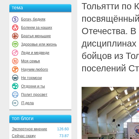
Тольятти по К
тема
посвящённый
Богач, бедняк
Болеем за наших
Отечества. В
Братья меньшие
дисциплинах 
Здоровье или жизнь
Леди и медведи
бойцов из То
Моя семья
поселений Ст
Научим любого
Не тормози
Отдохни и ты
Полит просвет
IT-дела
топ блоги
Экспертное мнение
126.60
Сейчас скажу
73.87