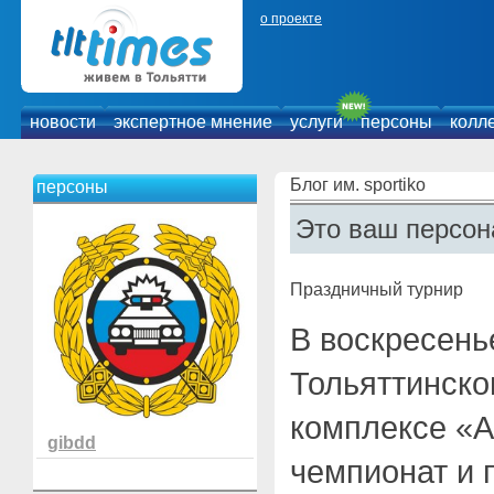
о проекте
новости
экспертное мнение
услуги
персоны
колл
Блог им. sportiko
персоны
Это ваш персон
Праздничный турнир
В воскресень
Тольяттинско
комплексе «
gibdd
чемпионат и п