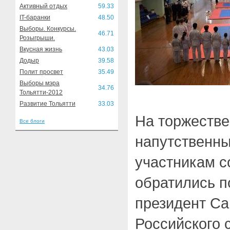
Активный отдых
59.33
IT-баранки
48.50
Выборы. Конкурсы.
46.71
Розыгрыши.
Вкусная жизнь
43.03
Додыр
39.58
Полит просвет
35.49
Выборы мэра
34.76
Тольятти-2012
Развитие Тольятти
33.03
На торжестве
Все блоги
напутственны
участникам с
обратились п
президент Са
Российского 