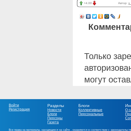
+4.00
Автор:
s
Коммента
Только зар
авторизова
могут оста
Войти
Разделы
Блоги
Ин
Регистрация
Новости
Коллективные
О с
Блоги
Персональные
Пр
Персоны
Со
Газета
Все права на материалы, находящиеся на сайте , охраняются в соответствии с законодательст