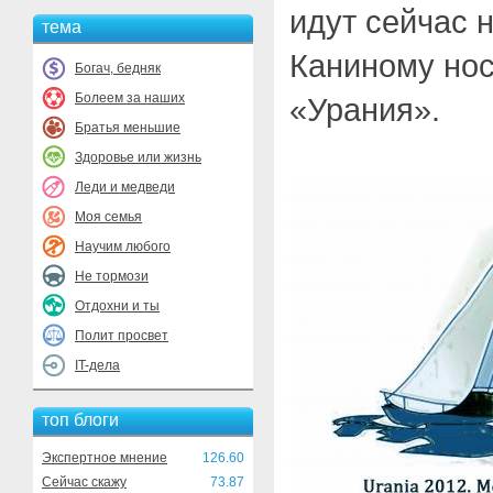
идут сейчас 
тема
Каниному нос
Богач, бедняк
Болеем за наших
«Урания».
Братья меньшие
Здоровье или жизнь
Леди и медведи
Моя семья
Научим любого
Не тормози
Отдохни и ты
Полит просвет
IT-дела
топ блоги
Экспертное мнение
126.60
Сейчас скажу
73.87