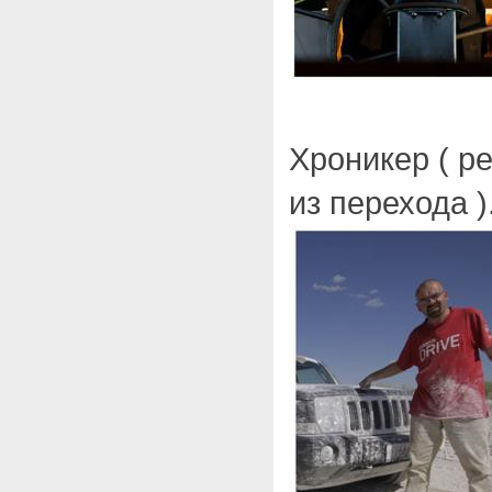
Хроникер ( р
из перехода )