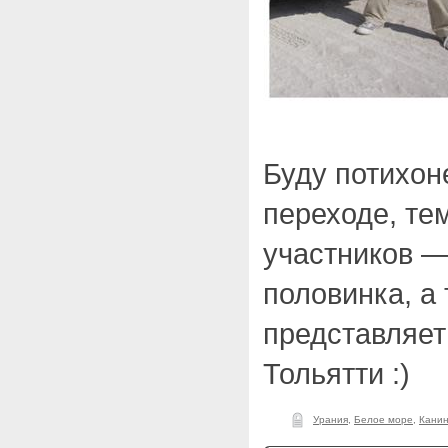
Буду потихон
переходе, те
участников —
половинка, а 
представляет
Тольятти :)
Урания
,
Белое море
,
Канин