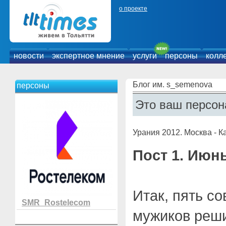
о проекте
новости
экспертное мнение
услуги
персоны
колл
Блог им. s_semenova
персоны
Это ваш персон
Урания 2012. Москва - К
Пост 1. Июнь
Итак, пять с
SMR_Rostelecom
мужиков реши