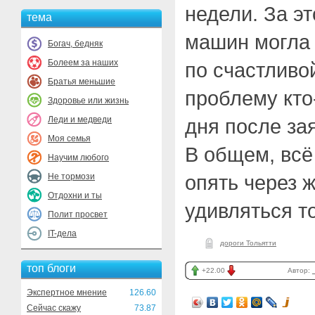
недели. За э
тема
машин могла 
Богач, бедняк
Болеем за наших
по счастливо
Братья меньшие
проблему кто
Здоровье или жизнь
Леди и медведи
дня после за
Моя семья
В общем, всё
Научим любого
опять через ж
Не тормози
Отдохни и ты
удивляться 
Полит просвет
IT-дела
дороги Тольятти
топ блоги
+22.00
Автор:
Экспертное мнение
126.60
Сейчас скажу
73.87