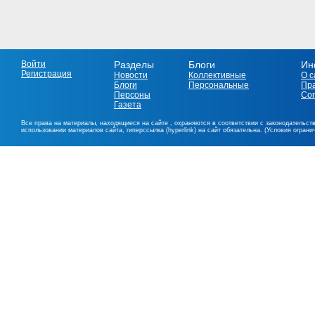
Войти
Разделы
Блоги
Ин
Регистрация
Новости
Коллективные
О с
Блоги
Персональные
Пр
Персоны
Со
Газета
Все права на материалы, находящиеся на сайте , охраняются в соответствии с законодательст
использовании материалов сайта, гиперссылка (hyperlink) на сайт обязательна. (Условия огран