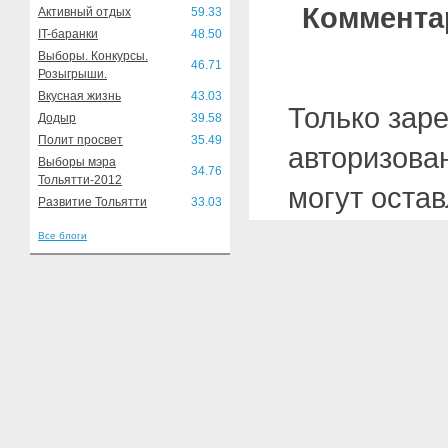
Коммента
Активный отдых
59.33
IT-баранки
48.50
Выборы. Конкурсы.
46.71
Розыгрыши.
Вкусная жизнь
43.03
Только зар
Додыр
39.58
Полит просвет
35.49
авторизова
Выборы мэра
34.76
Тольятти-2012
могут оста
Развитие Тольятти
33.03
Все блоги