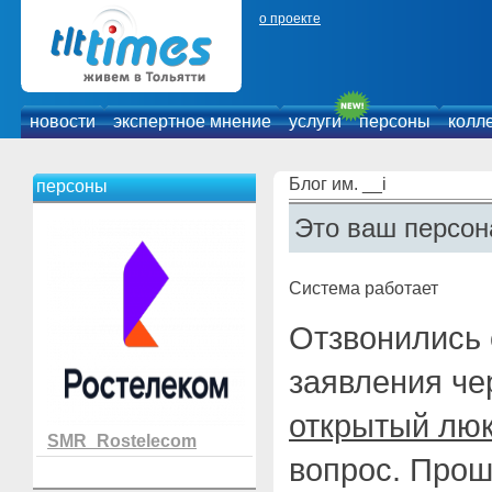
о проекте
новости
экспертное мнение
услуги
персоны
колл
Блог им. __i
персоны
Это ваш персон
Система работает
Отзвонились 
заявления че
открытый лю
SMR_Rostelecom
вопрос. Прош