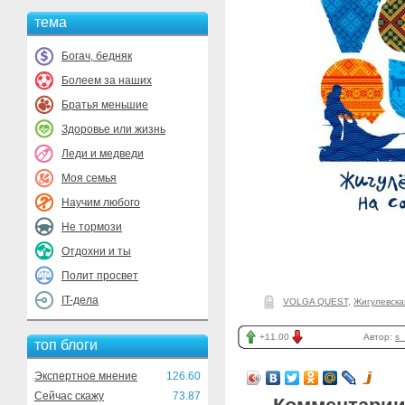
тема
Богач, бедняк
Болеем за наших
Братья меньшие
Здоровье или жизнь
Леди и медведи
Моя семья
Научим любого
Не тормози
Отдохни и ты
Полит просвет
IT-дела
VOLGA QUEST
,
Жигулевская
+11.00
Автор:
s
топ блоги
Экспертное мнение
126.60
Сейчас скажу
73.87