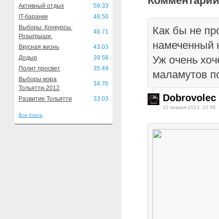
Комментарии
Активный отдых
59.33
IT-баранки
48.50
Выборы. Конкурсы.
Как бы не пр
46.71
Розыгрыши.
намеченный н
Вкусная жизнь
43.03
Уж очень хоч
Додыр
39.58
Полит просвет
35.49
маламутов по
Выборы мэра
34.76
Тольятти-2012
Dobrovolec
Развитие Тольятти
33.03
12 января 2013, 22:58
Все блоги