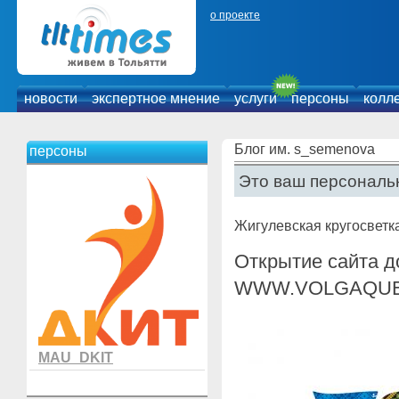
о проекте
новости
экспертное мнение
услуги
персоны
колл
Блог им. s_semenova
персоны
Это ваш персональн
Жигулевская кругосветк
Открытие сайта до
WWW.VOLGAQUE
MAU_DKIT