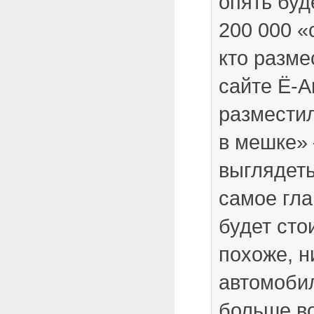
опять буд
200 000 «
кто разме
сайте Ё-Ав
разместил
в мешке» 
выглядеть
самое гла
будет стои
похоже, н
автомобил
больше во