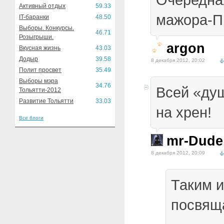
Активный отдых
59.33
мажора-П
IT-баранки
48.50
Выборы. Конкурсы.
46.71
Розыгрыши.
argon
Вкусная жизнь
43.03
Додыр
39.58
8 декабря 2012, 20:02
Полит просвет
35.49
Выборы мэра
34.76
Всей «ду
Тольятти-2012
Развитие Тольятти
33.03
на хрен!
Все блоги
mr-Dude
8 декабря 2012, 20:09
Таким 
посвяща