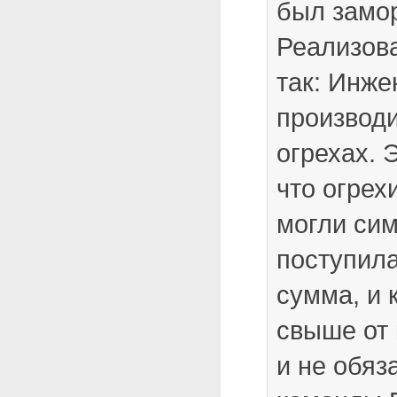
был замо
Реализова
так: Инже
производ
огрехах. 
что огрех
могли сим
поступила
сумма, и 
свыше от 
и не обяз