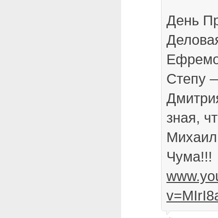
День П
Деловая
Ефремо
Степу 
Дмитри
зная, ч
Михаил
Чума!!!
www.yo
v=MIrI