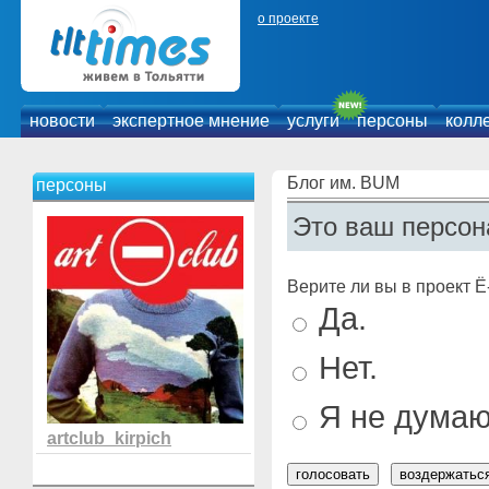
о проекте
новости
экспертное мнение
услуги
персоны
колл
Блог им. BUM
персоны
Это ваш персон
Верите ли вы в проект Ё
Да.
Нет.
Я не думаю
artclub_kirpich