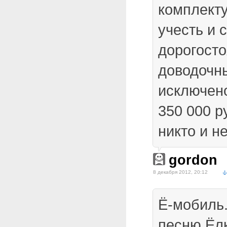
комплект
учесть и 
дорогост
доводочны
исключено
350 000 р
никто и н
gordon
8 декабря 2012, 20:12
Ё-мобиль
песню Ёл