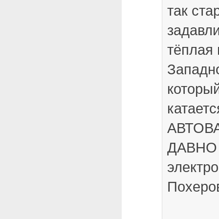
так ста
задавли
тёплая
Западн
который
катаетс
АВТОВА
ДАВНО 
электр
Похеро