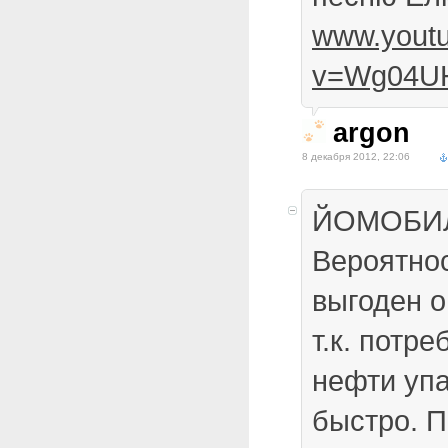
www.yout
v=Wg04U
argon
8 декабря 2012, 22:06
ЙОМОБИЛ
Вероятно
выгоден о
т.к. потр
нефти уп
быстро. П