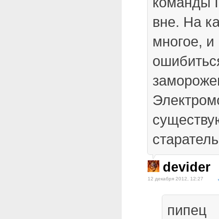
команды П
вне. На к
многое, и
ошибитьс
замороже
Электром
существую
старатель
devider
12 декабря 2012, 12:27
пипец