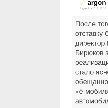
argon
8 декабря 2012, 20:32
После тог
отставку 
директор 
Бирюков з
реализаци
стало ясн
обещанног
«ё-мобил
автомоби