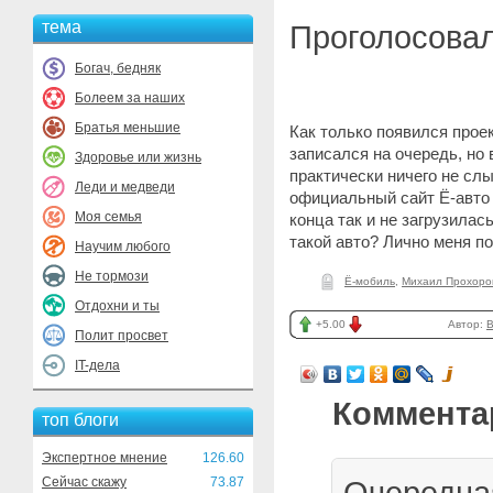
тема
Проголосовал
Богач, бедняк
Болеем за наших
Братья меньшие
Как только появился прое
записался на очередь, но 
Здоровье или жизнь
практически ничего не сл
Леди и медведи
официальный сайт Ё-авто н
Моя семья
конца так и не загрузилас
такой авто? Лично меня по
Научим любого
Не тормози
Ё-мобиль
,
Михаил Прохоро
Отдохни и ты
+5.00
Автор:
Полит просвет
IT-дела
Коммента
топ блоги
Экспертное мнение
126.60
Сейчас скажу
73.87
Очередна