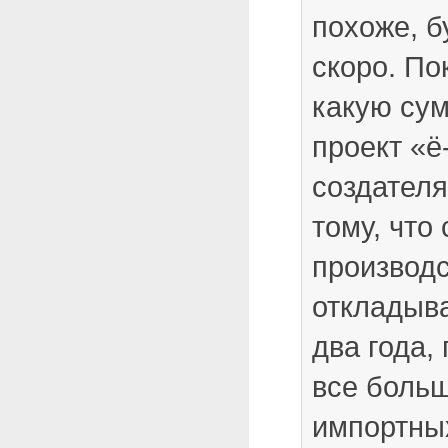
похоже, б
скоро. По
какую су
проект «ё
создателя
тому, что
производ
откладыва
два года,
все боль
импортны