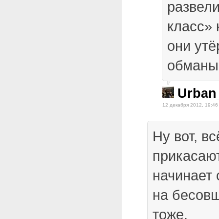
развел
класс» 
они утё
обманы
Urban
12 декабря 2012, 19:46
Ну вот, вс
прикасаю
начинает 
на бесовщ
тоже.