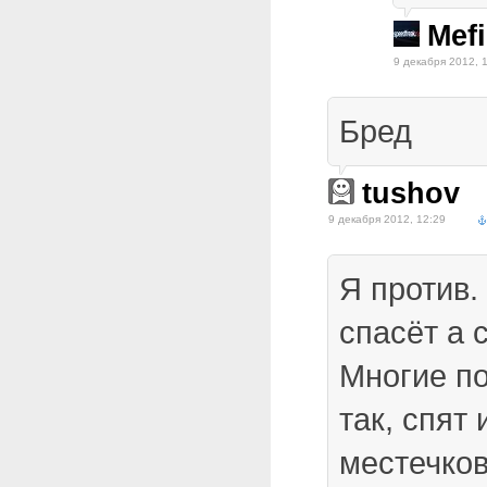
Mefi
9 декабря 2012, 
Бред
tushov
9 декабря 2012, 12:29
Я против.
спасёт а 
Многие п
так, спят 
местечков