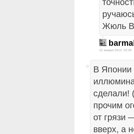
точност
ручаюсь
Жюль В
barma
22 января 2013, 20:39
В Японии 
иллюмина
сделали! 
прочим ог
от грязи 
вверх, а н