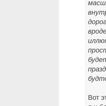
масш
внут
дорог
врод
иллю
прос
буде
празд
будт
Вот э