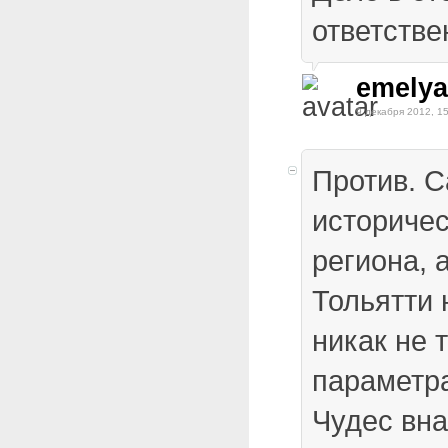
ответстве
emelya
9 декабря 2012, 15
Против. 
историче
региона, 
Тольятти 
никак не 
параметра
Чудес вна