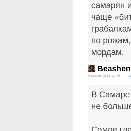
самарян 
чаще «би
грабалка
по рожам
мордам.
Beashen
9 декабря 2012, 12:49
В Самаре
не больше
Самое гла