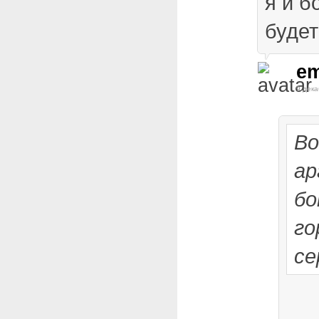
я и б
будет
em
9 дека
Во
ар
бо
го
се