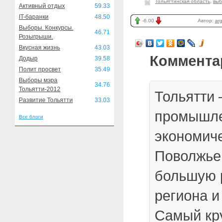
Тольяттинская область
,
вы
Активный отдых
59.33
IT-баранки
48.50
-6.00
Автор:
ar
Выборы. Конкурсы.
46.71
Розыгрыши.
Вкусная жизнь
43.03
Коммента
Додыр
39.58
Полит просвет
35.49
Выборы мэра
34.76
Тольятти-2012
Тольятти
Развитие Тольятти
33.03
промышле
Все блоги
экономиче
Поволжье
большую 
региона и
Самый кр