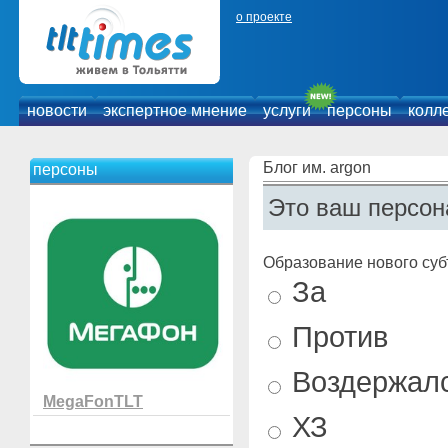
о проекте
новости
экспертное мнение
услуги
персоны
колл
Блог им. argon
персоны
Это ваш персон
Образование нового суб
За
Против
Воздержал
MegaFonTLT
ХЗ