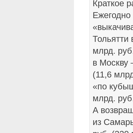
Краткое р
Ежегодно 
«выкачива
Тольятти 
млрд. руб.
в Москву 
(11,6 млрд
«по кубы
млрд. руб.
А возвращ
из Самары