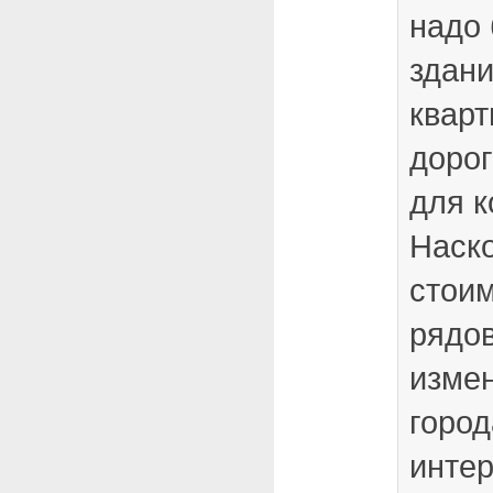
надо 
здани
кварт
дорог
для к
Наск
стоим
рядов
изме
город
интер