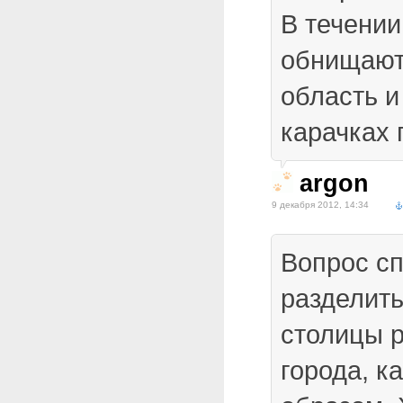
В течении
обнищают,
область и
карачках 
argon
9 декабря 2012, 14:34
Вопрос с
разделит
столицы р
города, к