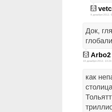
vetc
9 декабря 2012, 
Док, гл
глобали
Arbo2
10 декабря 2012, 13:24
как неп
столица
Тольятт
триллио