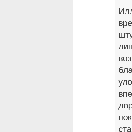
Ил
вр
шту
лиц
воз
бл
ул
впе
до
пок
ста