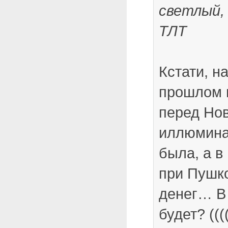
светлый,
ТЛТ
Кстати, н
прошлом 
перед Но
иллюмина
была, а в
при Пушко
денег… В 
будет? ((((