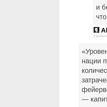
и б
что
A
9 декабря 
«Урове
нации 
количес
затраче
фейерв
— капи