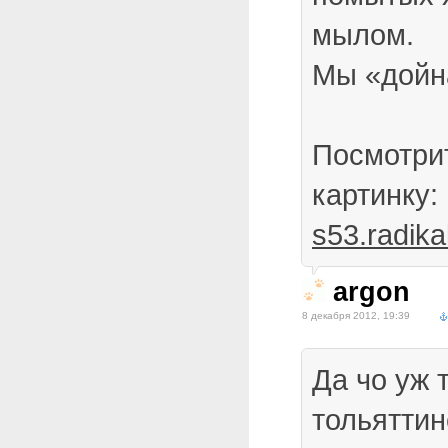
мылом.
Мы «дойн
Посмотрит
картинку:
s53.radika
argon
8 декабря 2012, 19:39
Да чо уж 
тольятти