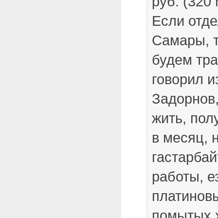
руб. (320 
Если отде
Самары, т
будем тра
говорил и
Задорнов,
жить, пол
в месяц, 
гастарбай
работы, е
платиновы
помытых 