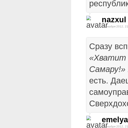
республик
nazxul
8 декабря 2012, 2
Сразу вс
«Хватит
Самару!»
есть. Дае
самоупра
Сверхдох
emelya
8 декабря 2012, 2