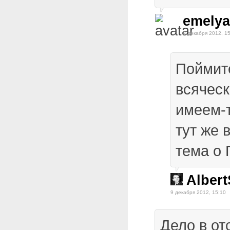
emelya
9 декабря 2012, 1
Поймит
всяческ
имеем-т
тут же 
тема о 
Alber
9 декабря 2012, 15:10
Дело в от