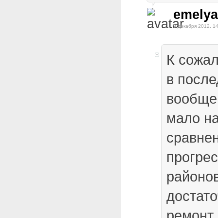
emelya
9 декабря 2012, 1
К сожал
в после
вообще 
мало на
сравне
прогре
районо
достат
ремонт