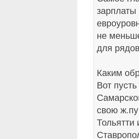
зарплаты
евроуровн
не меньше
для рядов
Каким об
Вот пусть
Самарско
свою ж.пу
Тольятти 
Ставропол