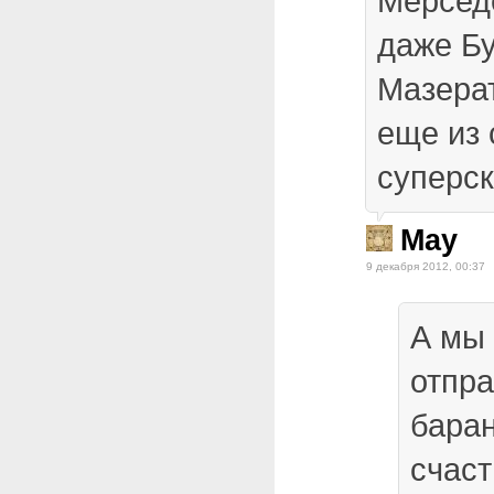
Мерседе
даже Бу
Мазерат
еще из 
суперск
May
9 декабря 2012, 00:37
А мы
отпра
баран
счаст