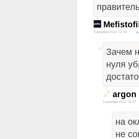
правител
Mefistofi
9 декабря 2012, 11:04
Зачем н
нуля уб
достаточ
argon
9 декабря 2012, 11:47
на ок
не со