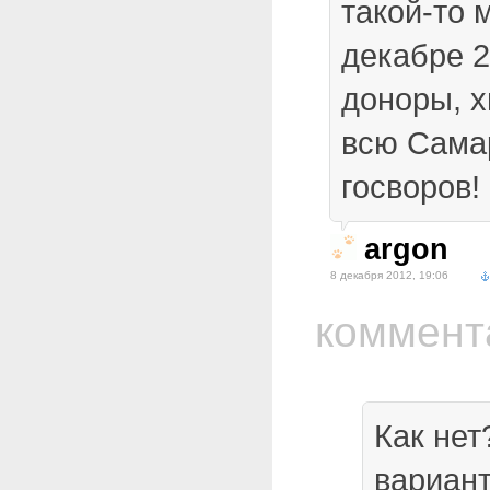
такой-то м
декабре 2
доноры, х
всю Сама
госворов!
argon
8 декабря 2012, 19:06
коммент
Как нет
вариант 