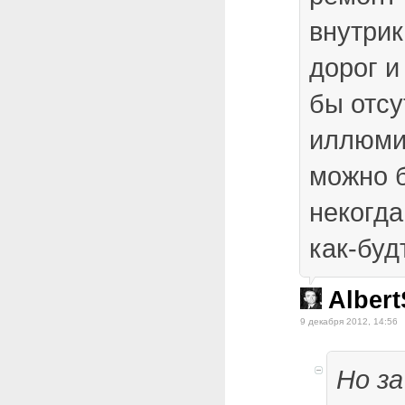
внутри
дорог и
бы отсу
иллюми
можно б
некогда
как-буд
Alber
9 декабря 2012, 14:56
Но з