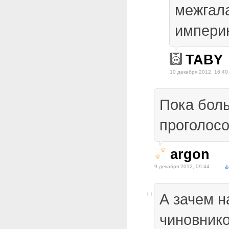
межгал
империю
TABY
10 декабря 2012, 16:40
Пока бол
проголос
argon
9 декабря 2012, 09:44
А зачем 
чиновнико