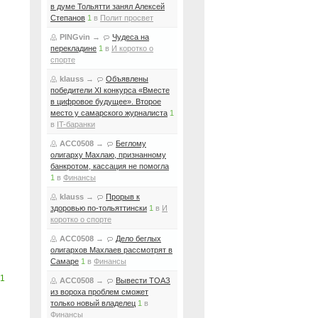
в думе Тольятти занял Алексей
Степанов
1
в
Полит просвет
PINGvin
→
Чудеса на
перекладине
1
в
И коротко о
спорте
klauss
→
Объявлены
победители XI конкурса «Вместе
в цифровое будущее». Второе
место у самарского журналиста
1
в
IT-баранки
ACC0508
→
Беглому
олигарху Махлаю, признанному
банкротом, кассация не помогла
1
в
Финансы
klauss
→
Прорыв к
здоровью по-тольяттински
1
в
И
коротко о спорте
ACC0508
→
Дело беглых
олигархов Махлаев рассмотрят в
Самаре
1
в
Финансы
1
ACC0508
→
Вывести ТОАЗ
из вороха проблем сможет
только новый владелец
1
в
Финансы