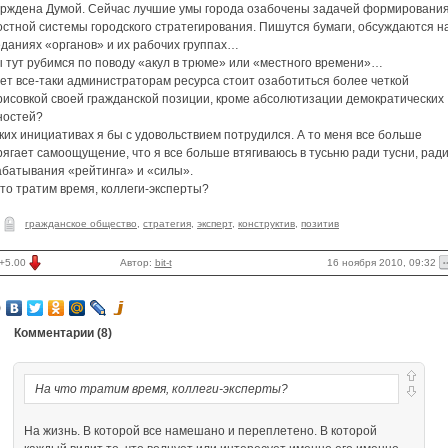
ерждена Думой. Сейчас лучшие умы города озабочены задачей формировани
остной системы городского стратегирования. Пишутся бумаги, обсуждаются н
еданиях «органов» и их рабочих группах…
ы тут рубимся по поводу «акул в трюме» или «местного времени»…
ет все-таки администраторам ресурса стоит озаботиться более четкой
рисовкой своей гражданской позиции, кроме абсолютизации демократических
ностей?
ких инициативах я бы с удовольствием потрудился. А то меня все больше
ягает самоощущение, что я все больше втягиваюсь в тусьню ради тусни, рад
абатывания «рейтинга» и «силы».
то тратим время, коллеги-эксперты?
гражданское общество
,
стратегия
,
эксперт
,
конструктив
,
позитив
16 ноября 2010, 09:32
+5.00
Автор:
bit-t
Комментарии (
8
)
На что тратим время, коллеги-эксперты?
На жизнь. В которой все намешано и переплетено. В которой