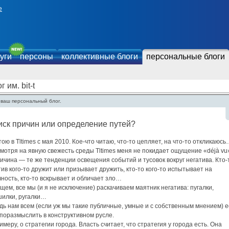
е
уги
персоны
коллективные блоги
персональные блоги
г им. bit-t
 ваш персональный блог.
ск причин или определение путей?
ою в Tltimes с мая 2010. Кое-что читаю, что-то цепляет, на что-то откликаюс
мотря на явную свежесть среды Tltimes меня не покидает ощущение «déjà vu
ичина — те же тенденции освещения событий и тусовок вокруг негатива. Кто-
ив кого-то дружит или призывает дружить, кто-то кого-то испытывает на
ность, кто-то вскрывает и обличает зло…
щем, все мы (и я не исключение) раскачиваем маятник негатива: пугалки,
шилки, ругалки…
дь нам всем (если уж мы такие публичные, умные и с собственным мнением) е
поразмыслить в конструктивном русле.
имеру, о стратегии города. Власть считает, что стратегия у города есть. Она