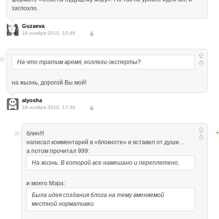
заглохло.
Guzaeva
16 ноября 2010, 15:46
На что тратим время, коллеги-эксперты?
на жызнь, дорогой Вы мой!
alyosha
18 ноября 2010, 17:38
+
блин!!!
написал комментарий в «блокноте» и вставил от души…
а потом прочитал 999:
На жизнь. В которой все намешано и переплетено.
и моего Мэра:
Была идея создания блога на тему вменяемой
местной нормативки