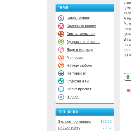
утв
тема
цел
зас
Богач, бедняк
А м
Мож
Болеем за наших
про
Братья меньшие
цен
В та
Здоровье или жизнь
напр
Леди и медведи
зар
На ч
Моя семья
Научим любого
Не тормози
Отдохни и ты
Полит просвет
IT-дела
топ блоги
Экспертное мнение
126.60
Сейчас скажу
73.87