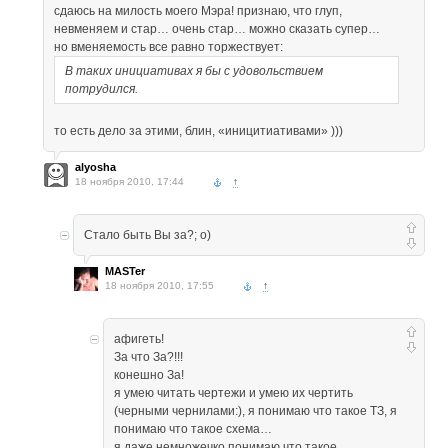
сдаюсь на милость моего Мэра! признаю, что глуп,
невменяем и стар… очень стар… можно сказать супер…
но вменяемость все равно торжествует:
В таких инициативах я бы с удовольствием
потрудился.
то есть дело за этими, блин, «иницитиативами» )))
alyosha
18 ноября 2010, 17:44
↑
Стало быть Вы за?; о)
MASTer
18 ноября 2010, 17:55
↑
афигеть!
За что За?!!!
конешно За!
я умею читать чертежи и умею их чертить
(черными чернилами:), я понимаю что такое ТЗ, я
понимаю что такое схема…
я даже немножечко понимаю что такое