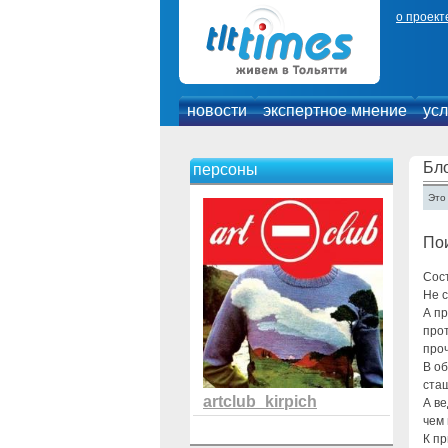
о проект
новости
экспертное мнение
усл
Бло
персоны
Это
Пои
Сост
Не с
А пр
прот
проч
В об
ста
artclub_kirpich
А ве
чем 
К пр