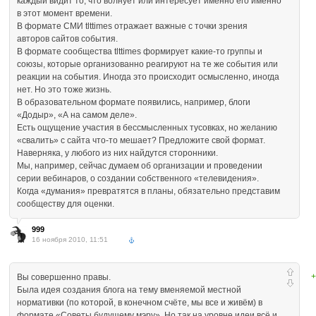
каждый видит то, что волнует или интересует именно его именно
в этот момент времени.
В формате СМИ tlttimes отражает важные с точки зрения
авторов сайтов события.
В формате сообщества tlttimes формирует какие-то группы и
союзы, которые организованно реагируют на те же события или
реакции на события. Иногда это происходит осмысленно, иногда
нет. Но это тоже жизнь.
В образовательном формате появились, например, блоги
«Додыр», «А на самом деле».
Есть ощущение участия в бессмысленных тусовках, но желанию
«свалить» с сайта что-то мешает? Предложите свой формат.
Наверняка, у любого из них найдутся сторонники.
Мы, например, сейчас думаем об организации и проведении
серии вебинаров, о создании собственного «телевидения».
Когда «думания» превратятся в планы, обязательно представим
сообществу для оценки.
999
16 ноября 2010, 11:51
+
Вы совершенно правы.
Была идея создания блога на тему вменяемой местной
нормативки (по которой, в конечном счёте, мы все и живём) в
формате «Советы будущему мэру». Но так на уровне идеи всё и