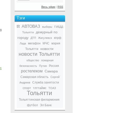
Весь эфир
|
RSS
Тэги
tlt
АВТОВАЗ
выборы
ГИБДД
0
дежурный по
Тольятти
городу
кпрф
ДТП
Жигулевск
мегафон
МЧС
мэрия
Лада
новости
Тольятти
новости Тольятти
общество
пожарная
Россия
безопасность
Путин
1
ростелеком
Самара
Самарская область
Сергей
Служба занятости
Андреев
спорт
тлттаймс
ТОАЗ
Тольятти
Тольяттинская филармония
футбол
Эл Банк