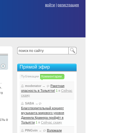
войти
|
регистрация
Прямой эфир
Публикации
Комментарии
ь…
moderator
→
Ракетная
».
опасность в Тольятти!
1
в
Сейчас
то
скажу
SABA
→
Благотворительный концерт
музыканта мирового уровня
Даниила Крамера пройдёт в
сть о
Тольятти
1
в
Сейчас скажу
PINGvin
→
Взломали