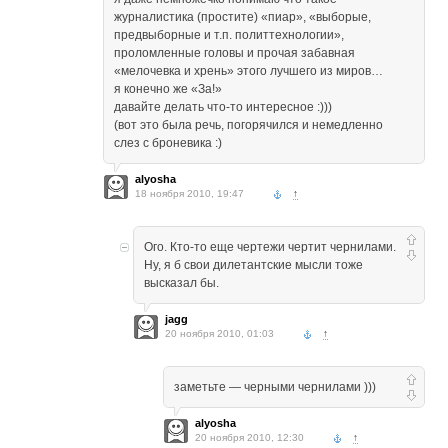
журналистика (простите) «пиар», «выборые,
предвыборные и т.п. политтехнологии»,
проломленные головы и прочая забавная
«мелочевка и хрень» этого лучшего из миров…
я конечно же «За!»
давайте делать что-то интересное :)))
(вот это была речь, погорячился и немедленно
слез с броневика :)
alyosha
18 ноября 2010, 19:47
↑
Ого. Кто-то еще чертежи чертит чернилами.
Ну, я б свои дилетантские мысли тоже
высказал бы.
jagg
20 ноября 2010, 01:03
↑
заметьте — черными чернилами )))
alyosha
20 ноября 2010, 12:30
↑