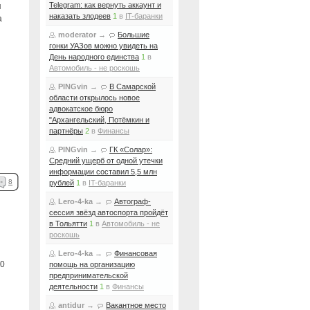
Telegram: как вернуть аккаунт и
я
наказать злодеев
1
в
IT-баранки
а
moderator
→
Большие
гонки УАЗов можно увидеть на
День народного единства
1
в
Автомобиль - не роскошь
PINGvin
→
В Самарской
области открылось новое
и
адвокатское бюро
"Архангельский, Потёмкин и
партнёры
2
в
Финансы
PINGvin
→
ГК «Солар»:
Средний ущерб от одной утечки
информации составил 5,5 млн
8
рублей
1
в
IT-баранки
Lero-4-ka
→
Автограф-
сессия звёзд автоспорта пройдёт
в Тольятти
1
в
Автомобиль - не
роскошь
Lero-4-ka
→
Финансовая
0
помощь на организацию
предпринимательской
деятельности
1
в
Финансы
antidur
→
Вакантное место