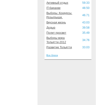
Активный отдых
59.33
IT-баранки
48.50
Выборы. Конкурсы.
46.71
Розыгрыши.
Вкусная жизнь
43.03
Додыр
39.58
Полит просвет
35.49
Выборы мэра
34.76
Тольятти-2012
Развитие Тольятти
33.03
Все блоги