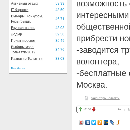
возможность 
Активный отдых
59.33
IT-баранки
48.50
интересными
Выборы. Конкурсы.
46.71
Розыгрыши.
общественной
Вкусная жизнь
43.03
Додыр
39.58
прибрести но
Полит просвет
35.49
Выборы мэра
-заводится т
34.76
Тольятти-2012
Развитие Тольятти
33.03
волонтера,
Все блоги
-бесплатные 
Москва.
волонтеры Тольятти
+2.00
Автор:
h