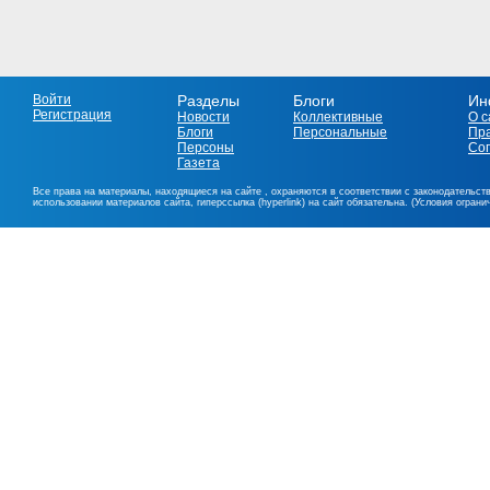
Войти
Разделы
Блоги
Ин
Регистрация
Новости
Коллективные
О с
Блоги
Персональные
Пр
Персоны
Со
Газета
Все права на материалы, находящиеся на сайте , охраняются в соответствии с законодательст
использовании материалов сайта, гиперссылка (hyperlink) на сайт обязательна. (Условия огран