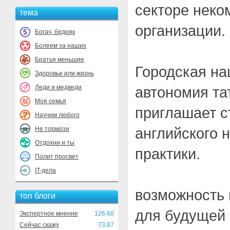
секторе неко
тема
организации.
Богач, бедняк
Болеем за наших
Братья меньшие
Городская на
Здоровье или жизнь
Леди и медведи
автономия тат
Моя семья
приглашает с
Научим любого
английского 
Не тормози
Отдохни и ты
практики.
Полит просвет
IT-дела
возможность 
топ блоги
для будущей 
Экспертное мнение
126.60
Сейчас скажу
73.87