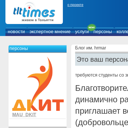
о проекте
новости
экспертное мнение
услуги
персоны
колл
Блог им. hrmar
персоны
Это ваш персон
требуются студенты со 
Благотворите
динамично р
приглашает в
MAU_DKIT
(добровольце