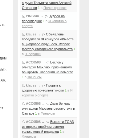
в думе Тольятти занял Алексей
Степанов
1
в
Полит просвет
PINGvin
→
Чудеса на
перекладине
1
в
И коротко о
ыть
спорте
klauss
→
Объявлены
победители XI конкурса «Вместе
в цифровое будущее». Второе
место у самарского журналиста
1
в
IT-баранки
адем
ACC0508
→
Беглому
олигарху Махлаю, признанному
мы).
банкротом, кассация не помогла
1
в
Финансы
иям.
klauss
→
Прорыв к
здоровью по-тольяттински
1
в
И
коротко о спорте
ACC0508
→
Дело беглых
от
олигархов Махлаев рассмотрят в
Самаре
1
в
Финансы
ACC0508
→
Вывести ТОАЗ
из вороха проблем сможет
только новый владелец
1
в
Финансы