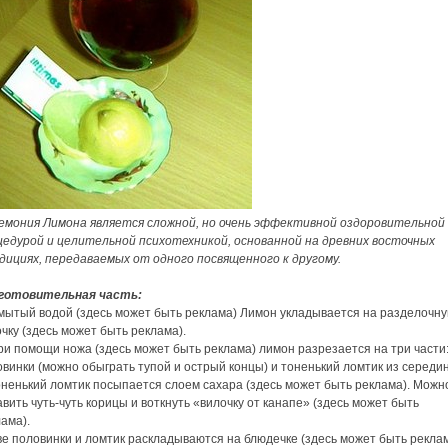
емония Лимона является сложной, но очень эффективной оздоровительной
цедурой и целительной психотехникой, основанной на древних восточных
дициях, передаваемых от одного посвященного к другому.
готовительная часть:
Омытый водой (здесь может быть реклама) Лимон укладывается на разделочн
чку (здесь может быть реклама).
ри помощи ножа (здесь может быть реклама) лимон разрезается на три части:
винки (можно обыграть тупой и острый концы) и тоненький ломтик из середи
оненький ломтик посыпается слоем сахара (здесь может быть реклама). Можн
вить чуть-чуть корицы и воткнуть «вилочку от канапе» (здесь может быть
ама).
ве половинки и ломтик раскладываются на блюдечке (здесь может быть реклам