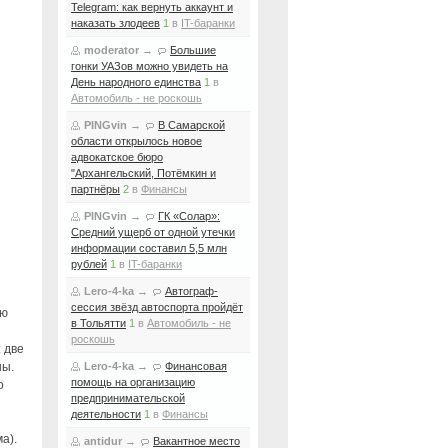
Telegram: как вернуть аккаунт и
наказать злодеев
1
в
IT-баранки
moderator
→
Большие
гонки УАЗов можно увидеть на
День народного единства
1
в
Автомобиль - не роскошь
PINGvin
→
В Самарской
области открылось новое
адвокатское бюро
"Архангельский, Потёмкин и
партнёры
2
в
Финансы
PINGvin
→
ГК «Солар»:
Средний ущерб от одной утечки
информации составил 5,5 млн
рублей
1
в
IT-баранки
Lero-4-ka
→
Автограф-
сессия звёзд автоспорта пройдёт
ую
в Тольятти
1
в
Автомобиль - не
роскошь
 две
ны.
Lero-4-ka
→
Финансовая
помощь на организацию
о
предпринимательской
деятельности
1
в
Финансы
а).
antidur
→
Вакантное место