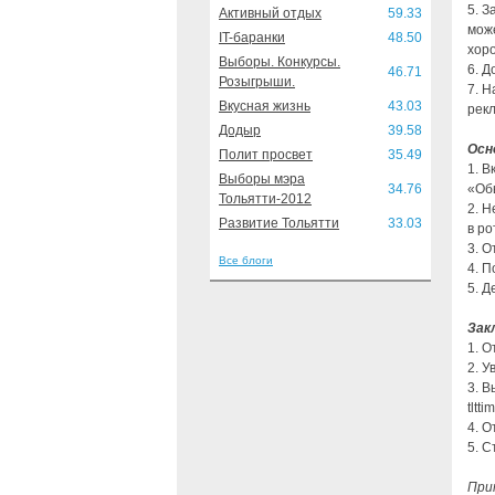
5. З
Активный отдых
59.33
може
IT-баранки
48.50
хоро
Выборы. Конкурсы.
6. Д
46.71
Розыгрыши.
7. Н
Вкусная жизнь
43.03
рек
Додыр
39.58
Осн
Полит просвет
35.49
1. В
Выборы мэра
34.76
«Об
Тольятти-2012
2. Н
Развитие Тольятти
33.03
в р
3. 
Все блоги
4. П
5. 
Зак
1. О
2. У
3. 
tltti
4. О
5. 
При