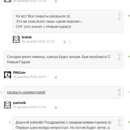
30 декабря 2010, 21:19
+
Ну вот! Все секреты раскрыли )))
Это же пока всего лишь «демо-версия»…
СНГ (это значит с Новым годом:))
leshek
30 декабря 2010, 21:23
↑
+
Сегодня купил лимоны, завтра будет коньяк. Бум пробовать! С
Новым Годом!
PINGvin
30 декабря 2010, 22:07
раскрыть комментарий
patriotik
30 декабря 2010, 22:31
+
Дорогой patriotik! Поздравляю с первым комментарием )))
Первые шаги всегда непростые. Но потом будет легче, а