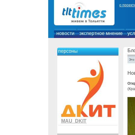
о проект
новости
экспертное мнение
усл
Бло
персоны
Это
Нов
Отк
(Кра
MAU_DKIT