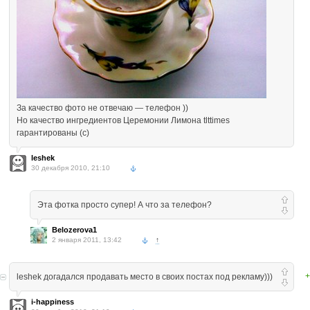
За качество фото не отвечаю — телефон ))
Но качество ингредиентов Церемонии Лимона tlttimes
гарантированы (с)
leshek
30 декабря 2010, 21:10
Эта фотка просто супер! А что за телефон?
Belozerova1
2 января 2011, 13:42
↑
+
leshek догадался продавать место в своих постах под рекламу)))
i-happiness