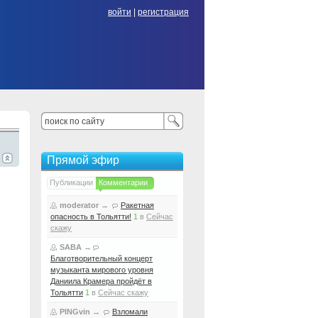
войти
|
регистрация
Прямой эфир
Публикации
Комментарии
moderator
→
Ракетная
опасность в Тольятти!
1
в
Сейчас
скажу
SABA
→
Благотворительный концерт
музыканта мирового уровня
Даниила Крамера пройдёт в
Тольятти
1
в
Сейчас скажу
PINGvin
→
Взломали