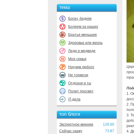
тема
Богач, бедняк
Болеем за наших
Братья меньшие
Здоровье или жизнь
Леди и медведи
Моя семья
Цер
Научим любого
про
Не тормози
тра
Отдохни и ты
Под
Полит просвет
1. 
досо
IT-дела
2. П
поло
топ блоги
3. Т
доба
Экспертное мнение
126.60
рекл
Сейчас скажу
73.87
4. Д