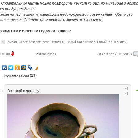
Заключительную часть можно повторить несколько раз, но минздрав и докт
imes предупреждают!
Основную часть могут повторять неоднократно приверженцы «Обычного
яттинского Сайта», но минздрав и tlttimes не отвечает!
овья вам и с Новым Годом от tlttimes!
выбор
,
Совет безопасности Tlttimes.ru
,
Новый год в tlttimes
,
Новый год Тольятти
30 декабря 2010, 20:24
+10.00
Автор:
leshek
Комментарии (
19
)
+
Вот ещё в догонку: