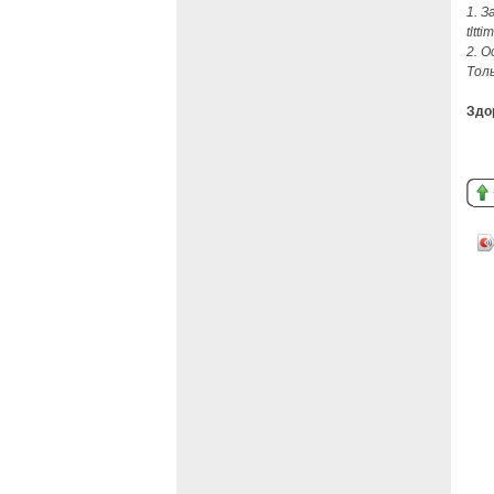
1. 
tltt
2. 
Толь
Здор