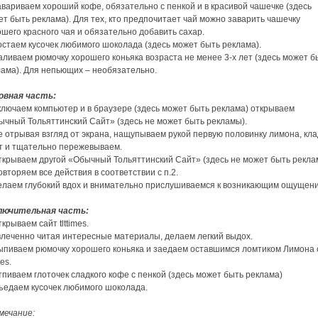
авариваем хороший кофе, обязательно с пенкой и в красивой чашечке (здесь
т быть реклама). Для тех, кто предпочитает чай можно заварить чашечку
шего красного чая и обязательно добавить сахар.
остаем кусочек любимого шоколада (здесь может быть реклама).
аливаем рюмочку хорошего коньяка возраста не менее 3-х лет (здесь может б
лама). Для непьющих – необязательно.
овная часть:
ключаем компьютер и в браузере (здесь может быть реклама) открываем
ычный Тольяттинский Сайт» (здесь не может быть рекламы).
е отрывая взгляд от экрана, нащупываем рукой первую половинку лимона, кл
от и тщательно пережевываем.
Открываем другой «Обычный Тольяттинский Сайт» (здесь не может быть рекла
овторяем все действия в соответствии с п.2.
Делаем глубокий вдох и внимательно прислушиваемся к возникающим ощущен
лючительная часть:
ткрываем сайт tlttimes.
влеченно читая интересные материалы, делаем легкий выдох.
Выпиваем рюмочку хорошего коньяка и заедаем оставшимся ломтиком Лимона 
mes.
тпиваем глоточек сладкого кофе с пенкой (здесь может быть реклама)
Съедаем кусочек любимого шоколада.
мечание: