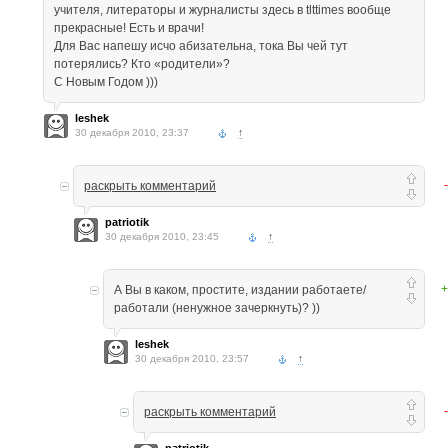
учителя, литераторы и журналисты здесь в tlttimes вообще
прекрасные! Есть и врачи!
Для Вас напешу исчо абизательна, тока Вы чей тут
потерялись? Кто «родители»?
С Новым Годом )))
leshek
30 декабря 2010, 23:37
↑
раскрыть комментарий
patriotik
30 декабря 2010, 23:45
↑
+
А Вы в каком, простите, издании работаете/
работали (ненужное зачеркнуть)? ))
leshek
30 декабря 2010, 23:57
↑
раскрыть комментарий