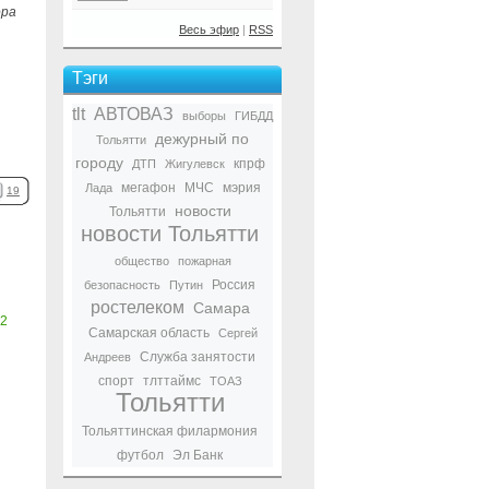
ора
Весь эфир
|
RSS
Тэги
tlt
АВТОВАЗ
выборы
ГИБДД
дежурный по
Тольятти
городу
кпрф
ДТП
Жигулевск
мегафон
МЧС
мэрия
Лада
19
новости
Тольятти
новости Тольятти
общество
пожарная
Россия
безопасность
Путин
ростелеком
Самара
2
Самарская область
Сергей
Служба занятости
Андреев
спорт
тлттаймс
ТОАЗ
Тольятти
Тольяттинская филармония
футбол
Эл Банк