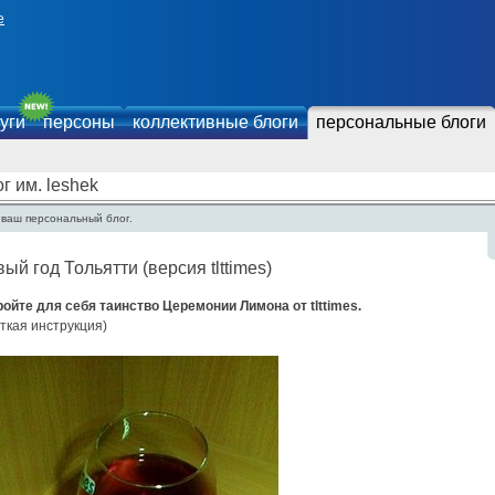
е
уги
персоны
коллективные блоги
персональные блоги
г им. leshek
 ваш персональный блог.
ый год Тольятти (версия tlttimes)
ройте для себя таинство Церемонии Лимона от tlttimes.
ткая инструкция)