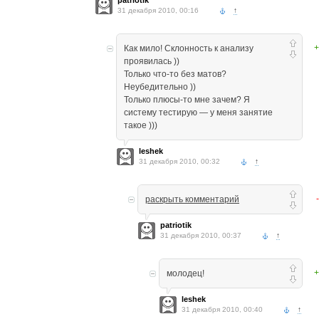
patriotik
31 декабря 2010, 00:16
↑
+
Как мило! Склонность к анализу
проявилась ))
Только что-то без матов?
Неубедительно ))
Только плюсы-то мне зачем? Я
систему тестирую — у меня занятие
такое )))
leshek
31 декабря 2010, 00:32
↑
раскрыть комментарий
patriotik
31 декабря 2010, 00:37
↑
+
молодец!
leshek
31 декабря 2010, 00:40
↑