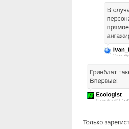
В случ
персон
прямое
ангажи
Ivan_
15 сентябр
Гринблат так
Впервые!
Ecologist
15 сентября 2011, 17:4
Только зарегис