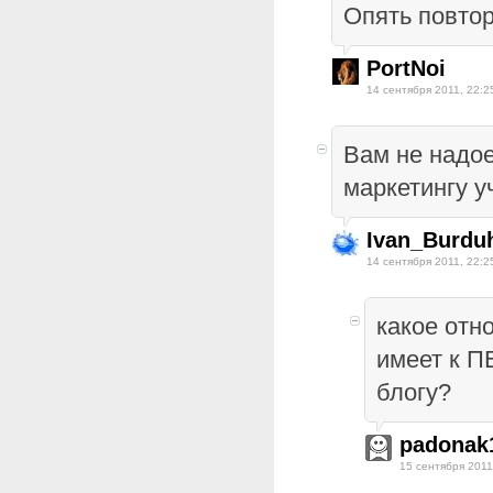
Опять повтор
PortNoi
14 сентября 2011, 22:2
Вам не надое
маркетингу уч
Ivan_Burduh
14 сентября 2011, 22:2
какое отн
имеет к
блогу?
padonak
15 сентября 2011