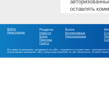
авторизованные
оставлять комм
Войти
Разделы
Блоги
Ин
Регистрация
Новости
Коллективные
О с
Блоги
Персональные
Пр
Персоны
Со
Газета
Все права на материалы, находящиеся на сайте , охраняются в соответствии с законодательст
использовании материалов сайта, гиперссылка (hyperlink) на сайт обязательна. (Условия огран