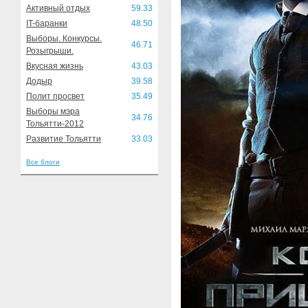
Активный отдых
59.33
IT-баранки
48.50
Выборы. Конкурсы.
46.71
Розыгрыши.
Вкусная жизнь
43.03
Додыр
39.58
Полит просвет
35.49
Выборы мэра
34.76
Тольятти-2012
Развитие Тольятти
33.03
Все блоги