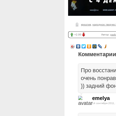
креатив
,
народное творчес
+2.00
Автор:
pad
Комментарии
Про восстан
очень понрав
)) задний фо
emelya
14 сентября 2011,