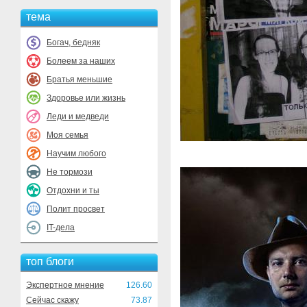
тема
Богач, бедняк
Болеем за наших
Братья меньшие
Здоровье или жизнь
Леди и медведи
Моя семья
Научим любого
Не тормози
Отдохни и ты
Полит просвет
IT-дела
топ блоги
Экспертное мнение
126.60
Сейчас скажу
73.87