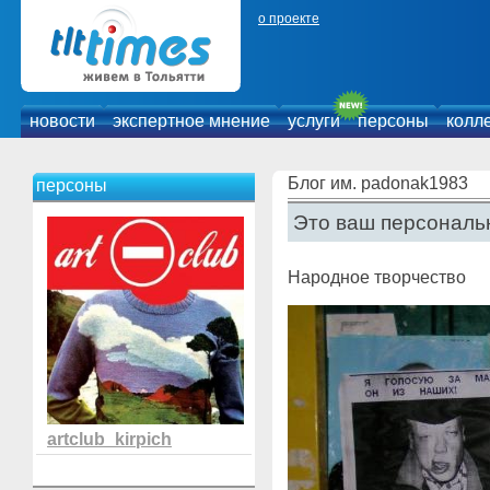
о проекте
новости
экспертное мнение
услуги
персоны
колл
Блог им. padonak1983
персоны
Это ваш персональн
Народное творчество
artclub_kirpich