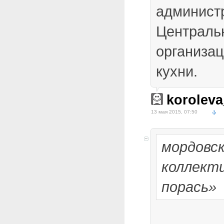
админист
Центральн
организа
кухни.
koroleva
13 мая 2015, 07:50
мордовс
коллект
порась»