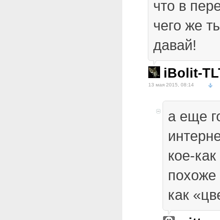
что в пер
чего же т
давай!
iBolit-T
13 мая 2015, 08:14
а еще г
интерне
кое-как
похоже 
как «цв