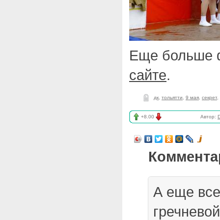
Еще больше 
сайте
.
дк
,
тольятти
,
9 мая
,
секрет
,
+8.00
Автор:
D
Коммента
А еще вс
гречневой