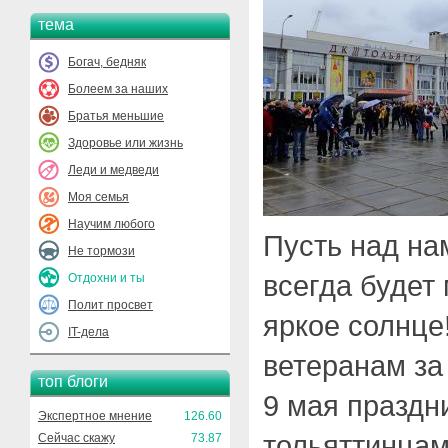
тема
Богач, бедняк
Болеем за наших
Братья меньшие
Здоровье или жизнь
Леди и медведи
Моя семья
Научим любого
Пусть над на
Не тормози
всегда будет
Отдохни и ты
Полит просвет
яркое солнце
IT-дела
ветеранам за 
топ блоги
9 мая праздн
Экспертное мнение
126.60
тольяттинцам
Сейчас скажу
73.87