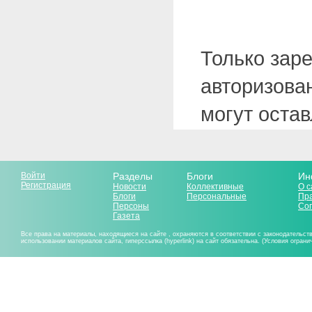
Только зар
авторизова
могут оста
Войти
Разделы
Блоги
Ин
Регистрация
Новости
Коллективные
О с
Блоги
Персональные
Пр
Персоны
Со
Газета
Все права на материалы, находящиеся на сайте , охраняются в соответствии с законодательст
использовании материалов сайта, гиперссылка (hyperlink) на сайт обязательна. (Условия огран