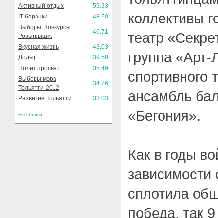
Активный отдых
59.33
коллективы г
IT-баранки
48.50
Выборы. Конкурсы.
46.71
театр «Секре
Розыгрыши.
Вкусная жизнь
43.03
группа «Арт-
Додыр
39.58
Полит просвет
35.49
спортивного 
Выборы мэра
34.76
Тольятти-2012
ансамбль бал
Развитие Тольятти
33.03
«Бегония».
Все блоги
Как в годы в
зависимости 
сплотила общ
победа, так 