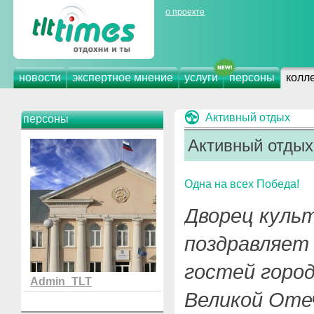
о проекте
новости
экспертное мнение
услуги
персоны
колл
Активный отдых
персоны
Активный отдых
Одна на всех Победа!
Дворец куль
поздравляет
гостей город
Admin_TLT
Великой Оте