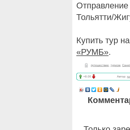
Отправление 
Тольятти/Жиг
Купить тур н
«РУМБ»
.
путешествие
,
туризм
,
Санкт
+8.00
Автор:
r
Коммента
Только зар