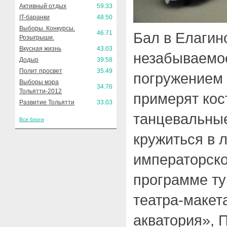
Активный отдых
59.33
IT-баранки
48.50
Выборы. Конкурсы.
46.71
Бал в Елагин
Розыгрыши.
Вкусная жизнь
43.03
незабываемо
Додыр
39.58
Полит просвет
35.49
погружением 
Выборы мэра
34.76
Тольятти-2012
примерят кос
Развитие Тольятти
33.03
танцевальные
Все блоги
кружиться в 
императорско
программе т
театра-макет
акватория», 