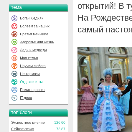
открытий! В т
тема
На Рождестве
Богач, бедняк
Болеем за наших
самый насто
Братья меньшие
Здоровье или жизнь
Леди и медведи
Моя семья
Научим любого
Не тормози
Отдохни и ты
Полит просвет
IT-дела
топ блоги
Экспертное мнение
126.60
Сейчас скажу
73.87