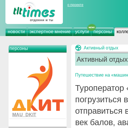
о проекте
новости
экспертное мнение
услуги
персоны
колл
Активный отдых
персоны
Активный отдых
Путешествие на «машине
Туроператор 
погрузиться 
отправиться 
MAU_DKIT
век балов, а