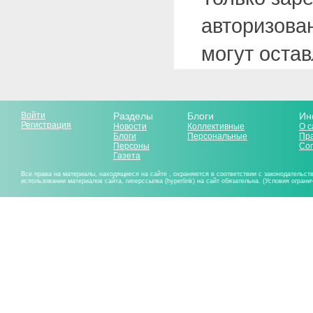
авторизова
могут оста
Войти
Разделы
Блоги
Ин
Регистрация
Новости
Коллективные
О с
Блоги
Персональные
Пр
Персоны
Со
Газета
Все права на материалы, находящиеся на сайте , охраняются в соответствии с законодательст
использовании материалов сайта, гиперссылка (hyperlink) на сайт обязательна. (Условия огран