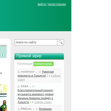
войти
|
регистрация
Прямой эфир
Публикации
Комментарии
moderator
→
Ракетная
ие
опасность в Тольятти!
1
в
Сейчас
скажу
SABA
→
Благотворительный концерт
музыканта мирового уровня
Даниила Крамера пройдёт в
Тольятти
1
в
Сейчас скажу
PINGvin
→
Взломали