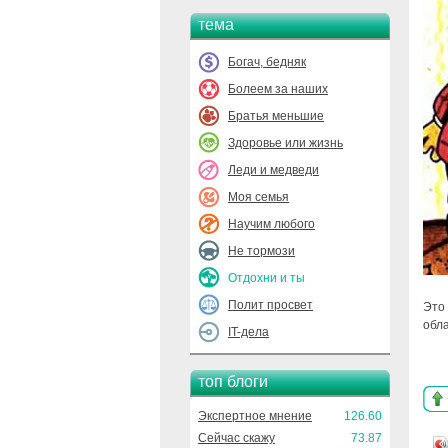
тема
Богач, бедняк
Болеем за наших
Братья меньшие
Здоровье или жизнь
Леди и медведи
Моя семья
Научим любого
Не тормози
Отдохни и ты
Полит просвет
Это
обл
IT-дела
топ блоги
Экспертное мнение
126.60
Сейчас скажу
73.87