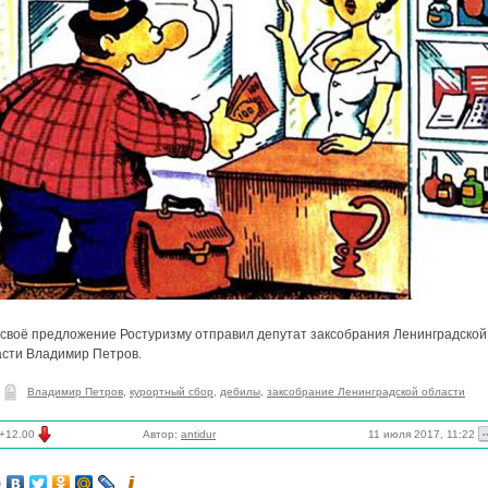
 своё предложение Ростуризму отправил депутат заксобрания Ленинградской
асти Владимир Петров.
Владимир Петров
,
курортный сбор
,
дебилы
,
заксобрание Ленинградской области
11 июля 2017, 11:22
+12.00
Автор:
antidur