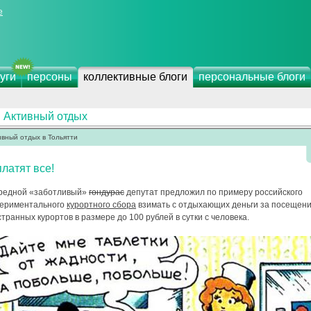
е
уги
персоны
коллективные блоги
персональные блоги
Активный отдых
ивный отдых в Тольятти
латят все!
редной «заботливый»
гондурас
депутат предложил по примеру российского
периментального
курортного сбора
взимать с отдыхающих деньги за посещен
транных курортов в размере до 100 рублей в сутки с человека.