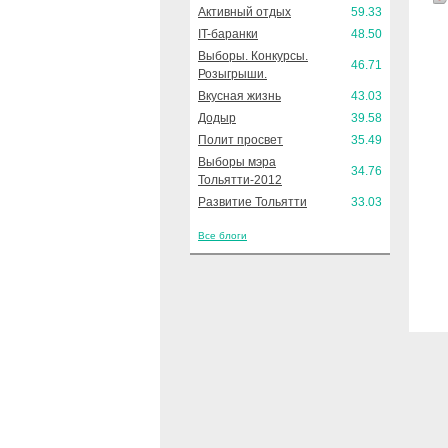
Активный отдых
59.33
IT-баранки
48.50
Выборы. Конкурсы.
46.71
Розыгрыши.
Вкусная жизнь
43.03
Додыр
39.58
Полит просвет
35.49
Выборы мэра
34.76
Тольятти-2012
Развитие Тольятти
33.03
Все блоги