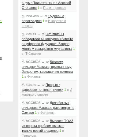
в думе Тольятти занял Алексей
Степанов
1
в
Полит просвет
PINGvin
→
Чудеса на
перекладине
1
в
И коротко о
1
спорте
klauss
→
Объявлены
победители XI конкурса «Вместе
в цифровое будущее». Второе
место у самарского журналиста
1
в
IT-баранки
0
ACC0508
→
Беглому
олигарху Махлаю, признанному
банкротом, кассация не помогла
1
в
Финансы
klauss
→
Прорыв к
здоровью по-тольяттински
1
в
И
ь
коротко о спорте
ACC0508
→
Дело беглых
олигархов Махлаев рассмотрят в
Самаре
1
в
Финансы
ACC0508
→
Вывести ТОАЗ
из вороха проблем сможет
только новый владелец
1
в
Финансы