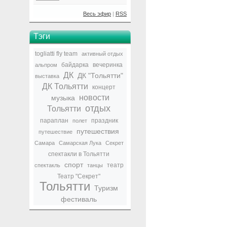
Весь эфир
|
RSS
Тэги
togliatti fly team
активный отдых
байдарка
вечеринка
альпром
ДК
ДК "Тольятти"
выставка
ДК Тольятти
концерт
новости
музыка
отдых
Тольятти
параплан
праздник
полет
путешествия
путешествие
Самара
Самарская Лука
Секрет
спектакли в Тольятти
спорт
театр
спектакль
танцы
Театр "Секрет"
Тольятти
Туризм
фестиваль