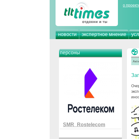
о проект
новости
экспертное мнение
усл
персоны
Акт
Зап
Оче
экс
инос
SMR_Rostelecom