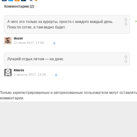
Комментарии (
2
)
+
А чего это только за курорты, просто с каждого каждый день.
Пока по сотке, а там видно будет.
dozer
11 июля 2017, 17:00
Лучший отдых летом — на даче.
klauss
2 августа 2017, 13:29
Только зарегистрированные и авторизованные пользователи могут оставлят
комментарии.