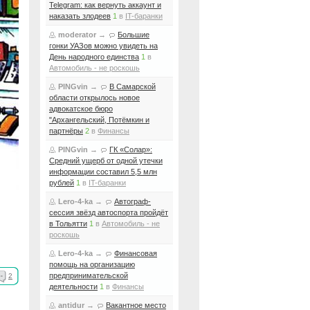
Telegram: как вернуть аккаунт и
наказать злодеев
1
в
IT-баранки
moderator
→
Большие
гонки УАЗов можно увидеть на
День народного единства
1
в
Автомобиль - не роскошь
PINGvin
→
В Самарской
области открылось новое
адвокатское бюро
"Архангельский, Потёмкин и
партнёры
2
в
Финансы
PINGvin
→
ГК «Солар»:
Средний ущерб от одной утечки
информации составил 5,5 млн
рублей
1
в
IT-баранки
Lero-4-ka
→
Автограф-
сессия звёзд автоспорта пройдёт
в Тольятти
1
в
Автомобиль - не
роскошь
Lero-4-ka
→
Финансовая
помощь на организацию
предпринимательской
2
деятельности
1
в
Финансы
antidur
→
Вакантное место