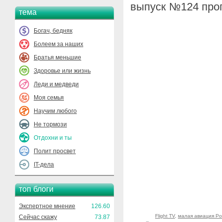
выпуск №124 прог
тема
Богач, бедняк
Болеем за наших
Братья меньшие
Здоровье или жизнь
Леди и медведи
Моя семья
Научим любого
Не тормози
Отдохни и ты
Полит просвет
IT-дела
топ блоги
Экспертное мнение
126.60
Flight TV
,
малая авиация Ро
Сейчас скажу
73.87