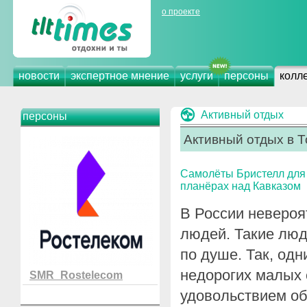
о проекте
новости
экспертное мнение
услуги
персоны
колл
Активный отдых
персоны
Активный отдых в Т
Самолёты Бристелл для
планёрах над Кавказом
В России невероя
людей. Такие люд
по душе. Так, одн
недорогих малых 
SMR_Rostelecom
удовольствием об