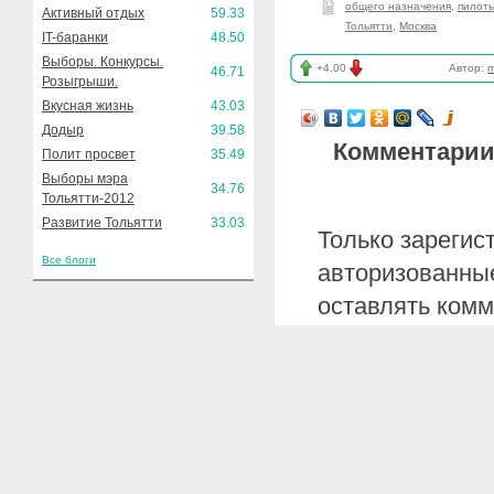
общего назначения
,
пилот
Активный отдых
59.33
Тольятти
,
Москва
IT-баранки
48.50
Выборы. Конкурсы.
+4.00
Автор:
m
46.71
Розыгрыши.
Вкусная жизнь
43.03
Додыр
39.58
Комментарии
Полит просвет
35.49
Выборы мэра
34.76
Тольятти-2012
Развитие Тольятти
33.03
Только зарегис
Все блоги
авторизованные
оставлять комм