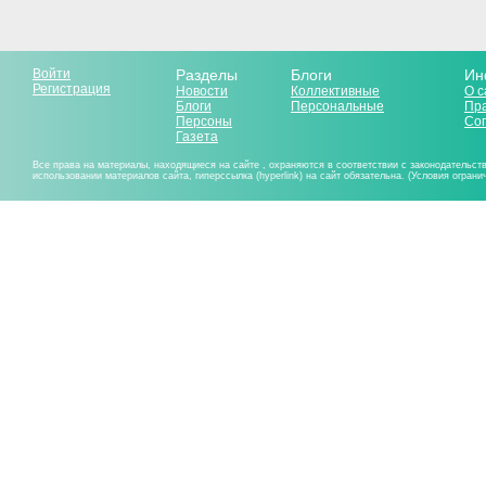
Войти
Разделы
Блоги
Ин
Регистрация
Новости
Коллективные
О с
Блоги
Персональные
Пр
Персоны
Со
Газета
Все права на материалы, находящиеся на сайте , охраняются в соответствии с законодательст
использовании материалов сайта, гиперссылка (hyperlink) на сайт обязательна. (Условия огран