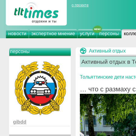
о проекте
новости
экспертное мнение
услуги
персоны
колл
Активный отдых
персоны
Активный отдых в Т
Тольяттинские дети наст
… что с размаху 
gibdd