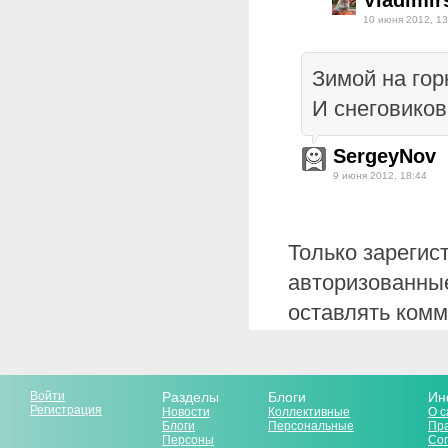
Vladimir
10 июня 2012, 13
Зимой на горк
И снеговиков
SergeyNov
9 июня 2012, 18:44
Только зарегис
авторизованные
оставлять комм
Войти
Разделы
Блоги
Ин
Регистрация
Новости
Коллективные
О с
Блоги
Персональные
Пр
Персоны
Со