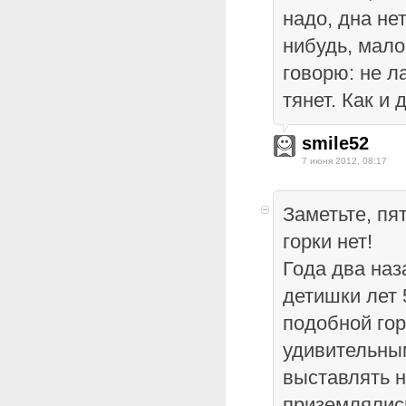
надо, дна нет
нибудь, мало
говорю: не л
тянет. Как и 
smile52
7 июня 2012, 08:17
Заметьте, пя
горки нет!
Года два наз
детишки лет 
подобной гор
удивительны
выставлять но
приземлялись