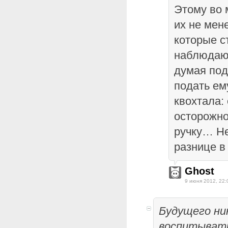
Этому во 
их не мен
которые с
наблюдают
думая под
подать ему
квохтала: 
осторожно,
ручку… Не
разнице в 
Ghost
9 июня 2012, 22:
Будущего ни
воспитывать