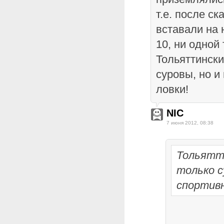
т.е. после ск
вставали на 
10, ни одной
Тольяттински
суровы, но и
ловки!
NIC
7 июня 2012, 08:38
Тольятт
только с
спортивн