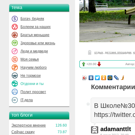
тема
Богач, бедняк
Болеем за наших
Братья меньшие
Здоровье или жизнь
Леди и медведи
отдых
,
детские площадки
,
Моя семья
+20.00
Автор
Научим любого
Не тормози
Отдохни и ты
Комментарии
Полит просвет
IT-дела
В Школе№30 
https://twitt
топ блоги
Экспертное мнение
126.60
adamanttlt
Сейчас скажу
73.87
6 июня 2012, 20:49