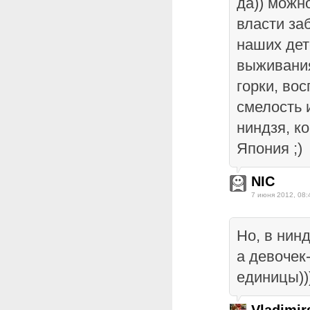
да)) можно
власти за
наших дет
выживания
горки, вос
смелость 
ниндзя, ко
Япония ;)
NIC
7 июня 2012, 08:
Но, в нин
а девочек
единицы))