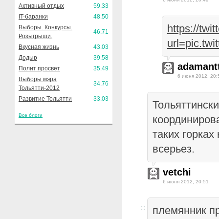
Активный отдых
59.33
IT-баранки
48.50
https://twi
Выборы. Конкурсы.
46.71
Розыгрыши.
url=pic.tw
Вкусная жизнь
43.03
Додыр
39.58
adamantt
Полит просвет
35.49
6 июня 2012, 20:
Выборы мэра
34.76
Тольятти-2012
Развитие Тольятти
33.03
Тольяттински
Все блоги
координиров
таких горках
всерьез.
vetchi
6 июня 2012, 20:51
племянник п