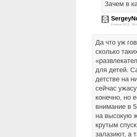
Зачем в к
SergeyN
9 июня 2012, 18:
Да что уж го
сколько таки
«развлекате
для детей. С
детстве на н
сейчас ужасу
конечно, но е
внимание в 
на высокую ж
крутым спуск
залазиют, а т