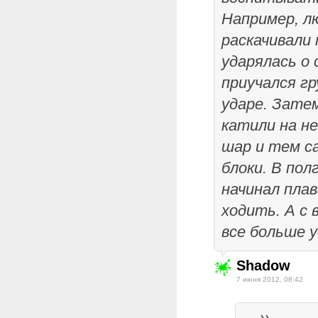
Например, л
раскачивали 
ударялась о 
приучался г
ударе. Затем
катили на н
шар и тем с
блоки. В пол
начинал пла
ходить. А с
все больше 
Shadow
7 июня 2012, 08:42