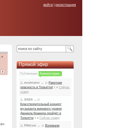
войти
|
регистрация
 в
Прямой эфир
Публикации
Комментарии
moderator
→
Ракетная
опасность в Тольятти!
1
в
Сейчас
скажу
SABA
→
Благотворительный концерт
музыканта мирового уровня
Даниила Крамера пройдёт в
Тольятти
1
в
Сейчас скажу
а».
PINGvin
→
Взломали