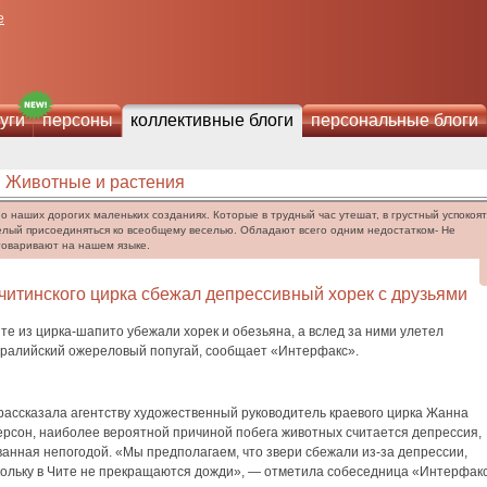
е
уги
персоны
коллективные блоги
персональные блоги
Животные и растения
 о наших дорогих маленьких созданиях. Которые в трудный час утешат, в грустный успокоят,
елый присоединяться ко всеобщему веселью. Обладают всего одним недостатком- Не
говаривают на нашем языке.
читинского цирка сбежал депрессивный хорек с друзьями
те из цирка-шапито убежали хорек и обезьяна, а вслед за ними улетел
тралийский ожереловый попугай, сообщает «Интерфакс».
рассказала агентству художественный руководитель краевого цирка Жанна
ерсон, наиболее вероятной причиной побега животных считается депрессия,
анная непогодой. «Мы предполагаем, что звери сбежали из-за депрессии,
кольку в Чите не прекращаются дожди», — отметила собеседница «Интерфакс