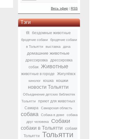
Весь эфир
|
RSS
Тэги
tlt
бездомные животные
бродячие собаки
бродячие собаки
в Тольятти
выставка
дача
домашние животные
дрессировка
дрессировка
Животные
собак
животные в городе
Жигулёвск
кошки
кошка
кинолог
новости Тольятти
Объединение детских библиотек
приют для животных
Тольятти
Самара
Самарская область
собака
Собака в доме
собака
Собаки
друг человека
собаки в Тольятти
собаки
Тольятти
Тольятти