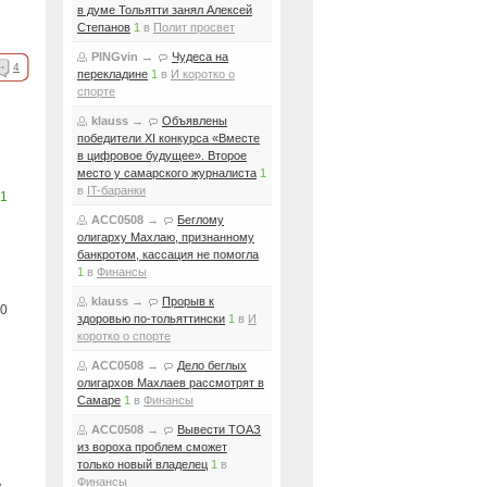
в думе Тольятти занял Алексей
Степанов
1
в
Полит просвет
PINGvin
→
Чудеса на
4
перекладине
1
в
И коротко о
спорте
klauss
→
Объявлены
победители XI конкурса «Вместе
в цифровое будущее». Второе
место у самарского журналиста
1
в
IT-баранки
1
ACC0508
→
Беглому
олигарху Махлаю, признанному
банкротом, кассация не помогла
1
в
Финансы
klauss
→
Прорыв к
0
здоровью по-тольяттински
1
в
И
коротко о спорте
ACC0508
→
Дело беглых
олигархов Махлаев рассмотрят в
Самаре
1
в
Финансы
ACC0508
→
Вывести ТОАЗ
из вороха проблем сможет
только новый владелец
1
в
ь
Финансы