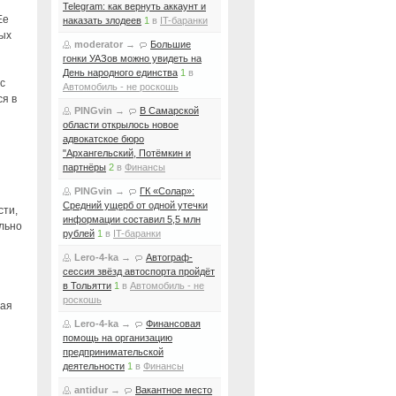
Telegram: как вернуть аккаунт и
Ее
наказать злодеев
1
в
IT-баранки
ных
moderator
→
Большие
гонки УАЗов можно увидеть на
День народного единства
1
в
 с
Автомобиль - не роскошь
ся в
PINGvin
→
В Самарской
области открылось новое
адвокатское бюро
"Архангельский, Потёмкин и
партнёры
2
в
Финансы
PINGvin
→
ГК «Солар»:
Средний ущерб от одной утечки
сти,
информации составил 5,5 млн
ельно
рублей
1
в
IT-баранки
Lero-4-ka
→
Автограф-
сессия звёзд автоспорта пройдёт
в Тольятти
1
в
Автомобиль - не
роскошь
вая
Lero-4-ka
→
Финансовая
помощь на организацию
предпринимательской
деятельности
1
в
Финансы
antidur
→
Вакантное место