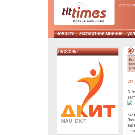
о проект
новости
экспертное мнение
усл
персоны
Все
вес
раз
Из 
В Чи
авс
Как 
Лаз
MAU_DKIT
вызв
пос