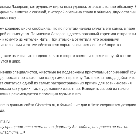
ловам Лазерсон, сотрудникам цирка пока удалось отыскать только обезьяну. 
ружили в клетке с собакой, с которой обезьяна спала в обнимку. Двух осталь
ецов ищут.
ук краевого цирка сообщила, что по попугаю начала скучать его самка, в паре
рой он выступал. По мнению Лазерсон, дрессированный хорек мог отправить
и к кому-то из жителей Читы. При этом она отметила, что основными
ичительными чертами сбежавшего хорька являются лень и обжорство.
ставители шапито надеются, что в скором времени хорек и попугай все же
утся в цирк.
мнению специалистов, животные не подвержены приступам беспричинной гру
 депрессивное состояние всегда имеет причину. Так, плохая погода действит
ет считаться одной из самых распространенных причин для возникновения
ессии как у диких, так и у домашних животных. Выводить зверей из такого
тояния рекомендуется с помощью музыки и игр.
асно данным сайта Gismeteo.ru, в ближайшие дни в Чите сохранится дождли
да.
nta.ru
шу прощения, если тема не по формату для сайта, но просто не мог не
ипастить. :)))