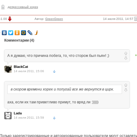
депрессивный хорек
14 июля 2011, 14:57
-1.00
Автор:
GreenGreen
Комментарии (
4
)
+
А я думаю, что причина побега, то, что сторож был пьян! ;)
BlackCat
14 июля 2011, 15:06
в скором времени хорек и попугай все же вернутся в цирк.
аха, если их там приветливо примут, то вряд ли :)))))
Lada
14 июля 2011, 15:59
Только зарегистрированные и авторизованные пользователи могут оставлят