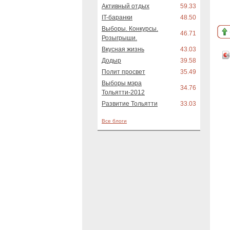
Активный отдых
59.33
IT-баранки
48.50
Выборы. Конкурсы.
46.71
Розыгрыши.
Вкусная жизнь
43.03
Додыр
39.58
Полит просвет
35.49
Выборы мэра
34.76
Тольятти-2012
Развитие Тольятти
33.03
Все блоги