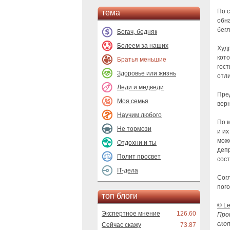
По с
тема
обна
бегл
Богач, бедняк
Болеем за наших
Худр
кото
Братья меньшие
гост
Здоровье или жизнь
отл
Леди и медведи
Пред
Моя семья
верн
Научим любого
По 
Не тормози
и их
мож
Отдохни и ты
депр
Полит просвет
сос
IT-дела
Согл
пого
топ блоги
© Le
Экспертное мнение
126.60
Про
скоп
Сейчас скажу
73.87