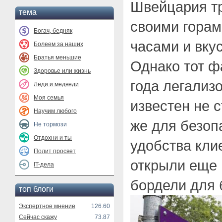
Швейцария т
тема
своими горам
Богач, бедняк
часами и вк
Болеем за наших
Братья меньшие
Однако тот фа
Здоровье или жизнь
года легализ
Леди и медведи
Моя семья
известен не 
Научим любого
же для безоп
Не тормози
Отдохни и ты
удобства кли
Полит просвет
открыли еще
IT-дела
бордели для 
топ блоги
Экспертное мнение
126.60
Сейчас скажу
73.87