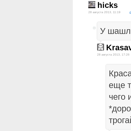
hicks
28 августа 2013, 11:19
У шашлы
Krasa
28 августа 2013, 17:26
Краса
еще 
чего 
*дор
трога