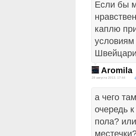
Если бы м
нравствен
каплю при
условиям
Швейцар
Aromila
28 августа 2013, 17:44
а чего та
очередь к
пола? или
местечки