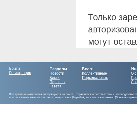
Только зар
авторизова
могут оста
Войти
Разделы
Блоги
Ин
Регистрация
Новости
Коллективные
О с
Блоги
Персональные
Пр
Персоны
Со
Газета
Все права на материалы, находящиеся на сайте , охраняются в соответствии с законодательст
использовании материалов сайта, гиперссылка (hyperlink) на сайт обязательна. (Условия огран