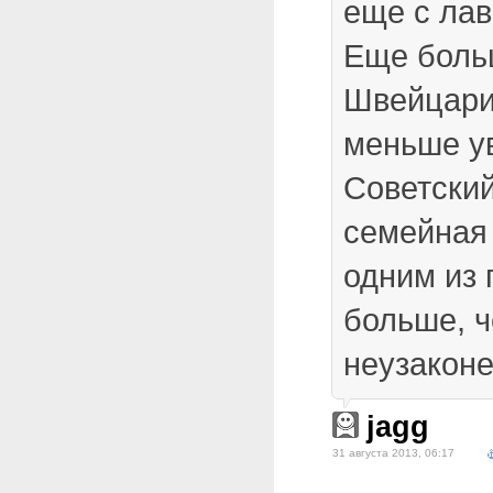
еще с лав
Еще боль
Швейцарию
меньше у
Советский
семейная
одним из 
больше, 
неузаконе
jagg
31 августа 2013, 06:17