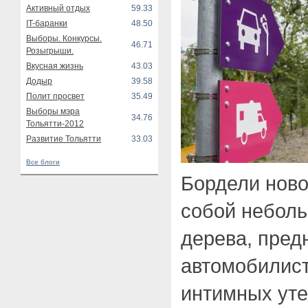
Активный отдых
59.33
IT-баранки
48.50
Выборы. Конкурсы.
46.71
Розыгрыши.
Вкусная жизнь
43.03
Додыр
39.58
Полит просвет
35.49
Выборы мэра
34.76
Тольятти-2012
Развитие Тольятти
33.03
Все блоги
Бордели ново
собой неболь
дерева, пред
автомобилис
интимных уте