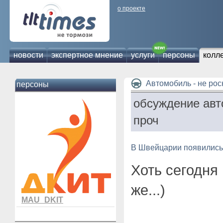
о проекте
новости
экспертное мнение
услуги
персоны
колл
Автомобиль - не ро
персоны
обсуждение авт
проч
В Швейцарии появились 
Хоть сегодня 
же...)
MAU_DKIT