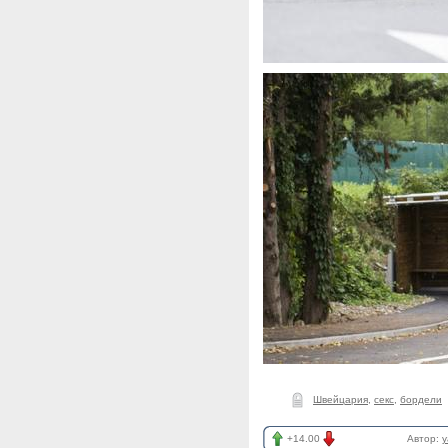
Швейцария
,
секс
,
бордели
+14.00
Автор:
y