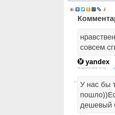
Коммента
нравствен
совсем сг
yandex
28 августа 2013, 11:14
У нас бы 
пошло))Е
дешевый 