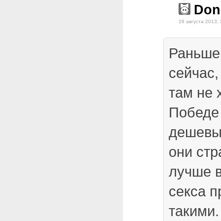
Don
28 августа 2013, 
Раньше 
сейчас,
там не 
Победе
дешевы
они ст
лучше в
секса п
такими.