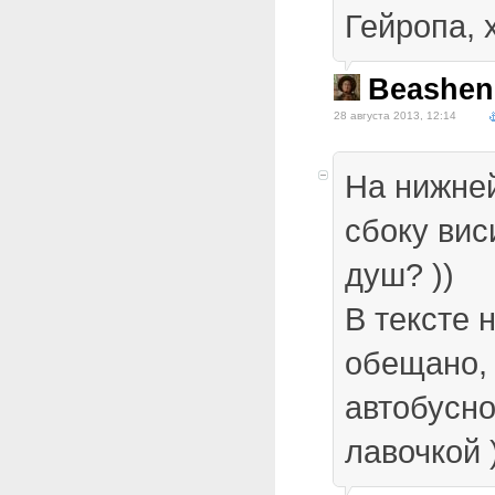
Гейропа, 
Beashen
28 августа 2013, 12:14
На нижне
сбоку вис
душ? ))
В тексте 
обещано, 
автобусно
лавочкой 