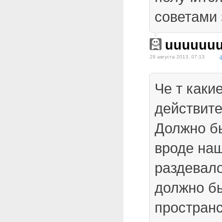
советами 
uuuuuu
29 августа 2013, 07:13
Че т каки
действите
Должно бы
вроде на
раздевало
должно б
пространс