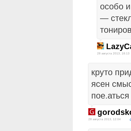
особо и
— стек
тониро
LazyC
28 августа 2013, 18:13
круто пр
ясен смы
пое.аться
gorodsk
28 августа 2013, 12:04