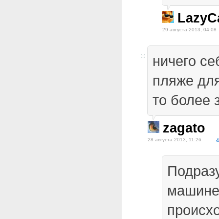
LazyC
29 августа 2013, 04:08
ничего се
пляже дл
то более
zagato
28 августа 2013, 11:26
Подразу
машине
происхо