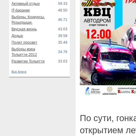
Активный отдых
59.33
IT-баранки
48.50
Выборы. Конкурсы.
46.71
Розыгрыши.
Вкусная жизнь
43.03
Додыр
39.58
Полит просвет
35.49
Выборы мэра
34.76
Тольятти-2012
Развитие Тольятти
33.03
Все блоги
По сути, гон
открытием ле