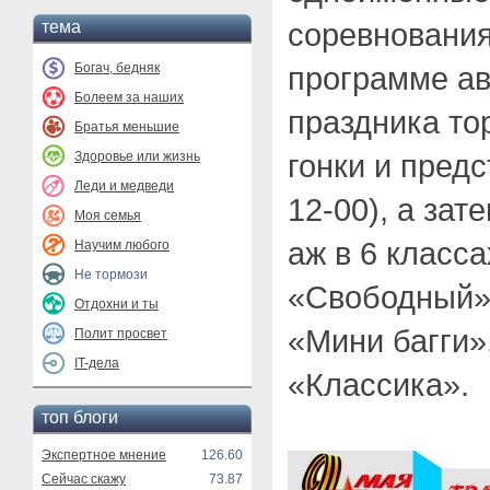
соревнования
тема
Богач, бедняк
программе ав
Болеем за наших
праздника то
Братья меньшие
гонки и предс
Здоровье или жизнь
Леди и медведи
12-00), а за
Моя семья
аж в 6 класс
Научим любого
Не тормози
«Свободный»,
Отдохни и ты
«Мини багги»
Полит просвет
IT-дела
«Классика».
топ блоги
Экспертное мнение
126.60
Сейчас скажу
73.87