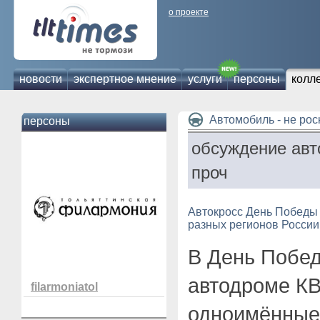
о проекте
новости
экспертное мнение
услуги
персоны
колл
Автомобиль - не ро
персоны
обсуждение авт
проч
Автокросс День Победы 
разных регионов России
В День Побед
автодроме КВ
filarmoniatol
одноимённые