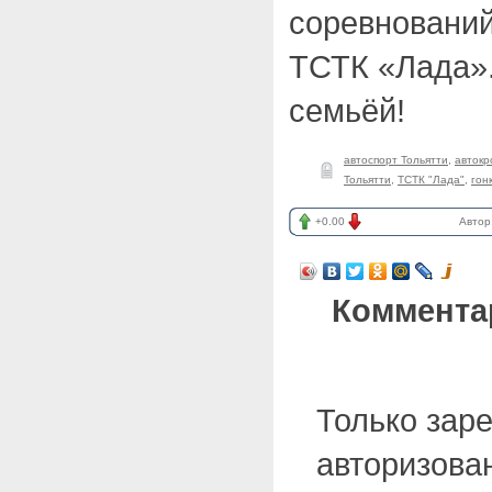
соревнований
ТСТК «Лада».
семьёй!
автоспорт Тольятти
,
автокр
Тольятти
,
ТСТК "Лада"
,
гон
+0.00
Автор
Коммента
Только зар
авторизова