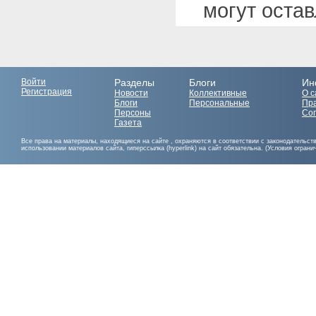
могут оста
Войти
Разделы
Блоги
Ин
Регистрация
Новости
Коллективные
О с
Блоги
Персональные
Пр
Персоны
Со
Газета
Все права на материалы, находящиеся на сайте , охраняются в соответствии с законодательст
использовании материалов сайта, гиперссылка (hyperlink) на сайт обязательна. (Условия огран