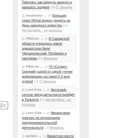
Telegram: как вернуть аккаунт и
наказать злодеев
1
в
IT-баранки
moderator
→
Большие
гонки УАЗов можно увидеть на
День народного единства
1
в
Автомобиль - не роскошь
PINGvin
→
В Самарской
области открылось новое
адвокатское бюро
"Архангельский, Потёмкин и
партнёры
2
в
Финансы
PINGvin
→
ГК «Солар»:
Средний ущерб от одной утечки
информации составил 5,5 млн
рублей
1
в
IT-баранки
Lero-4-ka
→
Автограф-
сессия звёзд автоспорта пройдёт
в Тольятти
1
в
Автомобиль - не
роскошь
0
Lero-4-ka
→
Финансовая
помощь на организацию
предпринимательской
деятельности
1
в
Финансы
antidur
→
Вакантное место