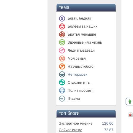
тема
Богач, бедняк
Болеем за наших
Братья меньшие
Здоровье или жизнь
Леди и медведи
Моя семья
Научим любого
Не тормози
Отдохни и ты
Полит просвет
IT-дела
топ блоги
Экспертное мнение
126.60
Сейчас скажу
73.87