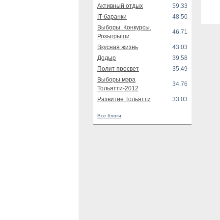
Активный отдых
59.33
IT-баранки
48.50
Выборы. Конкурсы.
46.71
Розыгрыши.
Вкусная жизнь
43.03
Додыр
39.58
Полит просвет
35.49
Выборы мэра
34.76
Тольятти-2012
Развитие Тольятти
33.03
Все блоги