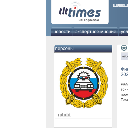
о проект
новости
экспертное мнение
усл
персоны
обс
Фин
20
Рал
тонк
про
Ток
gibdd