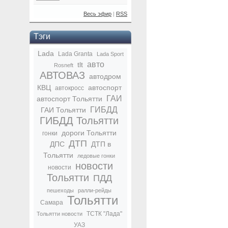
Весь эфир
|
RSS
Тэги
Lada
Lada Granta
Lada Sport
авто
tlt
Rosneft
АВТОВАЗ
автодром
КВЦ
автоспорт
автокросс
ГАИ
автоспорт Тольятти
ГИБДД
ГАИ Тольятти
ГИБДД Тольятти
дороги Тольятти
гонки
ДТП
ДПС
ДТП в
Тольятти
ледовые гонки
новости
новости
Тольятти
ПДД
пешеходы
ралли-рейды
Тольятти
Самара
ТСТК "Лада"
Тольятти новости
УАЗ