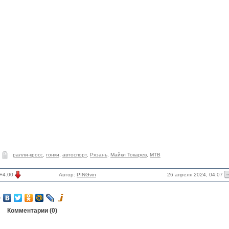
ралли-кросс
,
гонки
,
автоспорт
,
Рязань
,
Майкл Токарев
,
МТВ
26 апреля 2024, 04:07
+4.00
Автор:
PINGvin
Комментарии (
0
)