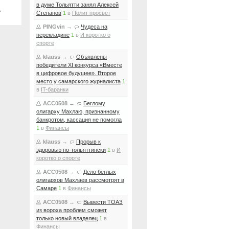
в думе Тольятти занял Алексей
ь
Степанов
1
в
Полит просвет
PINGvin
→
Чудеса на
перекладине
1
в
И коротко о
спорте
klauss
→
Объявлены
победители XI конкурса «Вместе
в цифровое будущее». Второе
место у самарского журналиста
1
в
IT-баранки
ACC0508
→
Беглому
олигарху Махлаю, признанному
банкротом, кассация не помогла
1
в
Финансы
klauss
→
Прорыв к
здоровью по-тольяттински
1
в
И
коротко о спорте
ACC0508
→
Дело беглых
олигархов Махлаев рассмотрят в
Самаре
1
в
Финансы
ACC0508
→
Вывести ТОАЗ
из вороха проблем сможет
только новый владелец
1
в
Финансы