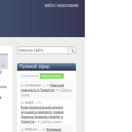
войти
|
регистрация
Прямой эфир
у
Публикации
Комментарии
moderator
→
Ракетная
себе
опасность в Тольятти!
1
в
Сейчас
скажу
а
SABA
→
Благотворительный концерт
музыканта мирового уровня
Даниила Крамера пройдёт в
Тольятти
1
в
Сейчас скажу
PINGvin
→
Взломали