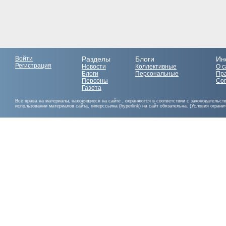
Войти
Разделы
Блоги
Ин
Регистрация
Новости
Коллективные
О с
Блоги
Персональные
Пр
Персоны
Со
Газета
Все права на материалы, находящиеся на сайте , охраняются в соответствии с законодательст
использовании материалов сайта, гиперссылка (hyperlink) на сайт обязательна. (Условия огран