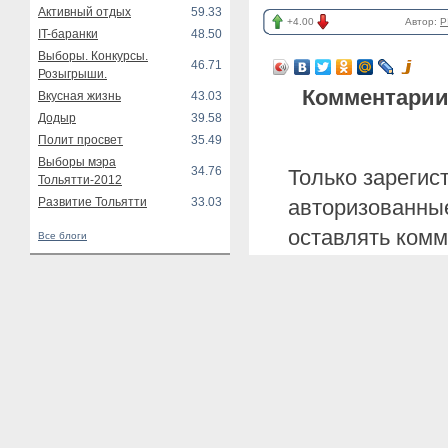
Активный отдых
59.33
+4.00
Автор:
P
IT-баранки
48.50
Выборы. Конкурсы.
46.71
Розыгрыши.
Комментарии
Вкусная жизнь
43.03
Додыр
39.58
Полит просвет
35.49
Выборы мэра
34.76
Только зарегис
Тольятти-2012
Развитие Тольятти
33.03
авторизованные
оставлять комм
Все блоги