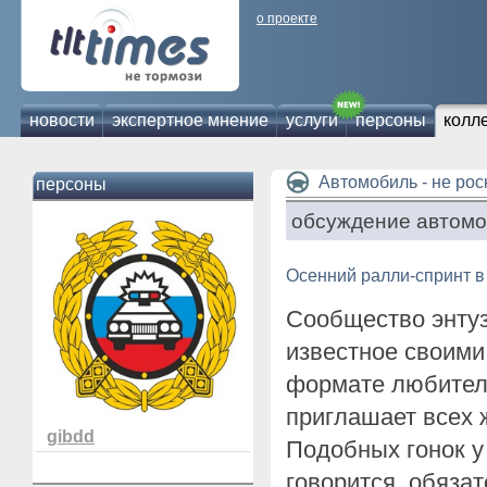
о проекте
новости
экспертное мнение
услуги
персоны
колл
Автомобиль - не ро
персоны
обсуждение автомо
Осенний ралли-спринт в Т
Сообщество энту
известное своим
формате любитель
приглашает всех 
gibdd
Подобных гонок у
говорится, обяза