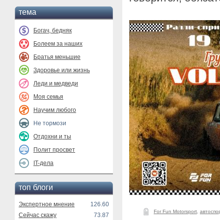
тема
Богач, бедняк
Болеем за наших
Братья меньшие
Здоровье или жизнь
Леди и медведи
Моя семья
Научим любого
Не тормози
Отдохни и ты
Полит просвет
IT-дела
топ блоги
Экспертное мнение
126.60
For Fun Motorsport
,
автоспо
Сейчас скажу
73.87