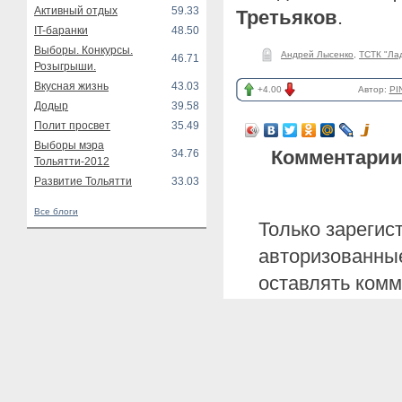
Активный отдых
59.33
Третьяков
.
IT-баранки
48.50
Выборы. Конкурсы.
Андрей Лысенко
,
ТСТК "Ла
46.71
Розыгрыши.
Вкусная жизнь
43.03
+4.00
Автор:
PI
Додыр
39.58
Полит просвет
35.49
Выборы мэра
Комментарии
34.76
Тольятти-2012
Развитие Тольятти
33.03
Все блоги
Только зарегис
авторизованные
оставлять комм