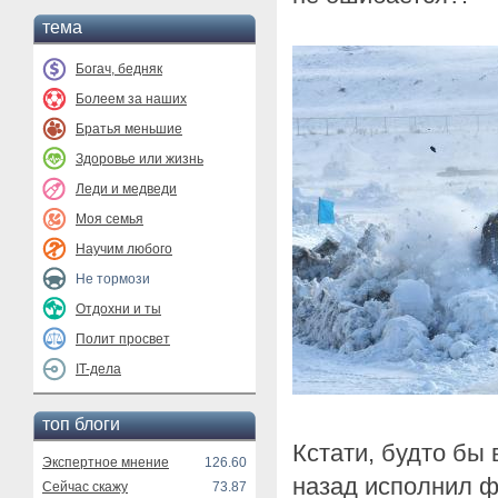
тема
Богач, бедняк
Болеем за наших
Братья меньшие
Здоровье или жизнь
Леди и медведи
Моя семья
Научим любого
Не тормози
Отдохни и ты
Полит просвет
IT-дела
топ блоги
Кстати, будто бы 
Экспертное мнение
126.60
назад исполнил 
Сейчас скажу
73.87