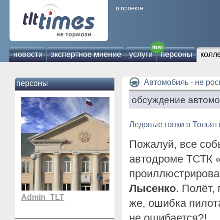
о проекте
новости
экспертное мнение
услуги
персоны
колл
Автомобиль - не ро
персоны
обсуждение автомо
Ледовые гонки в Тольятт
Пожалуй, все со
автодроме ТСТК 
проиллюстрирова
Лысенко
. Полёт, 
Admin_TLT
же, ошибка пилота
не ошибается?!