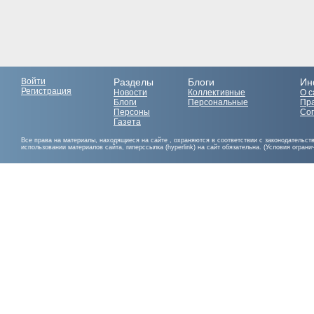
Войти
Разделы
Блоги
Ин
Регистрация
Новости
Коллективные
О с
Блоги
Персональные
Пр
Персоны
Со
Газета
Все права на материалы, находящиеся на сайте , охраняются в соответствии с законодательст
использовании материалов сайта, гиперссылка (hyperlink) на сайт обязательна. (Условия огран