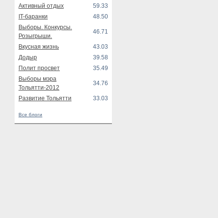
Активный отдых
59.33
IT-баранки
48.50
Выборы. Конкурсы.
46.71
Розыгрыши.
Вкусная жизнь
43.03
Додыр
39.58
Полит просвет
35.49
Выборы мэра
34.76
Тольятти-2012
Развитие Тольятти
33.03
Все блоги