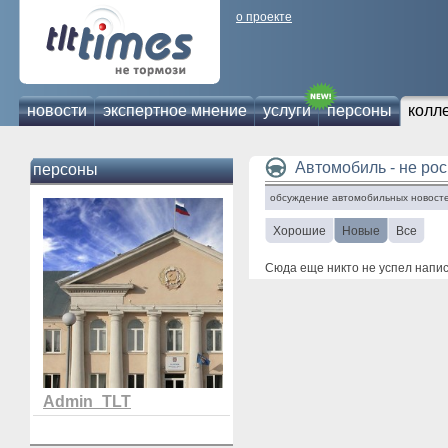
о проекте
новости
экспертное мнение
услуги
персоны
колл
Автомобиль - не ро
персоны
обсуждение автомобильных новосте
Хорошие
Новые
Все
Сюда еще никто не успел напи
Admin_TLT