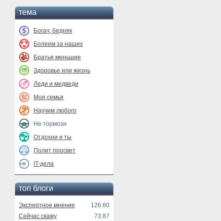
тема
Богач, бедняк
Болеем за наших
Братья меньшие
Здоровье или жизнь
Леди и медведи
Моя семья
Научим любого
Не тормози
Отдохни и ты
Полит просвет
IT-дела
топ блоги
Экспертное мнение
126.60
Сейчас скажу
73.87