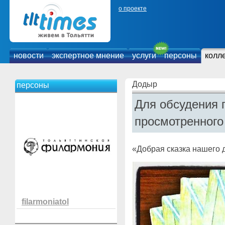
о проекте
новости
экспертное мнение
услуги
персоны
колл
Додыр
персоны
Для обсудения 
просмотренного
«Добрая сказка нашего 
filarmoniatol