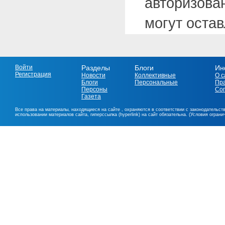
авторизова
могут оста
Войти
Разделы
Блоги
Ин
Регистрация
Новости
Коллективные
О с
Блоги
Персональные
Пр
Персоны
Со
Газета
Все права на материалы, находящиеся на сайте , охраняются в соответствии с законодательст
использовании материалов сайта, гиперссылка (hyperlink) на сайт обязательна. (Условия огран