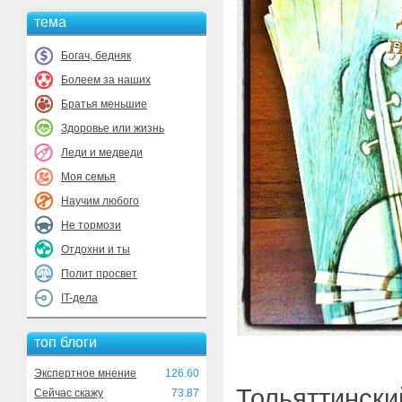
тема
Богач, бедняк
Болеем за наших
Братья меньшие
Здоровье или жизнь
Леди и медведи
Моя семья
Научим любого
Не тормози
Отдохни и ты
Полит просвет
IT-дела
топ блоги
Экспертное мнение
126.60
Тольяттинский
Сейчас скажу
73.87