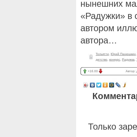
нынешних ма
«Радужки» в 
автором иллю
автора…
Тольятти
,
Юрий Панюшкин
детство
,
конкурс
,
Радужка
,
+16.00
Автор:
Коммента
Только зар