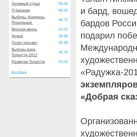
Активный отдых
59.33
и бард, воше
IT-баранки
48.50
Выборы. Конкурсы.
46.71
бардов Росси
Розыгрыши.
Вкусная жизнь
43.03
подарил поб
Додыр
39.58
Полит просвет
35.49
Международно
Выборы мэра
34.76
Тольятти-2012
художественн
Развитие Тольятти
33.03
«Радужка-20
Все блоги
экземпляров
«Добрая ска
Организован
художественн