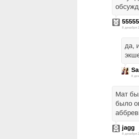
обсужд
55555
8 декабря 
да, 
экше
Sa
8 де
Мат бы
было о
аббрев
jagg
8 декабря 