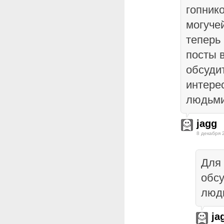
гопник
могучей
теперь
посты 
обсуди
интерес
людьми
jagg
8 декабря 
Для
обсу
люд
ja