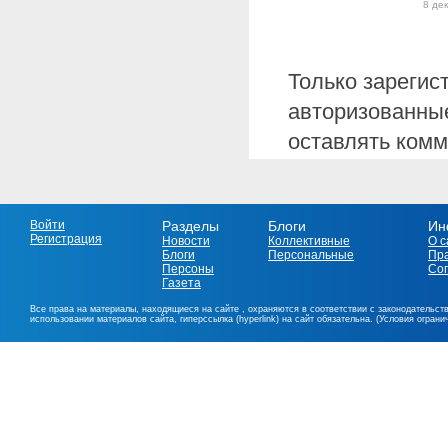
8 де
Только зарегис
авторизованные
оставлять комм
Войти
Разделы
Блоги
Ин
Регистрация
Новости
Коллективные
О с
Блоги
Персональные
Пр
Персоны
Со
Газета
Все права на материалы, находящиеся на сайте , охраняются в соответствии с законодательст
использовании материалов сайта, гиперссылка (hyperlink) на сайт обязательна. (Условия огран