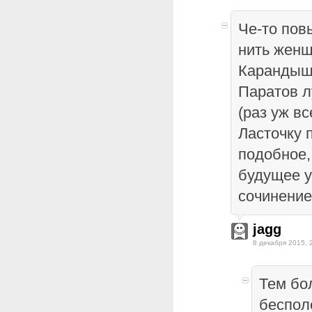
Че-то пов
нить женщ
Карандыш
Паратов 
(раз уж вс
Ласточку 
подобное, 
будущее у
сочинение
jagg
8 декабря 2015, 
Тем бол
беспол