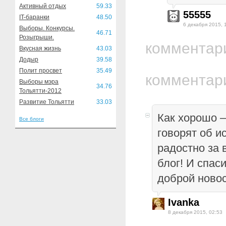
Активный отдых
59.33
55555
IT-баранки
48.50
6 декабря 2015, 
Выборы. Конкурсы.
46.71
Розыгрыши.
комментар
Вкусная жизнь
43.03
Додыр
39.58
Полит просвет
35.49
комментар
Выборы мэра
34.76
Тольятти-2012
Развитие Тольятти
33.03
Как хорошо 
Все блоги
говорят об ис
радостно за
блог! И спас
доброй новос
Ivanka
8 декабря 2015, 02:53