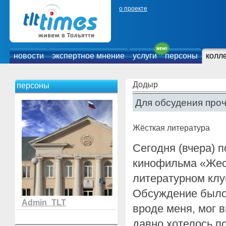
о проекте
новости
экспертное мнение
услуги
персоны
колл
Додыр
персоны
Для обсудения про
Жёсткая литература
Сегодня (вчера) 
кинофильма «Жес
литературном клу
Обсуждение было 
Admin_TLT
вроде меня, мог 
давно хотелось п