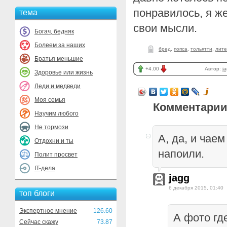
понравилось, я ж
тема
свои мысли.
Богач, бедняк
Болеем за наших
бред
,
попса
,
тольятти
,
лите
Братья меньшие
+4.00
Автор:
j
Здоровье или жизнь
Леди и медведи
Моя семья
Комментарии
Научим любого
Не тормози
А, да, и чае
Отдохни и ты
напоили.
Полит просвет
IT-дела
jagg
6 декабря 2015, 01:40
топ блоги
Экспертное мнение
126.60
А фото гд
Сейчас скажу
73.87