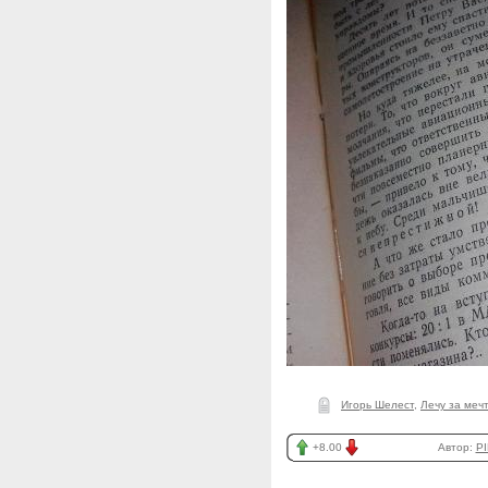
Игорь Шелест
,
Лечу за меч
+8.00
Автор:
PI