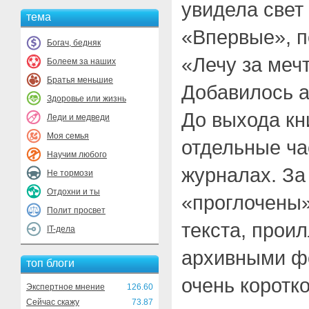
увидела свет 
тема
«Впервые», п
Богач, бедняк
«Лечу за меч
Болеем за наших
Братья меньшие
Добавилось а
Здоровье или жизнь
До выхода кни
Леди и медведи
Моя семья
отдельные ча
Научим любого
журналах. За
Не тормози
Отдохни и ты
«проглочены»
Полит просвет
текста, прои
IT-дела
архивными ф
топ блоги
очень коротк
Экспертное мнение
126.60
Сейчас скажу
73.87