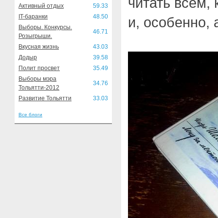
читать всем,
Активный отдых
59.33
IT-баранки
48.50
и, особенно, 
Выборы. Конкурсы.
46.71
Розыгрыши.
Вкусная жизнь
43.03
Додыр
39.58
Полит просвет
35.49
Выборы мэра
34.76
Тольятти-2012
Развитие Тольятти
33.03
Все блоги