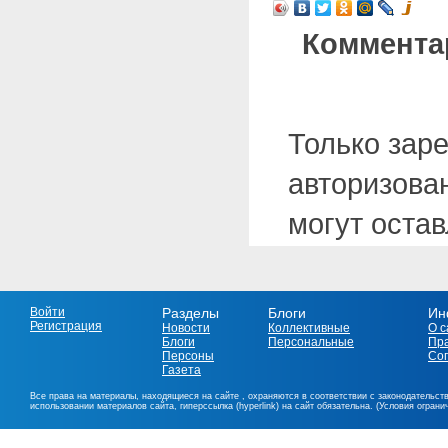
Коммента
Только зар
авторизова
могут оста
Войти
Разделы
Блоги
Ин
Регистрация
Новости
Коллективные
О с
Блоги
Персональные
Пр
Персоны
Со
Газета
Все права на материалы, находящиеся на сайте , охраняются в соответствии с законодательст
использовании материалов сайта, гиперссылка (hyperlink) на сайт обязательна. (Условия огран