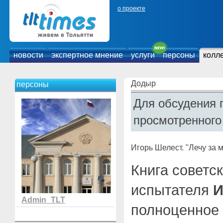
о проекте
новости
экспертное мнение
услуги
персоны
колл
Додыр
персоны
Для обсудения 
просмотренного
Игорь Шелест. "Лечу за 
Книга советск
испытателя
И
Admin_TLT
полноценное 