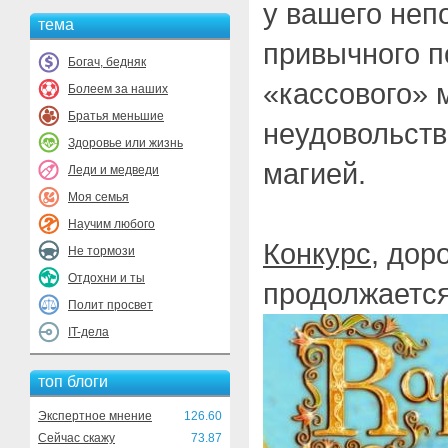
у вашего неп
тема
привычного п
Богач, бедняк
«кассового»
Болеем за наших
Братья меньшие
неудовольств
Здоровье или жизнь
магией.
Леди и медведи
Моя семья
Научим любого
Конкурс
, дор
Не тормози
Отдохни и ты
продолжается
Полит просвет
IT-дела
топ блоги
Экспертное мнение
126.60
Сейчас скажу
73.87