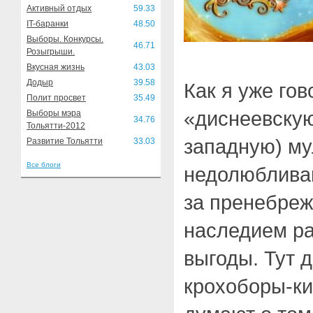
Активный отдых
59.33
IT-баранки
48.50
Выборы. Конкурсы.
46.71
Розыгрыши.
Вкусная жизнь
43.03
Додыр
39.58
Как я уже го
Полит просвет
35.49
«диснеевскую
Выборы мэра
34.76
Тольятти-2012
западную) м
Развитие Тольятти
33.03
Все блоги
недолюбливаю
за пренебреж
наследием р
выгоды. Тут д
крохоборы-ки