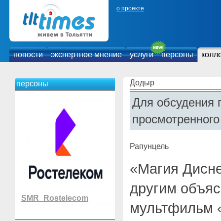
о проекте
новости
экспертное мнение
услуги
персоны
колл
Додыр
персоны
Для обсудения 
просмотренного
Рапунцель
«Магия Дисне
другим объясн
SMR_Rostelecom
мультфильм 