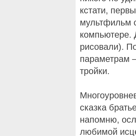
кстати, перв
мультфильм 
компьютере. 
рисовали). П
параметрам –
тройки.
Многоуровнев
сказка брать
напомню, осл
любимой исце