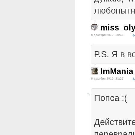
любопытн
miss_ol
6 декабря 2010, 20:48
P.S. Я в в
ImMania
6 декабря 2010, 21:27
Попса :(
Действите
переврал