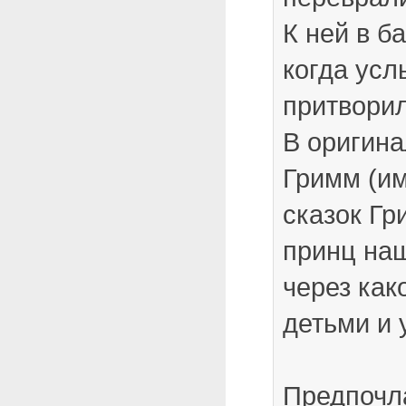
К ней в б
когда усл
притворил
В оригина
Гримм (им
сказок Г
принц на
через как
детьми и 
Предпочл