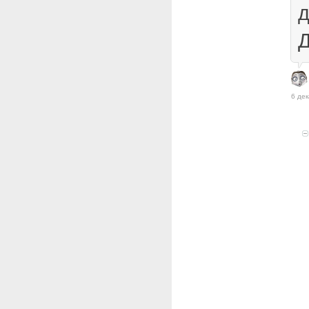
д
Д
6 дек