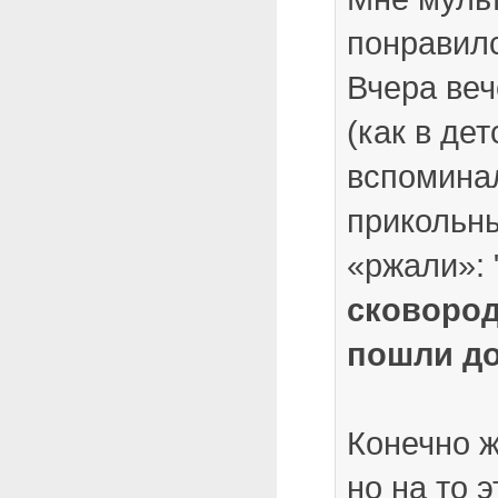
понравил
Вчера ве
(как в де
вспомина
прикольн
«ржали»: 
сковород
пошли до
Конечно ж
но на то 