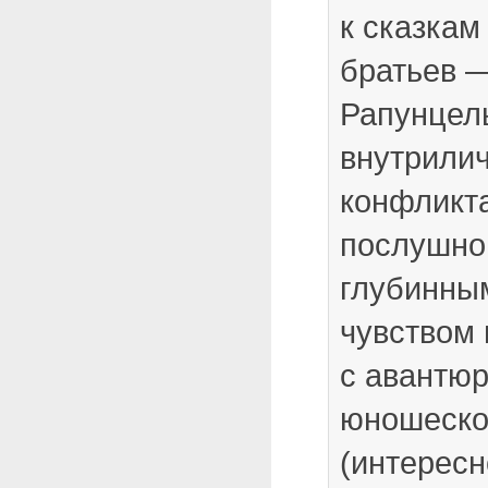
к сказкам
братьев 
Рапунцел
внутрили
конфликт
послушно
глубинны
чувством
с авантю
юношеско
(интересн