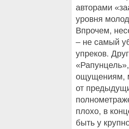
авторами «за
уровня молод
Впрочем, нес
– не самый у
упреков. Друг
«Рапунцель»
ощущениям, 
от предыдущ
полнометраже
плохо, в кон
быть у крупн