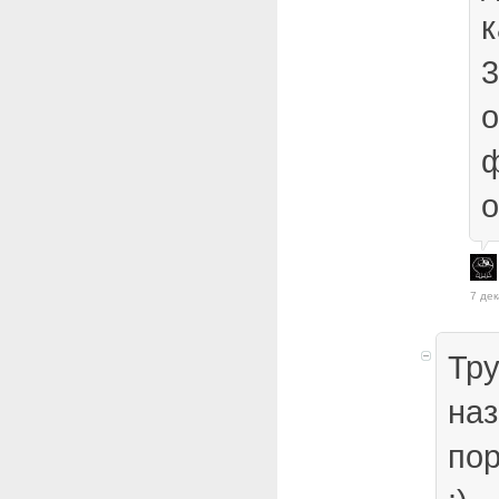
к
3
о
ф
о
7 дек
Тру
наз
пор