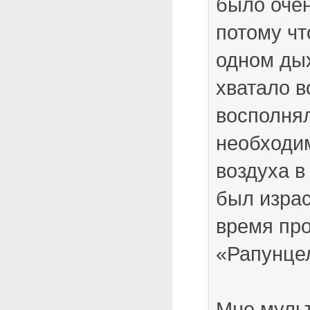
было очен
потому чт
одном дых
хватало в
восполня
необходи
воздуха в
был изра
время пр
«Рапунце
Мне муль