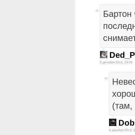
Бартон 
послед
снимает
Ded_P
6 декабря 2010, 23:09
Невес
хоро
(там,
Dob
6 декабря 2010, 