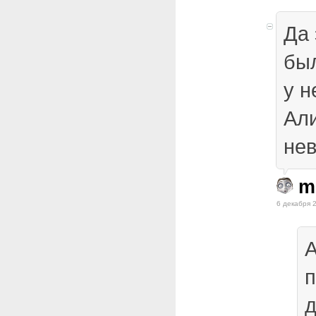
Да 
был
у н
Али
нев
m
6 декабря 
А
п
д