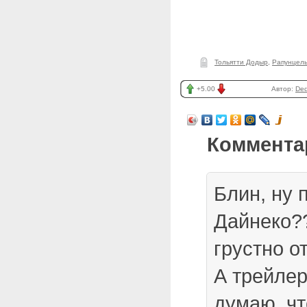
Тольятти Додыр
,
Рапунцел
+5.00
Автор:
Ded
Коммента
Блин, ну 
Дайнеко?
грустно о
А трейлер
думаю, чт