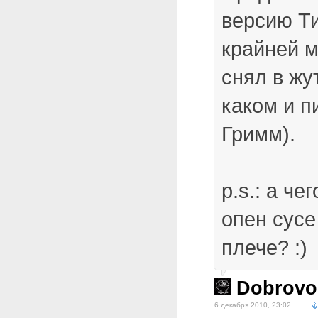
версию Т
крайней м
снял в жу
каком и п
Гримм).
p.s.: а че
опен сусе
плече? :)
Dobrovo
6 декабря 2010, 23:02