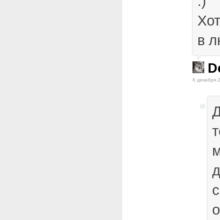
:)
Хо
в л
D
6 декабря 
Д
т
м
д
с
о