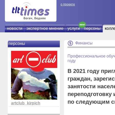
о проекте
новости
экспертное мнение
услуги
персоны
колл
Финансы
персоны
Профессиональное обуч
году
В 2021 году при
граждан, зареги
занятости насел
переподготовку
по следующим с
artclub_kirpich