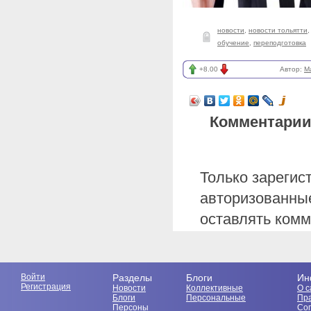
новости
,
новости тольятти
обучение
,
переподготовка
+8.00
Автор:
M
Комментарии
Только зарегис
авторизованные
оставлять комм
Войти
Разделы
Блоги
Ин
Регистрация
Новости
Коллективные
О с
Блоги
Персональные
Пр
Персоны
Со