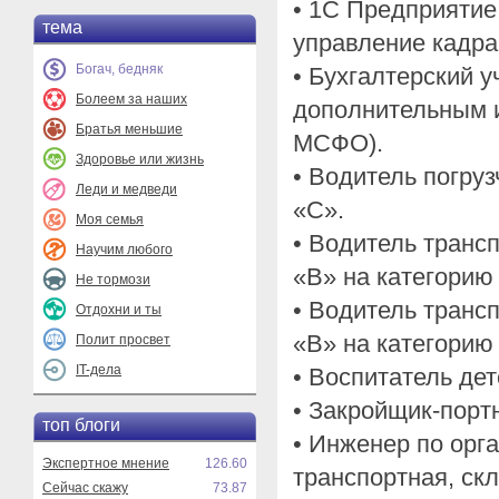
• 1С Предприятие 
тема
управление кадра
Богач, бедняк
• Бухгалтерский уч
Болеем за наших
дополнительным и
Братья меньшие
МСФО).
Здоровье или жизнь
• Водитель погруз
Леди и медведи
«С».
Моя семья
• Водитель трансп
Научим любого
«В» на категорию
Не тормози
• Водитель трансп
Отдохни и ты
«В» на категорию
Полит просвет
IT-дела
• Воспитатель дет
• Закройщик-порт
топ блоги
• Инженер по орг
Экспертное мнение
126.60
транспортная, ск
Сейчас скажу
73.87