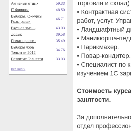
торговля и склад)
Активный отдых
59.33
IT-баранки
48.50
• Контрактная сис
Выборы. Конкурсы.
46.71
работ, услуг. Упр
Розыгрыши.
• Ландшафтный д
Вкусная жизнь
43.03
Додыр
39.58
• Маникюрша-пед
Полит просвет
35.49
• Парикмахер.
Выборы мэра
34.76
Тольятти-2012
• Повар-кондитер.
Развитие Тольятти
33.03
• Специалист по 
Все блоги
изучением 1С зар
Стоимость курса
занятости.
За дополнительн
отдел профессион