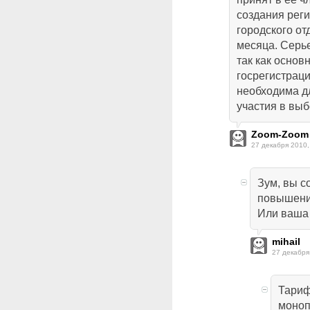
создания реги
городского от
месяца. Серье
так как основ
госрегистраци
необходима д
участия в выб
Zoom-Zoom
27 декабря 2010,
Зум, вы с
повышения
Или ваша
mihail
27 декабря
Тариф
моноп