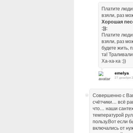
Платите люди,
взяли, раз мож
Хорошая песе
:)):
Платите люди,
взяли, раз мо
будете жить, 
та! Траливали-
Ха-ха-ха :))
emelya
27 декабря 
Совершенно с Вам
счётчики… всё рав
что… наши санте
температурой рул
пользу.Вот если б
включались от ну