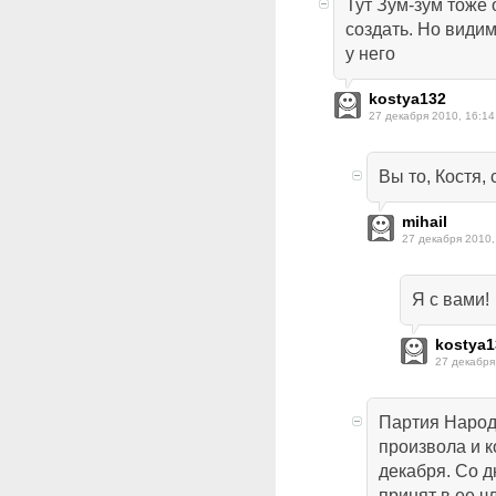
Тут Зум-зум тоже
создать. Но видим
у него
kostya132
27 декабря 2010, 16:14
Вы то, Костя,
mihail
27 декабря 2010,
Я с вами!
kostya1
27 декабря
Партия Народ
произвола и 
декабря. Со д
принят в ее ч