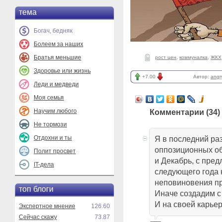
тема
Богач, бедняк
Болеем за наших
Братья меньшие
рост цен
,
коммуналка
,
ЖКХ
Здоровье или жизнь
+7.00
Автор:
angr
Леди и медведи
Моя семья
Научим любого
Комментарии (
34
)
Не тормози
Отдохни и ты
Я в последний ра
оппозиционных об
Полит просвет
и Декабрь, с пре
IT-дела
следующего года 
неповиновения п
топ блоги
Иначе создадим с
И на своей карьер
Экспертное мнение
126.60
Сейчас скажу
73.87