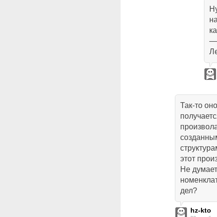
Ну
н
ка
—
Ле
Так-то он
получаетс
произвола
созданны
структура
этот прои
Не думает
номенклат
дел?
hz-kto