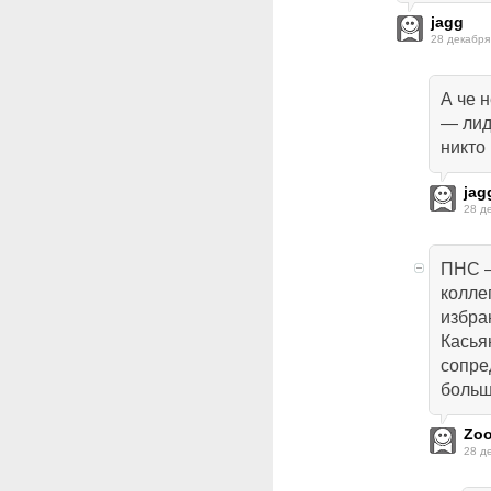
jagg
28 декабря
А че 
— лид
никто 
jag
28 д
ПНС —
колле
избра
Касья
сопре
больш
Zo
28 д