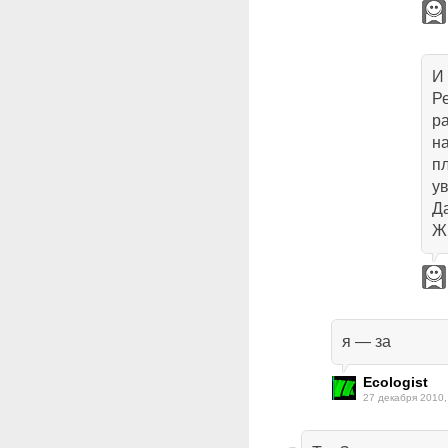
И 
Ре
ра
н
пл
у
Д
Ж
я — за
Ecologist
27 декабря 2010,