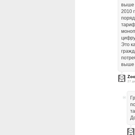
выше 
2010 
поряд
тариф
моноп
цифру
Это ка
гражд
потре
выше 
Zo
27 д
Г
п
т
Д