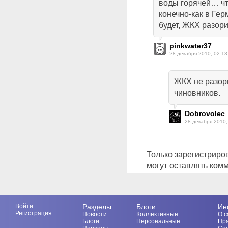
воды горячей… чт
конечно-как в Гер
будет, ЖКХ разори
pinkwater37
28 декабря 2010, 02:13
ЖКХ не разор
чиновников.
Dobrovolec
28 декабря 2010,
Только зарегистриро
могут оставлять ком
Войти
Разделы
Блоги
Ин
Регистрация
Новости
Коллективные
О с
Блоги
Персональные
Пр