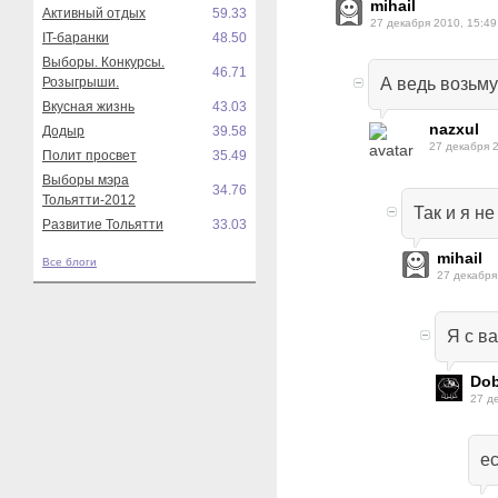
mihail
Активный отдых
59.33
27 декабря 2010, 15:49
IT-баранки
48.50
Выборы. Конкурсы.
46.71
Розыгрыши.
А ведь возьму
Вкусная жизнь
43.03
nazxul
Додыр
39.58
27 декабря 
Полит просвет
35.49
Выборы мэра
34.76
Тольятти-2012
Так и я не
Развитие Тольятти
33.03
mihail
Все блоги
27 декабря
Я с ва
Dob
27 д
ес