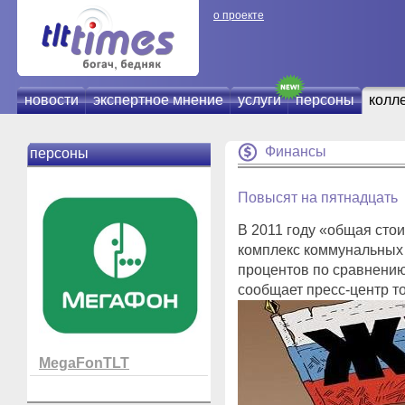
о проекте
новости
экспертное мнение
услуги
персоны
колл
Финансы
персоны
Повысят на пятнадцать
В 2011 году «общая сто
комплекс коммунальных у
процентов по сравнению 
сообщает пресс-центр т
MegaFonTLT