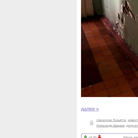
далее »
спасатели Тольятти
,
новост
Александр Шарков
,
депутат
+4.00
Автор:
mo