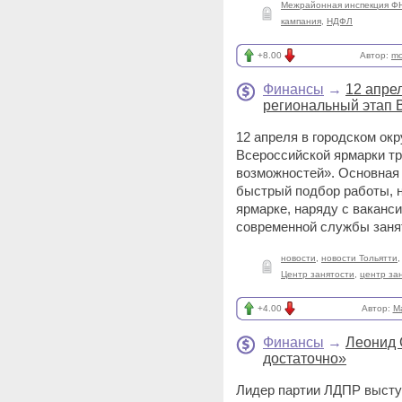
Межрайонная инспекция Ф
кампания
,
НДФЛ
+8.00
Автор:
mo
Финансы
→
12 апре
региональный этап 
12 апреля в городском окр
Всероссийской ярмарки т
возможностей». Основная 
быстрый подбор работы, н
ярмарке, наряду с ваканс
современной службы заня
новости
,
новости Тольятти
Центр занятости
,
центр за
+4.00
Автор:
M
Финансы
→
Леонид 
достаточно»
Лидер партии ЛДПР высту