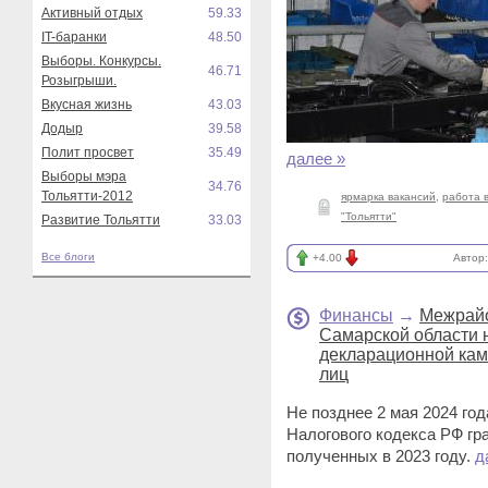
Активный отдых
59.33
IT-баранки
48.50
Выборы. Конкурсы.
46.71
Розыгрыши.
Вкусная жизнь
43.03
Додыр
39.58
Полит просвет
35.49
далее »
Выборы мэра
34.76
Тольятти-2012
ярмарка вакансий
,
работа в
"Тольятти"
Развитие Тольятти
33.03
Все блоги
+4.00
Автор
Финансы
→
Межрайо
Самарской области 
декларационной кам
лиц
Не позднее 2 мая 2024 год
Налогового кодекса РФ гр
полученных в 2023 году.
д