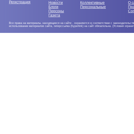
Регистрация
Новости
Коллективные
О с
Блоги
Персональные
Пр
Персоны
Со
Газета
Все права на материалы, находящиеся на сайте , охраняются в соответствии с законодательст
использовании материалов сайта, гиперссылка (hyperlink) на сайт обязательна. (Условия огран