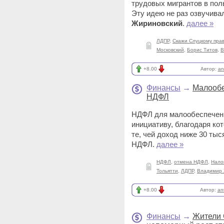
трудовых мигрантов в пол
Эту идею не раз озвучива
Жириновский
.
далее »
ЛДПР
,
Скажи Слуцкому пра
Московский
,
Борис Титов
,
В
+8.00
Автор:
an
Финансы
→
Малообе
НДФЛ
НДФЛ для малообеспеченн
инициативу, благодаря ко
те, чей доход ниже 30 ты
НДФЛ.
далее »
НДФЛ
,
отмена НДФЛ
,
Нало
Тольятти
,
ЛДПР
,
Владимир 
+8.00
Автор:
an
Финансы
→
Жители 