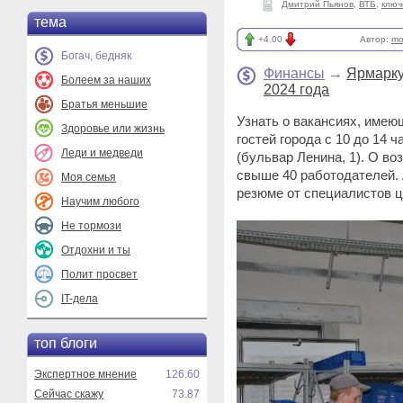
Дмитрий Пьянов
,
ВТБ
,
ключ
тема
+4.00
Автор:
mo
Богач, бедняк
Финансы
→
Ярмарку
Болеем за наших
2024 года
Братья меньшие
Узнать о вакансиях, имею
Здоровье или жизнь
гостей города с 10 до 14 
Леди и медведи
(бульвар Ленина, 1). О в
свыше 40 работодателей.
Моя семья
резюме от специалистов ц
Научим любого
Не тормози
Отдохни и ты
Полит просвет
IT-дела
топ блоги
Экспертное мнение
126.60
Сейчас скажу
73.87