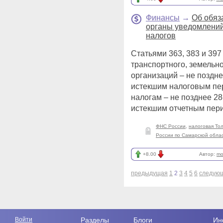
Финансы
→
Об обяз
органы уведомлени
налогов
Статьями 363, 383 и 39
транспортного, земельн
организаций – не поздн
истекшим налоговым пе
налогам – не позднее 28
истекшим отчетным пер
ФНС России
,
налоговая То
России по Самарской обла
+8.00
Автор:
mo
предыдущая
1
2
3
4
5
6
следую
Войти
Разделы
Блоги
Ин