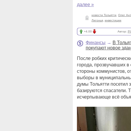
далее »
новости Тольятти
,
Олег Ан
Лигонья
,
инвестиции
+4.00
Автор:
PI
Финансы
→
В Толья
покупают новое зда
После робких критическ
города, прозвучавших в
стороны коммунистов, о
выборы в муниципальный
думы Тольятти посетил 
базируются спасатели. Т
исчерпывающе всё объя