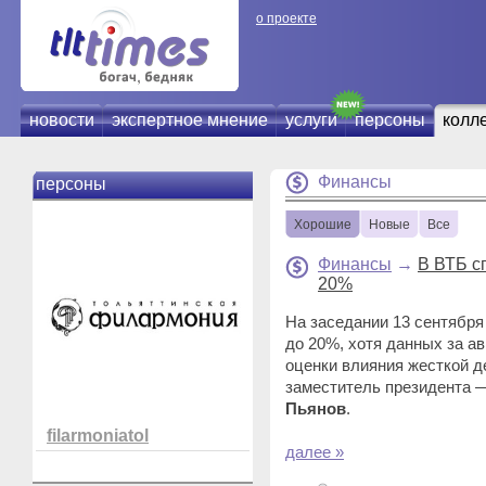
о проекте
новости
экспертное мнение
услуги
персоны
колл
Финансы
персоны
Хорошие
Новые
Все
Финансы
→
В ВТБ с
20%
На заседании 13 сентября 
до 20%, хотя данных за а
оценки влияния жесткой д
заместитель президента 
Пьянов
.
filarmoniatol
далее »