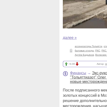
далее »
ассенизаторы Тольятти
,
от
бытовые отходы
,
РКС
,
РКС 
Артём Бадьянов
,
Волжские
+4.00
Автор:
m
Финансы
→
Экс-рук
"Тольяттиазот" Олег
новые месторожден
После подписанного ме
золотых концессий в Мо
решение дополнительно 
месторождения, насыще