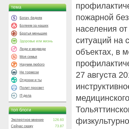
профилактич
тема
пожарной без
Богач, бедняк
Болеем за наших
населения от
Братья меньшие
ситуаций на 
Здоровье или жизнь
Леди и медведи
объектах, в 
Моя семья
профилактиче
Научим любого
27 августа 20
Не тормози
Отдохни и ты
инструктивно
Полит просвет
медицинского
IT-дела
Тольяттинско
топ блоги
физкультурно
Экспертное мнение
126.60
Сейчас скажу
73.87