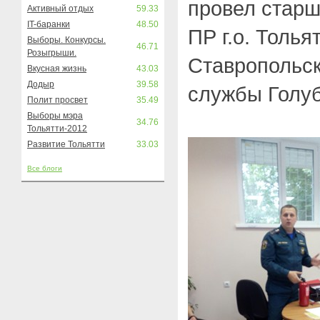
провел старш
Активный отдых
59.33
IT-баранки
48.50
ПР г.о. Толья
Выборы. Конкурсы.
46.71
Розыгрыши.
Ставропольск
Вкусная жизнь
43.03
Додыр
39.58
службы Голу
Полит просвет
35.49
Выборы мэра
34.76
Тольятти-2012
Развитие Тольятти
33.03
Все блоги