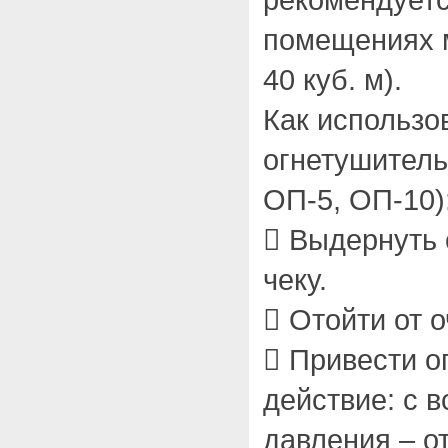
помещениях 
40 куб. м).
Как использо
огнетушитель
ОП-5, ОП-10)
 Выдернуть
чеку.
 Отойти от о
 Привести о
действие: с 
давления – о