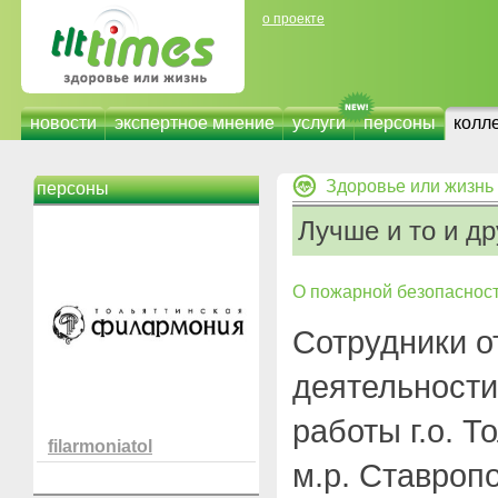
о проекте
новости
экспертное мнение
услуги
персоны
колл
Здоровье или жизнь
персоны
Лучше и то и др
О пожарной безопаснос
Сотрудники о
деятельности
работы г.о. Т
filarmoniatol
м.р. Ставроп