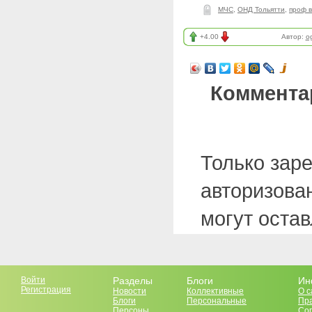
МЧС
,
ОНД Тольятти
,
проф в
+4.00
Автор:
og
Коммента
Только зар
авторизова
могут оста
Войти
Разделы
Блоги
Ин
Регистрация
Новости
Коллективные
О с
Блоги
Персональные
Пр
Персоны
Со