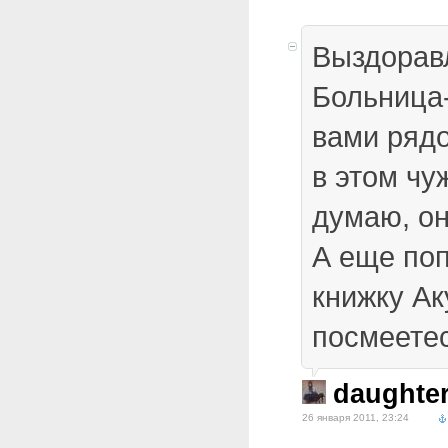
Выздоравл
Больница-
вами ряд
в этом чу
думаю, он
А еще поп
книжку Ак
посмеетес
daughte
26 января 2011, 23:24