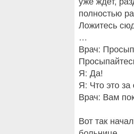
уже ждет, раз
полностью р
Ложитесь сю
…
Врач: Просы
Просыпайтес
Я: Да!
Я: Что это за
Врач: Вам по
Вот так нача
больнице.