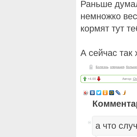
Раньше думал
немножко вес
кормят тут т
А сейчас так
Болезнь
,
операция
,
больни
+4.00
Автор:
Ch
Коммента
а что слу