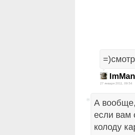
=)смотр
ImMan
27 января 2011, 09:54
А вообще
если вам 
колоду ка