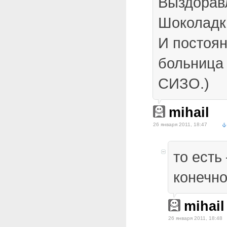
Выздорав
Шоколадк
И постоян
больница 
СИЗО.)
mihail
26 января 2011, 18:47
то есть
конечно
mihail
26 января 2011, 18:48