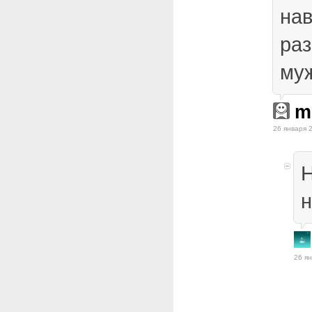
нав
ра
му
m
26 января 
Н
н
26 ян