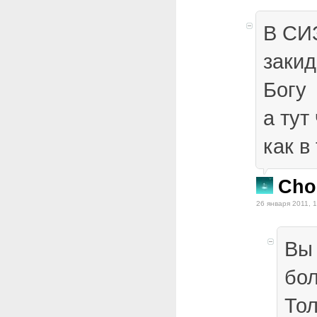
В СИ
закид
Богу
а тут
как в
Cho
26 января 2011, 
Вы 
бол
Тол