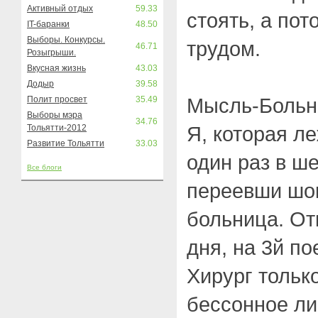
Активный отдых
59.33
стоять, а пот
IT-баранки
48.50
Выборы. Конкурсы.
трудом.
46.71
Розыгрыши.
Вкусная жизнь
43.03
Додыр
39.58
Мысль-Больн
Полит просвет
35.49
Выборы мэра
34.76
Я, которая л
Тольятти-2012
Развитие Тольятти
33.03
один раз в ш
Все блоги
переевши шок
больница. От
дня, на 3й п
Хирург тольк
бессонное ли