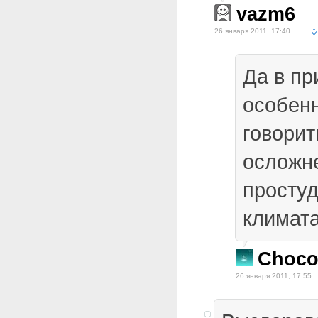
vazm6
26 января 2011, 17:40
Да в пр
особенн
говорит
осложн
просту
климата
Choco
26 января 2011, 17:55