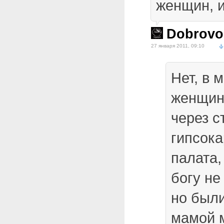
женщин, и
Dobrovo
27 января 2011, 09:10
Нет, в 
женщин
через с
гипсок
палата,
богу не
но были
мамой м