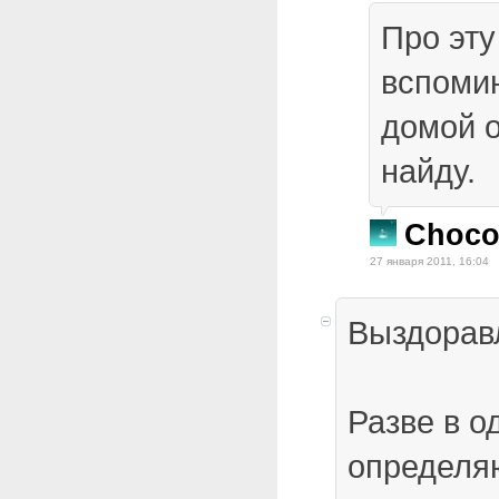
Про эту
вспоми
домой 
найду.
Choco
27 января 2011, 16:04
Выздорав
Разве в о
определяю