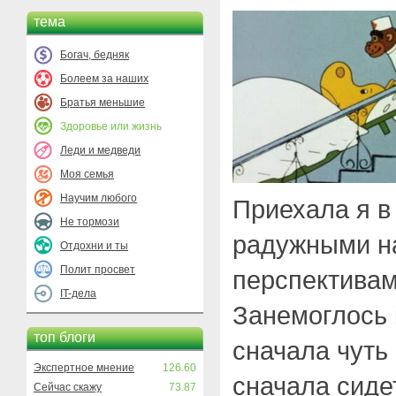
тема
Богач, бедняк
Болеем за наших
Братья меньшие
Здоровье или жизнь
Леди и медведи
Моя семья
Научим любого
Приехала я в 
Не тормози
радужными н
Отдохни и ты
Полит просвет
перспективам
IT-дела
Занемоглось 
топ блоги
сначала чуть 
Экспертное мнение
126.60
сначала сиде
Сейчас скажу
73.87