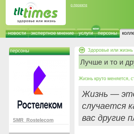
о проекте
новости
экспертное мнение
услуги
персоны
колл
Здоровье или жизнь
персоны
Лучше и то и др
Жизнь круто меняется, ст
Жизнь — это
случается ка
вас другие 
SMR_Rostelecom