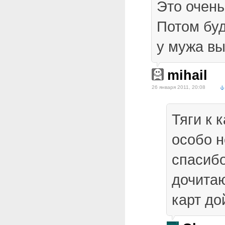
Это очень
Потом буд
у мужа вы
mihail
26 января 2011, 20:08
Тяги к 
особо н
спасибо
дочитаю
карт до