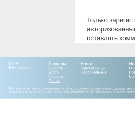
Только зарегис
авторизованные
оставлять комм
Войти
Разделы
Блоги
Ин
Регистрация
Новости
Коллективные
О с
Блоги
Персональные
Пр
Персоны
Со
Газета
Все права на материалы, находящиеся на сайте , охраняются в соответствии с законодательст
использовании материалов сайта, гиперссылка (hyperlink) на сайт обязательна. (Условия огран