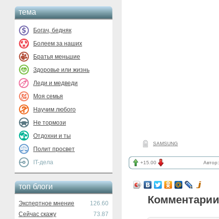
тема
Богач, бедняк
Болеем за наших
Братья меньшие
Здоровье или жизнь
Леди и медведи
Моя семья
Научим любого
Не тормози
Отдохни и ты
SAMSUNG
Полит просвет
IT-дела
+15.00
Автор
топ блоги
Комментарии
Экспертное мнение
126.60
Сейчас скажу
73.87