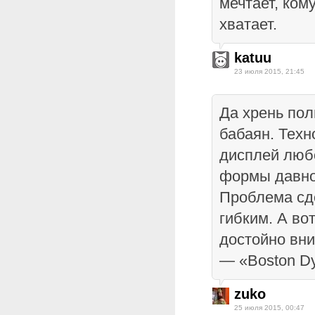
мечтает, кому
хватает.
katuu
23 июля 2015, 21:45
Да хрень пол
бабаян. Техн
дисплей люб
формы давно
Проблема сд
гибким. А во
достойно вни
— «Boston D
zuko
25 июля 2015, 00:47