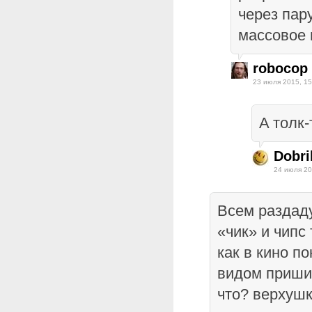
через пар
массовое 
robocop
23 июля 2015, 15
A толк-
Dobri
24 июля 20
Всем раздаду
«чик» и чипс
как в кино п
видом пришиб
что? верхушк