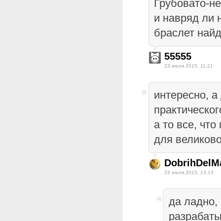
Грубовато-не
и навряд ли 
браслет найд
55555
23 июля 2015, 11:21
интересно, а
практическог
а то все, чт
для великово
DobrihDelM
23 июля 2015, 13:13
да ладно, 
разрабаты