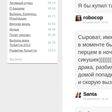
Активный отдых
59.33
Я бы купил т
IT-баранки
48.50
Выборы. Конкурсы.
46.71
robocop
Розыгрыши.
23 июля 2015, 11:03
Вкусная жизнь
43.03
Додыр
39.58
Полит просвет
35.49
Сыроват, имх
Выборы мэра
34.76
в моменте б
Тольятти-2012
Развитие Тольятти
33.03
перцем в ноч
сикушек))))))
Все блоги
драка, разби
домой попад
и скорую выз
Santa
23 июля 2015, 11:18