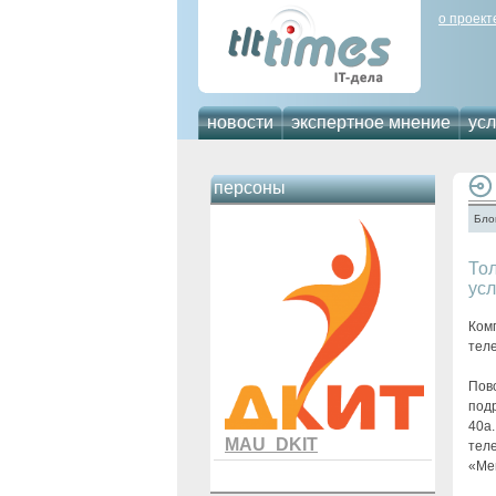
о проект
новости
экспертное мнение
усл
персоны
Бло
Тол
ус
Ком
теле
Пово
под
40а
MAU_DKIT
тел
«Ме