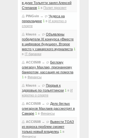
в думе Тольятти занял Алексей
Степанов
1
в
Полит просвет
PINGvin
→
Чудеса на
перекладине
1
в
И коротко о
спорте
klauss
→
Объявлены
победители XI конкурса «Вместе
в цифровое будущее». Второе
место у самарского журналиста
1
в
IT-баранки
ACC0508
→
Беглому
олигарху Махлаю, признанному
банкротом, кассация не помогла
1
в
Финансы
klauss
→
Прорыв к
здоровью по-тольяттински
1
в
И
коротко о спорте
ACC0508
→
Дело беглых
олигархов Махлаев рассмотрят в
Самаре
1
в
Финансы
ACC0508
→
Вывести ТОАЗ
из вороха проблем сможет
только новый владелец
1
в
Финансы