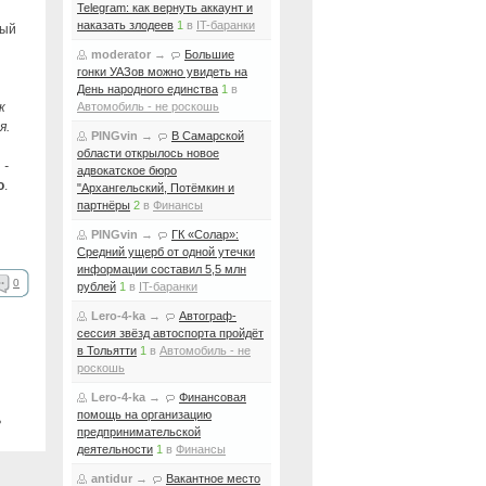
Telegram: как вернуть аккаунт и
наказать злодеев
1
в
IT-баранки
ный
moderator
→
Большие
гонки УАЗов можно увидеть на
День народного единства
1
в
к
Автомобиль - не роскошь
я.
PINGvin
→
В Самарской
области открылось новое
 -
адвокатское бюро
о
.
"Архангельский, Потёмкин и
партнёры
2
в
Финансы
PINGvin
→
ГК «Солар»:
Средний ущерб от одной утечки
информации составил 5,5 млн
0
рублей
1
в
IT-баранки
Lero-4-ka
→
Автограф-
сессия звёзд автоспорта пройдёт
в Тольятти
1
в
Автомобиль - не
роскошь
Lero-4-ka
→
Финансовая
помощь на организацию
ь
предпринимательской
деятельности
1
в
Финансы
antidur
→
Вакантное место