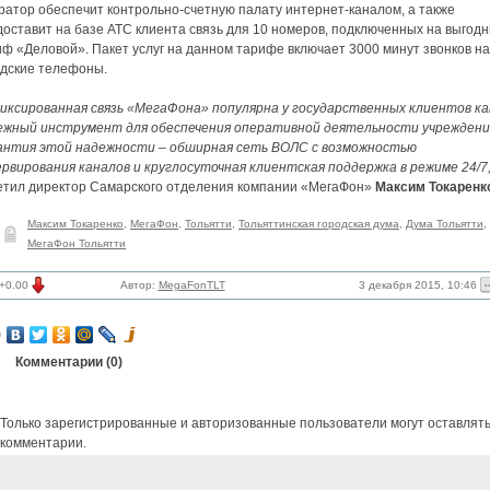
ратор обеспечит контрольно-счетную палату интернет-каналом, а также
доставит на базе АТС клиента связь для 10 номеров, подключенных на выгод
ф «Деловой». Пакет услуг на данном тарифе включает 3000 минут звонков на
одские телефоны.
иксированная связь «МегаФона» популярна у государственных клиентов ка
ежный инструмент для обеспечения оперативной деятельности учреждени
антия этой надежности – обширная сеть ВОЛС с возможностью
рвирования каналов и круглосуточная клиентская поддержка в режиме 24/7,
етил директор Самарского отделения компании «МегаФон»
Максим Токаренк
Максим Токаренко
,
МегаФон
,
Тольятти
,
Тольяттинская городская дума
,
Дума Тольятти
,
МегаФон Тольятти
3 декабря 2015, 10:46
+0.00
Автор:
MegaFonTLT
Комментарии (
0
)
Только зарегистрированные и авторизованные пользователи могут оставлят
комментарии.