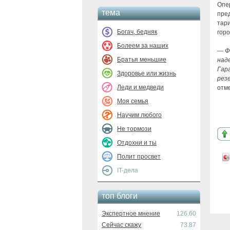
Опе
тема
пре
тари
Богач, бедняк
гор
Болеем за наших
— Ф
Братья меньшие
над
Гар
Здоровье или жизнь
резе
Леди и медведи
отм
Моя семья
Научим любого
Не тормози
Отдохни и ты
Полит просвет
IT-дела
топ блоги
Экспертное мнение
126.60
Сейчас скажу
73.87