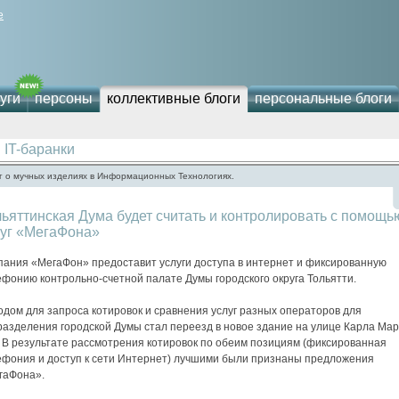
е
уги
персоны
коллективные блоги
персональные блоги
IT-баранки
г о мучных изделиях в Информационных Технологиях.
ьяттинская Дума будет считать и контролировать с помощь
луг «МегаФона»
пания «МегаФон» предоставит услуги доступа в интернет и фиксированную
фонию контрольно-счетной палате Думы городского округа Тольятти.
дом для запроса котировок и сравнения услуг разных операторов для
разделения городской Думы стал переезд в новое здание на улице Карла Мар
. В результате рассмотрения котировок по обеим позициям (фиксированная
ефония и доступ к сети Интернет) лучшими были признаны предложения
гаФона».