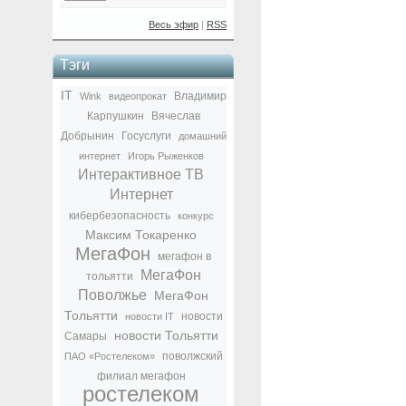
Весь эфир
|
RSS
Тэги
IT
Владимир
Wink
видеопрокат
Карпушкин
Вячеслав
Добрынин
Госуслуги
домашний
интернет
Игорь Рыженков
Интерактивное ТВ
Интернет
кибербезопасность
конкурс
Максим Токаренко
МегаФон
мегафон в
МегаФон
тольятти
Поволжье
МегаФон
Тольятти
новости
новости IT
новости Тольятти
Самары
поволжский
ПАО «Ростелеком»
филиал мегафон
ростелеком