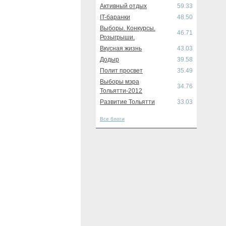
Активный отдых
59.33
IT-баранки
48.50
Выборы. Конкурсы.
46.71
Розыгрыши.
Вкусная жизнь
43.03
Додыр
39.58
Полит просвет
35.49
Выборы мэра
34.76
Тольятти-2012
Развитие Тольятти
33.03
Все блоги