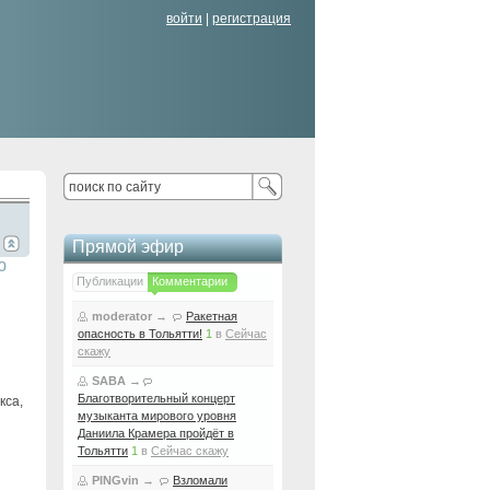
войти
|
регистрация
Прямой эфир
ю
Публикации
Комментарии
moderator
→
Ракетная
опасность в Тольятти!
1
в
Сейчас
скажу
SABA
→
Благотворительный концерт
кса,
музыканта мирового уровня
Даниила Крамера пройдёт в
Тольятти
1
в
Сейчас скажу
PINGvin
→
Взломали