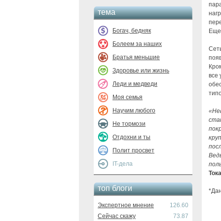
пар
тема
нагр
пер
Богач, бедняк
Еще
Болеем за наших
Сет
Братья меньшие
появ
Кром
Здоровье или жизнь
все 
Леди и медведи
обе
типо
Моя семья
Научим любого
«Не
ста
Не тормози
пок
Отдохни и ты
кру
посл
Полит просвет
Вед
IT-дела
пол
Ток
топ блоги
*Дан
Экспертное мнение
126.60
Сейчас скажу
73.87