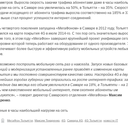
аметров. Выросла скорость закачки трафика абонентами даже в часы наибол
узки на сеть: в Самаре она увеличилась на 50%, в Тольятти – на 35%. Скорос
едачи исходящего от абонента трафика выросла соответственно на 185% и 3
 выше стал процент успешности интернет-соединений.
ь четвертого поколения запущена «МегаФоном» в Самаре в 2012 году, Тольят
ился на карте покрытия 4G в июле 2014-го. С тех пор сеть значительно вырос
е того, в этом году «МегаФон» завершил крупнейший проект унификации сет
уровни которой теперь работают на оборудовании от одного производителя.
спечивает более быструю и эффективную работу мобильных устройств любы
в.
возможно построить мобильную сеть раз и навсегда. Запуск новых базовых
нций и модернизация установленных ранее приводят к изменению карты
рытия и мы постоянно совершенствуем качество связи. Настройка 4G в дву
пнейших городах губернии уже отразились на росте интернет-трафика: за
едние два месяца его объем увеличился в Самаре на 18%, в Тольятти – на 
ь чем качественнее мобильный интернет, тем охотнее абоненты им
ьзуются»,
– говорит директор Самарского отделения «МегаФона»
Максим
аренко
.
ные в часы наибольшей нагрузки на сеть
МегаФон Тольятти
,
Максим Токаренко
,
4G
,
Самара 4G
,
4G Тольятти
,
новости IT