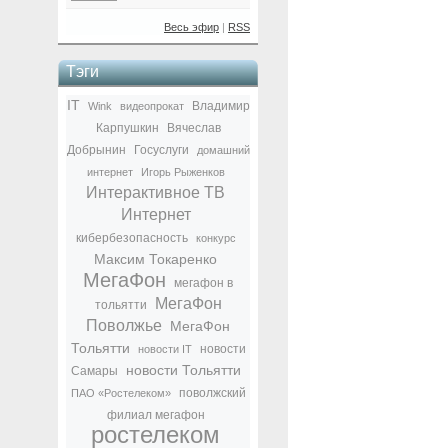
Весь эфир
|
RSS
Тэги
IT
Владимир
Wink
видеопрокат
Карпушкин
Вячеслав
Добрынин
Госуслуги
домашний
интернет
Игорь Рыженков
Интерактивное ТВ
Интернет
кибербезопасность
конкурс
Максим Токаренко
МегаФон
мегафон в
МегаФон
тольятти
Поволжье
МегаФон
Тольятти
новости
новости IT
новости Тольятти
Самары
поволжский
ПАО «Ростелеком»
филиал мегафон
ростелеком