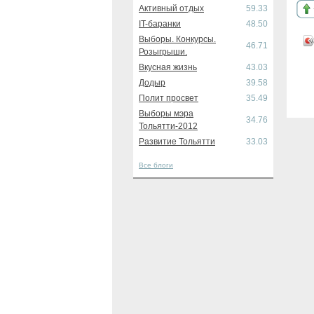
Активный отдых
59.33
IT-баранки
48.50
Выборы. Конкурсы.
46.71
Розыгрыши.
Вкусная жизнь
43.03
Додыр
39.58
Полит просвет
35.49
Выборы мэра
34.76
Тольятти-2012
Развитие Тольятти
33.03
Все блоги