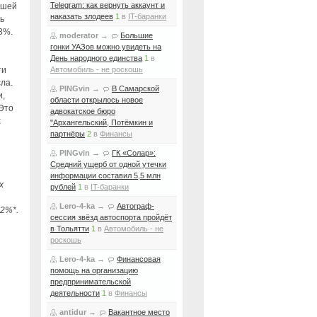
Telegram: как вернуть аккаунт и
ьшей
наказать злодеев
1
в
IT-баранки
ть
3%.
moderator
→
Большие
гонки УАЗов можно увидеть на
День народного единства
1
в
ти
Автомобиль - не роскошь
ла.
PINGvin
→
В Самарской
и,
области открылось новое
 Это
адвокатское бюро
х
"Архангельский, Потёмкин и
партнёры
2
в
Финансы
PINGvin
→
ГК «Солар»:
Средний ущерб от одной утечки
информации составил 5,5 млн
х
рублей
1
в
IT-баранки
Lero-4-ka
→
Автограф-
12%*.
сессия звёзд автоспорта пройдёт
в Тольятти
1
в
Автомобиль - не
роскошь
Lero-4-ka
→
Финансовая
помощь на организацию
предпринимательской
деятельности
1
в
Финансы
antidur
→
Вакантное место