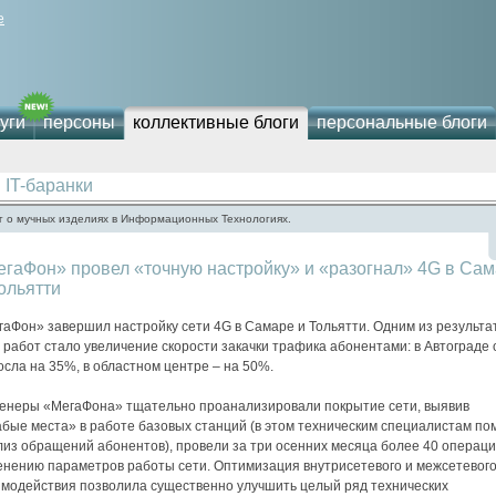
е
уги
персоны
коллективные блоги
персональные блоги
IT-баранки
г о мучных изделиях в Информационных Технологиях.
гаФон» провел «точную настройку» и «разогнал» 4G в Са
ольятти
гаФон» завершил настройку сети 4G в Самаре и Тольятти. Одним из результа
 работ стало увеличение скорости закачки трафика абонентами: в Автограде 
сла на 35%, в областном центре – на 50%.
енеры «МегаФона» тщательно проанализировали покрытие сети, выявив
бые места» в работе базовых станций (в этом техническим специалистам по
лиз обращений абонентов), провели за три осенних месяца более 40 операци
енению параметров работы сети. Оптимизация внутрисетевого и межсетевог
имодействия позволила существенно улучшить целый ряд технических