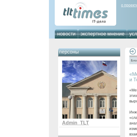
о проект
новости
экспертное мнение
усл
персоны
Бло
«Ме
и Т
«Ме
этих
выро
Инж
«сла
Admin_TLT
ана
изм
вза