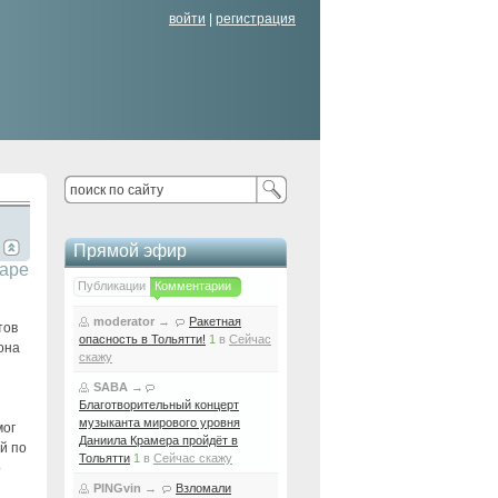
войти
|
регистрация
Прямой эфир
маре
Публикации
Комментарии
moderator
→
Ракетная
тов
опасность в Тольятти!
1
в
Сейчас
она
скажу
SABA
→
Благотворительный концерт
музыканта мирового уровня
мог
Даниила Крамера пройдёт в
й по
Тольятти
1
в
Сейчас скажу
о
PINGvin
→
Взломали