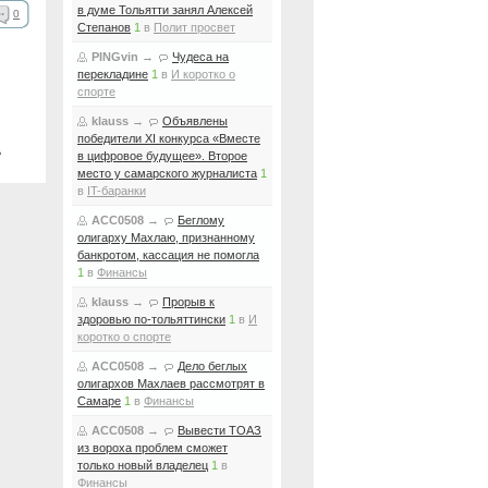
в думе Тольятти занял Алексей
0
Степанов
1
в
Полит просвет
PINGvin
→
Чудеса на
перекладине
1
в
И коротко о
спорте
klauss
→
Объявлены
победители XI конкурса «Вместе
ь
в цифровое будущее». Второе
место у самарского журналиста
1
в
IT-баранки
ACC0508
→
Беглому
олигарху Махлаю, признанному
банкротом, кассация не помогла
1
в
Финансы
klauss
→
Прорыв к
здоровью по-тольяттински
1
в
И
коротко о спорте
ACC0508
→
Дело беглых
олигархов Махлаев рассмотрят в
Самаре
1
в
Финансы
ACC0508
→
Вывести ТОАЗ
из вороха проблем сможет
только новый владелец
1
в
Финансы