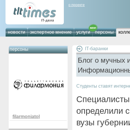
о проекте
новости
экспертное мнение
услуги
персоны
колл
IT-баранки
персоны
Блог о мучных 
Информационны
Студенты ставят интерн
Специалисты
определили 
filarmoniatol
вузы губерни