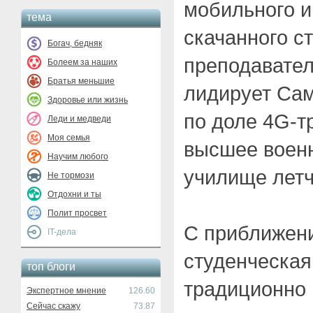
мобильного и
тема
скачанного с
Богач, бедняк
преподавател
Болеем за наших
Братья меньшие
лидирует Сам
Здоровье или жизнь
по доле 4G-т
Леди и медведи
Моя семья
высшее воен
Научим любого
училище летч
Не тормози
Отдохни и ты
Полит просвет
С приближен
IT-дела
студенческая
топ блоги
традиционно 
Экспертное мнение
126.60
Сейчас скажу
73.87