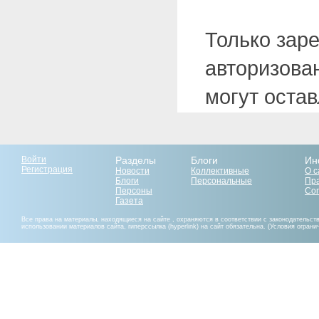
Только зар
авторизова
могут оста
Войти
Разделы
Блоги
Ин
Регистрация
Новости
Коллективные
О с
Блоги
Персональные
Пр
Персоны
Со
Газета
Все права на материалы, находящиеся на сайте , охраняются в соответствии с законодательст
использовании материалов сайта, гиперссылка (hyperlink) на сайт обязательна. (Условия огран