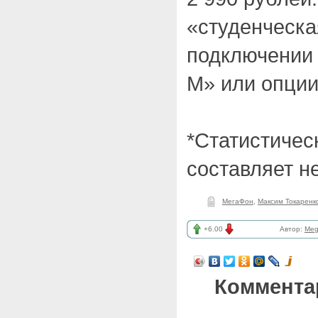
«студенческа
подключении
М» или опции
*Статистичес
составляет н
МегаФон
,
Максим Токаренк
+6.00
Автор:
Meg
Коммента