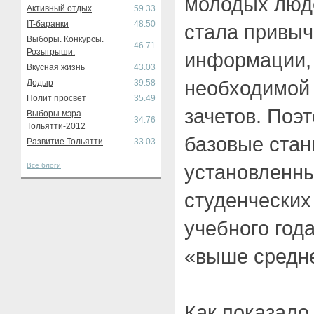
молодых люд
Активный отдых
59.33
IT-баранки
48.50
стала привы
Выборы. Конкурсы.
46.71
Розыгрыши.
информации, 
Вкусная жизнь
43.03
необходимой 
Додыр
39.58
Полит просвет
35.49
зачетов. Поэт
Выборы мэра
34.76
Тольятти-2012
базовые стан
Развитие Тольятти
33.03
установленны
Все блоги
студенческих
учебного год
«выше средне
Как показало