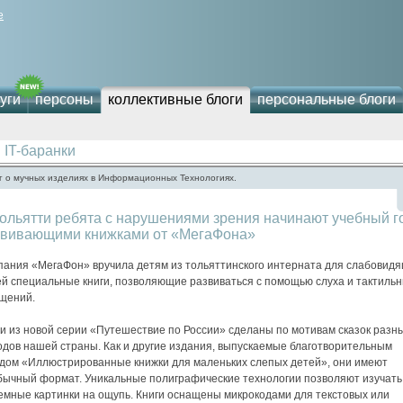
е
уги
персоны
коллективные блоги
персональные блоги
IT-баранки
г о мучных изделиях в Информационных Технологиях.
ольятти ребята с нарушениями зрения начинают учебный г
звивающими книжками от «МегаФона»
пания «МегаФон» вручила детям из тольяттинского интерната для слабовид
ей специальные книги, позволяющие развиваться с помощью слуха и тактиль
щений.
ги из новой серии «Путешествие по России» сделаны по мотивам сказок разн
одов нашей страны. Как и другие издания, выпускаемые благотворительным
дом «Иллюстрированные книжки для маленьких слепых детей», они имеют
бычный формат. Уникальные полиграфические технологии позволяют изучать
емные картинки на ощупь. Книги оснащены микрокодами для текстовых или