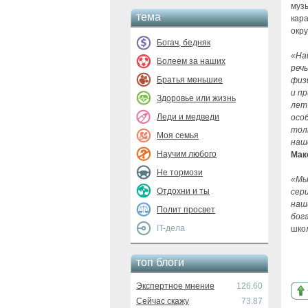
муз
тема
кар
окр
Богач, бедняк
«На
Болеем за наших
реч
Братья меньшие
физ
и п
Здоровье или жизнь
лет
Леди и медведи
осо
тол
Моя семья
наш
Научим любого
Мак
Не тормози
«Мы
Отдохни и ты
сер
наш
Полит просвет
бог
IT-дела
школ
топ блоги
Экспертное мнение
126.60
Сейчас скажу
73.87