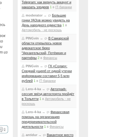
Telegram: как вернуть аккаунт и
о
наказать злодеев
1
в
IT-баранки
б
moderator
→
Большие
гонки УАЗов можно увидеть на
есь
День народного единства
1
в
Автомобиль - не роскошь
зок
PINGvin
→
В Самарской
ко
области открылось новое
ти
адвокатское бюро
т из
"Архангельский, Потёмкин и
партнёры
2
в
Финансы
PINGvin
→
ГК «Солар»:
Средний ущерб от одной утечки
информации составил 5,5 млн
рублей
1
в
IT-баранки
Lero-4-ka
→
Автограф-
сессия звёзд автоспорта пройдёт
в Тольятти
1
в
Автомобиль - не
роскошь
Lero-4-ka
→
Финансовая
помощь на организацию
предпринимательской
деятельности
1
в
Финансы
0
antidur
→
Вакантное место