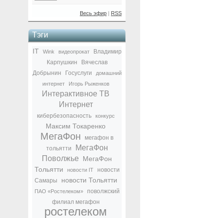
Весь эфир
|
RSS
Тэги
IT
Владимир
Wink
видеопрокат
Карпушкин
Вячеслав
Добрынин
Госуслуги
домашний
интернет
Игорь Рыженков
Интерактивное ТВ
Интернет
кибербезопасность
конкурс
Максим Токаренко
МегаФон
мегафон в
МегаФон
тольятти
Поволжье
МегаФон
Тольятти
новости
новости IT
новости Тольятти
Самары
поволжский
ПАО «Ростелеком»
филиал мегафон
ростелеком