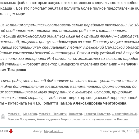
ыкальных файлов, которые запускаются с помощью специального «волшебног
андаша». Все это помогает ребятам получить более полное представление о
ужающем мире.
ша компания стремится использовать самые передовые технологии. Но зд
ь об особенных технологиях: они помогают ребятам с ограниченными
ическими возможностями общаться даже не с другими людьми – с миром ска
риключений, получать ценную информацию из книг. Поэтому мы уже несколь
 дарим воспитанникам специальных учебных учреждений Самарской облас
бенные комплекты детской литературы. В этом году учебный год для ребя
ьяттинского интерната № 4 начнется со знакомства со сказками народов
ей страны»,
– говорит директор Самарского отделения компании «МегаФон»
сим Токаренко
.
 очень рады, что в нашей библиотеке появится такая уникальная книжная
ия. Это дополнительная возможность в занимательной форме донести до
их воспитанников важную информацию о культуре, истории, природных
атствах нашей страны,
— добавляет директор специальной коррекционной
ы – интерната № 4 г.о. Тольятти Тамара
Александровна Чертогонова
.
МегаФон
,
MegaFon
,
МегаФон Тольятти
,
Тольятти
,
новости Тольятти
,
1 сентября 2016
,
Максим Токаренко
,
Александровна Чертогонова
,
книги
,
путешествие по России
1 сентября 2016, 15:37
+4.00
Автор:
MegaFonTLT