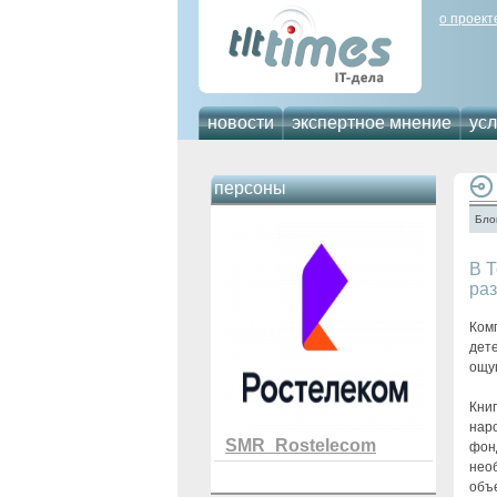
о проект
новости
экспертное мнение
усл
персоны
Бло
В Т
ра
Ком
дет
ощу
Кни
нар
SMR_Rostelecom
фон
нео
объ