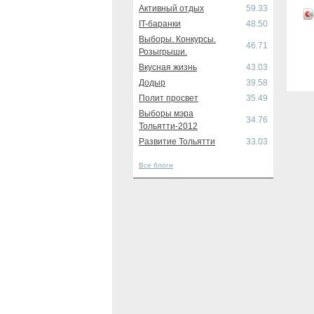
Активный отдых
59.33
IT-баранки
48.50
Выборы. Конкурсы.
46.71
Розыгрыши.
Вкусная жизнь
43.03
Додыр
39.58
Полит просвет
35.49
Выборы мэра
34.76
Тольятти-2012
Развитие Тольятти
33.03
Все блоги