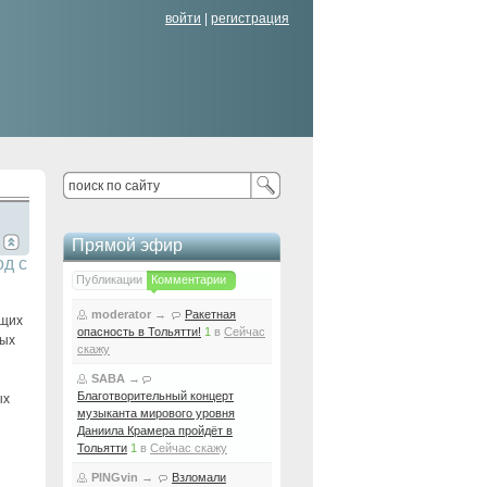
войти
|
регистрация
Прямой эфир
од с
Публикации
Комментарии
moderator
→
Ракетная
ящих
опасность в Тольятти!
1
в
Сейчас
ных
скажу
SABA
→
Благотворительный концерт
ых
музыканта мирового уровня
Даниила Крамера пройдёт в
Тольятти
1
в
Сейчас скажу
PINGvin
→
Взломали