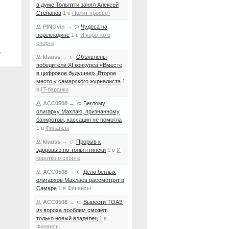
в думе Тольятти занял Алексей
Степанов
1
в
Полит просвет
PINGvin
→
Чудеса на
перекладине
1
в
И коротко о
спорте
ь
klauss
→
Объявлены
победители XI конкурса «Вместе
в цифровое будущее». Второе
место у самарского журналиста
1
в
IT-баранки
ACC0508
→
Беглому
олигарху Махлаю, признанному
банкротом, кассация не помогла
1
в
Финансы
klauss
→
Прорыв к
здоровью по-тольяттински
1
в
И
коротко о спорте
ACC0508
→
Дело беглых
олигархов Махлаев рассмотрят в
Самаре
1
в
Финансы
ACC0508
→
Вывести ТОАЗ
из вороха проблем сможет
только новый владелец
1
в
Финансы