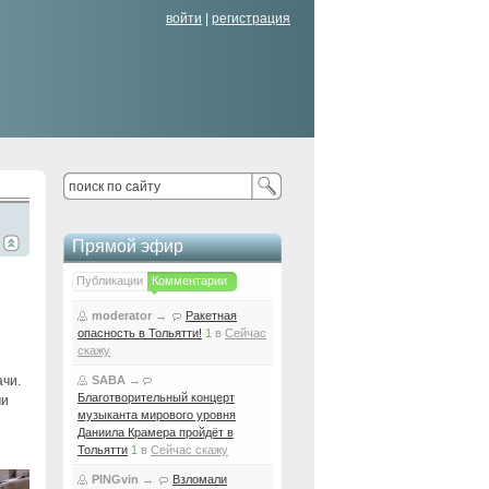
войти
|
регистрация
Прямой эфир
Публикации
Комментарии
moderator
→
Ракетная
опасность в Тольятти!
1
в
Сейчас
скажу
чи.
SABA
→
Благотворительный концерт
ми
музыканта мирового уровня
Даниила Крамера пройдёт в
Тольятти
1
в
Сейчас скажу
PINGvin
→
Взломали