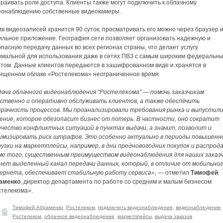
раивать роли доступа. Клиенты также могут подключить к облачному
еонаблюдению собственные видеокамеры.
в видеозаписей хранится 90 суток, просматривать его можно через браузер 
ильное приложение. География сети позволяет организовать надежную и
пасную передачу данных во всех регионах страны, что делает услугу
имальной для использования даже в сетях ПВЗ с самым широким федеральн
атом. Данные клиентов передаются в зашифрованном виде и хранятся в
ищенном облаке «Ростелекома» неограниченное время.
дача облачного видеонаблюдения “Ростелекома” — помочь заказчикам
ественно и оперативно обслуживать клиентов, а также обеспечить
зрачность процессов. Мы проанализировали требования рынка и выпустил
ение, которое обезопасит бизнес от потерь. В частности, оно сократит
ичество конфликтных ситуаций в пунктах выдачи, а значит, позволит и
имизировать риск штрафов. Это особенно актуально в периоды повышенн
рузки на маркетплейсы, например, в дни предновогодних покупок и распрода
ме того, существенным преимуществом видеонаблюдения для наших заказ
нет выделенный канал передачи данных, который, в отличие от мобильно
ернета, обеспечивает стабильную работу сервиса»
, — отметил
Тимофей
аменко
, директор департамента по работе со средним и малым бизнесом
стелекома».
Тимофей Абраменко
,
Ростелеком
,
подключить видеонаблюдение
,
видеонаблюдение
Ростелеком
,
облачное видеонаблюдение
,
маркетплейсы
,
выдача заказов