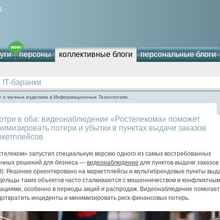
е
уги
персоны
коллективные блоги
персональные блоги
IT-баранки
г о мучных изделиях в Информационных Технологиях.
отри в оба: видеонаблюдение «Ростелекома» поможет
имизировать потери и убытки в пунктах выдачи заказов
ркетплейсов
стелеком» запустил специальную версию одного из самых востребованных
ачных решений для бизнеса —
видеонаблюдение
для пунктов выдачи заказов
З). Решение ориентировано на маркетплейсы и мультибрендовые пункты выда
дельцы таких объектов часто сталкиваются с мошенничеством и конфликтны
уациями, особенно в периоды акций и распродаж. Видеонаблюдение помогает
дотвратить инциденты и минимизировать риск финансовых потерь.