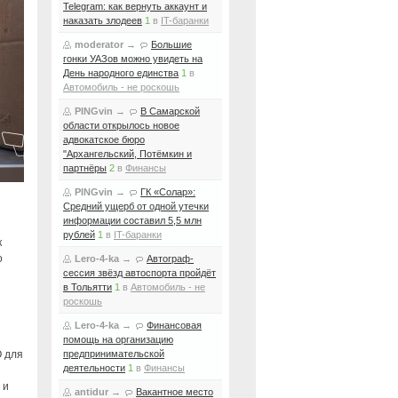
Telegram: как вернуть аккаунт и
наказать злодеев
1
в
IT-баранки
moderator
→
Большие
гонки УАЗов можно увидеть на
День народного единства
1
в
Автомобиль - не роскошь
PINGvin
→
В Самарской
области открылось новое
адвокатское бюро
"Архангельский, Потёмкин и
партнёры
2
в
Финансы
PINGvin
→
ГК «Солар»:
Средний ущерб от одной утечки
информации составил 5,5 млн
рублей
1
в
IT-баранки
к
о
Lero-4-ka
→
Автограф-
сессия звёзд автоспорта пройдёт
в Тольятти
1
в
Автомобиль - не
роскошь
Lero-4-ka
→
Финансовая
помощь на организацию
О для
предпринимательской
деятельности
1
в
Финансы
 и
antidur
→
Вакантное место