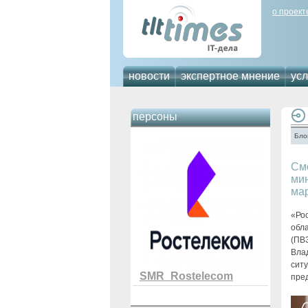
о проект
новости
экспертное мнение
усл
персоны
Бло
См
мин
ма
«Ро
обл
(ПВ
Вла
сит
SMR_Rostelecom
пре