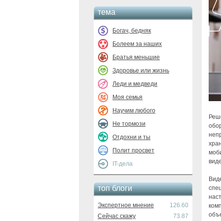
тема
Богач, бедняк
Болеем за наших
Братья меньшие
Здоровье или жизнь
Леди и медведи
Моя семья
Научим любого
Реш
Не тормози
обор
непр
Отдохни и ты
хра
Полит просвет
моб
вид
IT-дела
Вид
топ блоги
спе
нас
Экспертное мнение
126.60
комп
объе
Сейчас скажу
73.87