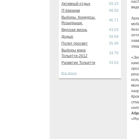
наст
Активный отдых
59.33
вид
IT-баранки
48.50
Выборы. Конкурсы.
Архи
46.71
Розыгрыши.
моб
безо
Вкусная жизнь
43.03
опт
Додыр
39.58
охв
Полит просвет
35.49
защ
Выборы мэра
34.76
Тольятти-2012
«За
Развитие Тольятти
33.03
кач
про
Все блоги
реш
кол
мин
наг
Кро
ста
инт
Абр
«Ро