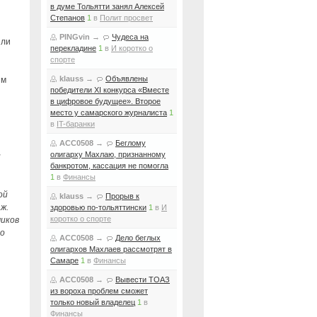
в думе Тольятти занял Алексей
Степанов
1
в
Полит просвет
PINGvin
→
Чудеса на
или
перекладине
1
в
И коротко о
спорте
klauss
→
Объявлены
ым
победители XI конкурса «Вместе
в цифровое будущее». Второе
место у самарского журналиста
1
в
IT-баранки
ACC0508
→
Беглому
олигарху Махлаю, признанному
и
банкротом, кассация не помогла
1
в
Финансы
ой
klauss
→
Прорыв к
ж.
здоровью по-тольяттински
1
в
И
коротко о спорте
чиков
го
ACC0508
→
Дело беглых
олигархов Махлаев рассмотрят в
Самаре
1
в
Финансы
ACC0508
→
Вывести ТОАЗ
из вороха проблем сможет
только новый владелец
1
в
Финансы