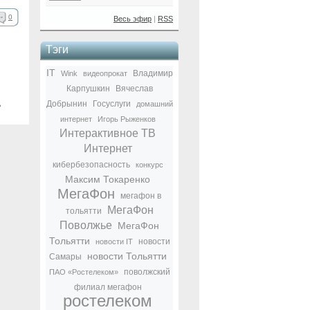
0
Весь эфир
|
RSS
Тэги
IT
Владимир
Wink
видеопрокат
Карпушкин
Вячеслав
Добрынин
Госуслуги
ь
домашний
интернет
Игорь Рыженков
Интерактивное ТВ
Интернет
кибербезопасность
конкурс
Максим Токаренко
МегаФон
мегафон в
МегаФон
тольятти
Поволжье
МегаФон
Тольятти
новости
новости IT
новости Тольятти
Самары
поволжский
ПАО «Ростелеком»
филиал мегафон
ростелеком