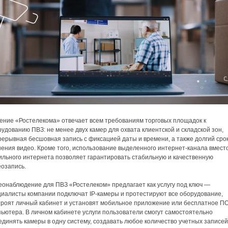
ение «Ростелекома» отвечает всем требованиям торговых площадок к
удованию ПВЗ: не менее двух камер для охвата клиентской и складской зон,
ерывная бесшовная запись с фиксацией даты и времени, а также долгий сро
нения видео. Кроме того, использование выделенного интернет-канала вмест
ильного интернета позволяет гарантировать стабильную и качественную
еозапись.
еонаблюдение для ПВЗ «Ростелеком» предлагает как услугу под ключ —
циалисты компании подключат IP-камеры и протестируют все оборудование,
троят личный кабинет и установят мобильное приложение или бесплатное П
ьютера. В личном кабинете услуги пользователи смогут самостоятельно
динять камеры в одну систему, создавать любое количество учетных записей