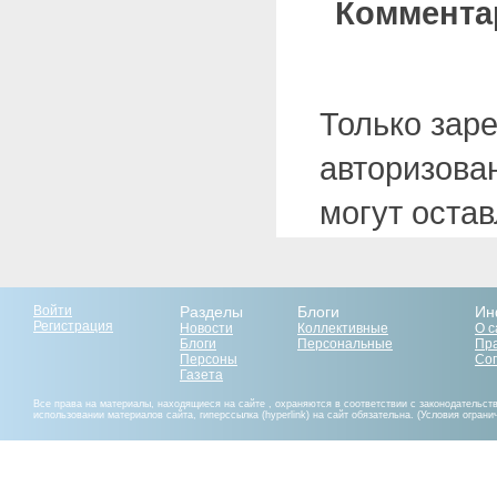
Коммента
Только зар
авторизова
могут оста
Войти
Разделы
Блоги
Ин
Регистрация
Новости
Коллективные
О с
Блоги
Персональные
Пр
Персоны
Со
Газета
Все права на материалы, находящиеся на сайте , охраняются в соответствии с законодательст
использовании материалов сайта, гиперссылка (hyperlink) на сайт обязательна. (Условия огран