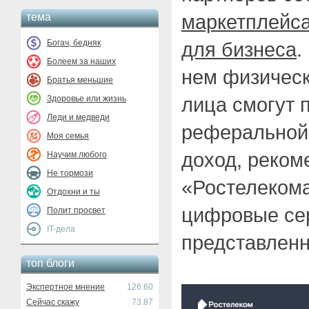
маркетплейса
тема
Богач, бедняк
для бизнеса
.
Болеем за наших
нем физическ
Братья меньшие
лица смогут 
Здоровье или жизнь
Леди и медведи
реферальной 
Моя семья
доход, реком
Научим любого
Не тормози
«Ростелекома
Отдохни и ты
цифровые се
Полит просвет
IT-дела
представленн
топ блоги
Экспертное мнение
126.60
Сейчас скажу
73.87