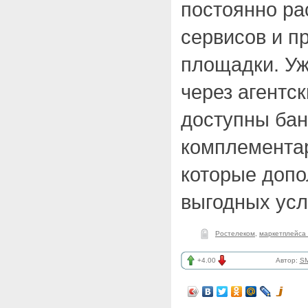
постоянно ра
сервисов и п
площадки. У
через агентск
доступны ба
комплементар
которые допо
выгодных усл
Ростелеком
,
маркетплейса
+4.00
Автор:
SM