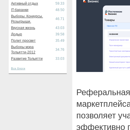
Активный отдых
59.33
IT-баранки
48.50
Выборы. Конкурсы.
46.71
Розыгрыши.
Вкусная жизнь
43.03
Додыр
39.58
Полит просвет
35.49
Выборы мэра
34.76
Тольятти-2012
Развитие Тольятти
33.03
Все блоги
Реферальная
маркетплейс
позволяет уч
эффективно 