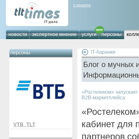
о проекте
новости
экспертное мнение
услуги
персоны
колл
IT-баранки
персоны
Блог о мучных 
Информационны
«Ростелеком» запускае
B2B-маркетплейса
«Ростелеком»
кабинет для
VTB_TLT
партнеров со