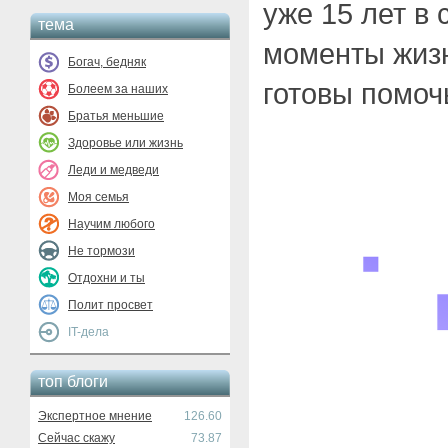
уже 15 лет в
тема
моменты жизн
Богач, бедняк
готовы помоч
Болеем за наших
Братья меньшие
Здоровье или жизнь
Леди и медведи
Моя семья
Научим любого
Не тормози
Отдохни и ты
Полит просвет
IT-дела
топ блоги
Экспертное мнение
126.60
Сейчас скажу
73.87