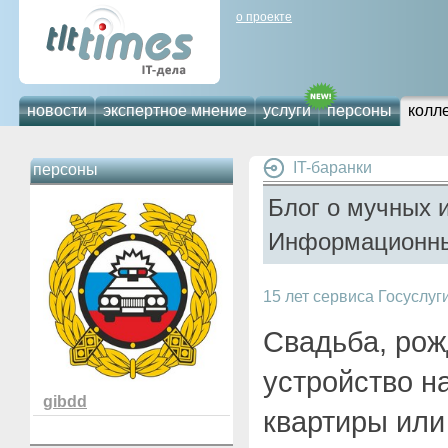
о проекте
новости
экспертное мнение
услуги
персоны
колл
IT-баранки
персоны
Блог о мучных 
Информационны
15 лет сервиса Госуслуг
Свадьба, рож
устройство на
gibdd
квартиры или