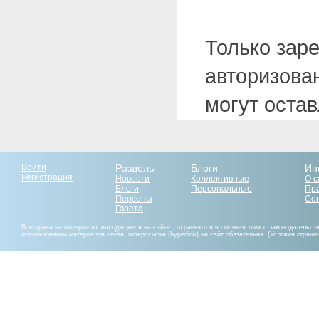
Только зар
авторизова
могут оста
Войти
Разделы
Блоги
Ин
Регистрация
Новости
Коллективные
О с
Блоги
Персональные
Пр
Персоны
Со
Газета
Все права на материалы, находящиеся на сайте , охраняются в соответствии с законодательст
использовании материалов сайта, гиперссылка (hyperlink) на сайт обязательна. (Условия огран