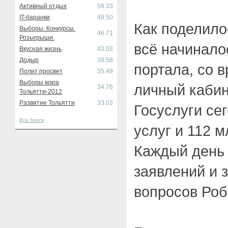
Активный отдых
59.33
IT-баранки
48.50
Как поделил
Выборы. Конкурсы.
46.71
Розыгрыши.
всё начинало
Вкусная жизнь
43.03
Додыр
39.58
портала, со 
Полит просвет
35.49
Выборы мэра
личный кабин
34.76
Тольятти-2012
Развитие Тольятти
33.03
Госуслуги сег
Все блоги
услуг и 112 
Каждый день 
заявлений и 
вопросов Роб