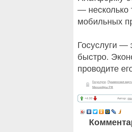
— несколько 
мобильных п
Госуслуги — 
быстро. Экон
проводите ег
Госуслуги
,
Пушкинская карт
Минцифры РФ
+4.00
Автор:
mo
Коммента