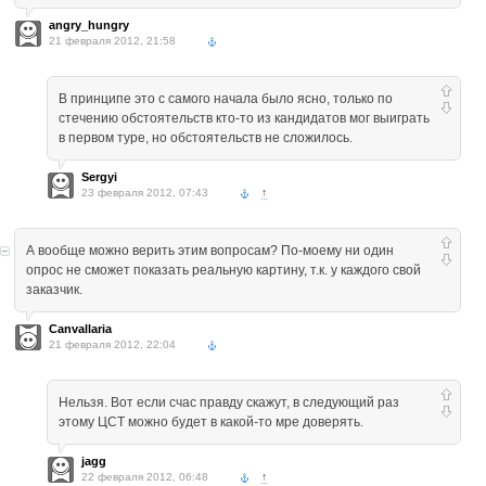
angry_hungry
21 февраля 2012, 21:58
В принципе это с самого начала было ясно, только по
стечению обстоятельств кто-то из кандидатов мог выиграть
в первом туре, но обстоятельств не сложилось.
Sergyi
23 февраля 2012, 07:43
↑
А вообще можно верить этим вопросам? По-моему ни один
опрос не сможет показать реальную картину, т.к. у каждого свой
заказчик.
Canvallaria
21 февраля 2012, 22:04
Нельзя. Вот если счас правду скажут, в следующий раз
этому ЦСТ можно будет в какой-то мре доверять.
jagg
22 февраля 2012, 06:48
↑