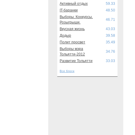
Активный отдых
59.33
IT-баранки
48.50
Выборы. Конкурсы.
46.71
Розыгрыши.
Вкусная жизнь
43.03
Додыр
39.58
Полит просвет
35.49
Выборы мэра
34.76
Тольятти-2012
Развитие Тольятти
33.03
Все блоги