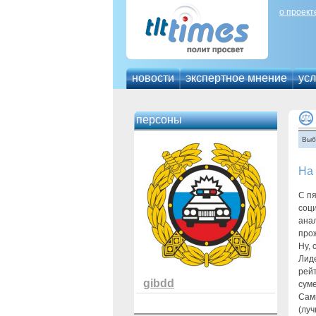
о проект
новости
экспертное мнение
усл
персоны
Выб
На 
С пя
соц
ана
прож
Ну, 
Лиде
рей
gibdd
суме
Сам
(луч