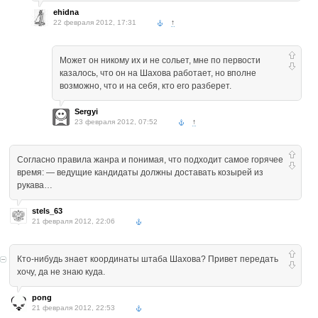
ehidna
22 февраля 2012, 17:31
↑
Может он никому их и не сольет, мне по первости
казалось, что он на Шахова работает, но вполне
возможно, что и на себя, кто его разберет.
Sergyi
23 февраля 2012, 07:52
↑
Согласно правила жанра и понимая, что подходит самое горячее
время: — ведущие кандидаты должны доставать козырей из
рукава…
stels_63
21 февраля 2012, 22:06
Кто-нибудь знает координаты штаба Шахова? Привет передать
хочу, да не знаю куда.
pong
21 февраля 2012, 22:53