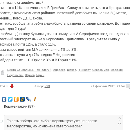
аничусь пока арифметикой.
 место с 14% переместился Б.Гринблат. Следует отметить, что и Центральном
более, в Комсомольском районах настоящий декабрист вышел на 2(!) место,
редив… Кого? Да, Шахова.
т, нас, вообще, эти ребята-декабристы развели со своим разводом. Вот паро
удет для 2 тура!
 любимец (на кону бутылка джина) коммунист А.Серафимов поздно подорвалс
тестный электорат нынче у Борислава Ефимовича. В результате было у
афимова почти 12%, а стало 11%.
раза вырос рейтинг М.Маряхина — с 4% до 8%.
тически с нуля и до 7% подрос Е.Недошивин.
айдеры те же — Е.Юрьев с 3% и В.Гарин с 1%.
Центр Социальных Технологий
,
Андреев
,
Шахов
,
Гринблат
,
Серафимов
,
Маряхин
,
Недошивин
,
Юрьев
,
Гарин
21 февраля 2012, 21:54
+24.00
Автор:
999
Комментарии (
57
)
То есть победа кого-либо в первом туре уже не просто
маловероятна, но исключена категорически?