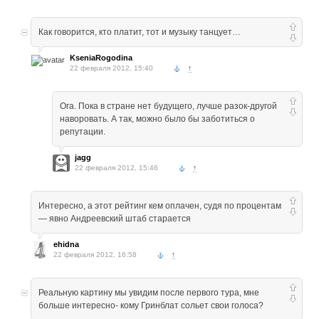
Как говорится, кто платит, тот и музыку танцует…
KseniaRogodina
22 февраля 2012, 15:40
↑
Ога. Пока в стране нет будущего, лучше разок-другой
наворовать. А так, можно было бы заботиться о
репутации.
jagg
22 февраля 2012, 15:46
↑
Интересно, а этот рейтинг кем оплачен, судя по процентам
— явно Андреевский штаб старается
ehidna
22 февраля 2012, 16:58
↑
Реальную картину мы увидим после первого тура, мне
больше интересно- кому Гринблат сольет свои голоса?