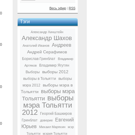
Весь эфир
|
RSS
0
Тэги
Александр Хинштейн
Александр Шахов
0
Андреев
Анатолий Иванов
Андрей Серафимов
Борислав Гринблат
Владимир
Владимир Ягутян
Артяков
выборы 2012
Выборы
выборы в Тольятти
выборы
выборы мэра в
мэра 2012
0
выборы мэра
Тольятти
выборы
Тольятти
мэра Тольятти
2012
Георгий Башкиров
Евгений
Гринблат
доверие
0
Юрьев
Михаил Маряхин
мэр
Тольятти
мэрия Тольятти