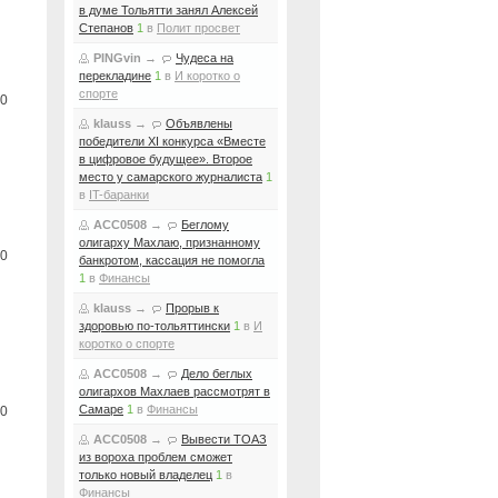
в думе Тольятти занял Алексей
Степанов
1
в
Полит просвет
PINGvin
→
Чудеса на
перекладине
1
в
И коротко о
спорте
0
klauss
→
Объявлены
победители XI конкурса «Вместе
в цифровое будущее». Второе
место у самарского журналиста
1
в
IT-баранки
ACC0508
→
Беглому
олигарху Махлаю, признанному
0
банкротом, кассация не помогла
1
в
Финансы
klauss
→
Прорыв к
здоровью по-тольяттински
1
в
И
коротко о спорте
ACC0508
→
Дело беглых
олигархов Махлаев рассмотрят в
Самаре
1
в
Финансы
0
ACC0508
→
Вывести ТОАЗ
из вороха проблем сможет
только новый владелец
1
в
Финансы