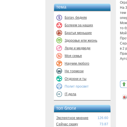
Огр
тема
На 3
тем 
Богач, бедняк
опе
Може
Болеем за наших
то б
Братья меньшие
Мой
Про
Здоровье или жизнь
Сер
Леди и медведи
в 2 
Прак
Моя семья
Аутс
Научим любого
Не тормози
Отдохни и ты
Полит просвет
IT-дела
топ блоги
Экспертное мнение
126.60
Сейчас скажу
73.87