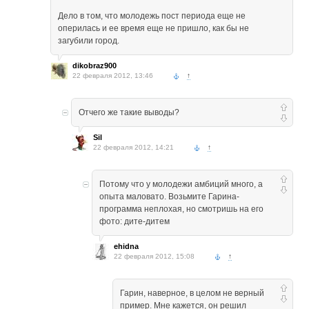
Дело в том, что молодежь пост периода еще не
оперилась и ее время еще не пришло, как бы не
загубили город.
dikobraz900
22 февраля 2012, 13:46
↑
Отчего же такие выводы?
Sil
22 февраля 2012, 14:21
↑
Потому что у молодежи амбиций много, а
опыта маловато. Возьмите Гарина-
программа неплохая, но смотришь на его
фото: дите-дитем
ehidna
22 февраля 2012, 15:08
↑
Гарин, наверное, в целом не верный
пример. Мне кажется, он решил