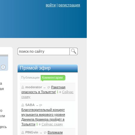
войти
|
регистрация
Прямой эфир
Публикации
Комментарии
ра
moderator
→
Ракетная
ная
опасность в Тольятти!
1
в
Сейчас
скажу
SABA
→
Благотворительный концерт
го
музыканта мирового уровня
ели
Даниила Крамера пройдёт в
Тольятти
1
в
Сейчас скажу
десь
PINGvin
→
Взломали