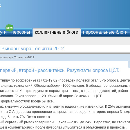
е
уги
персоны
коллективные блоги
персональные блоги
Выборы мэра Тольятти-2012
оры мэра Тольятти-2012
первый, второй - рассчитайсь! Результаты опроса ЦСТ.
тницу по воскресенье (17.02-19.02) проведен полевой этап 3-го опроса Цент
иальных технологий. Объем выборки -1000 человек. Выборка пропорциональ
литическая. Контролируемые параметры — пол, возраст, род занятий, район
ивания. Точек опроса — 20. Уличный опрос. Заказчик — ЦСТ.
с формальностями вроде бы все.
р, к чьему-то сожалению или к чьей-то радости, не изменился. К 25% активно
тинга С.Андреев за прошедшие со времени проведения второго опроса 3 нед
л добавить 7%. Всего-навсего.
ый серьезный рывок совершил А.Шахов — с 8% до 24%. Вероятно, не стоит з
ше в комментариях и после футбола) углубляться в объяснения и прогнозы.