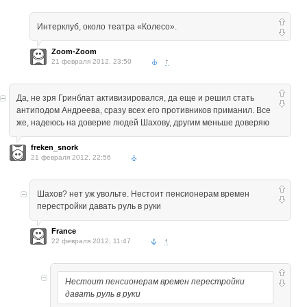
Интерклуб, около театра «Колесо».
Zoom-Zoom
21 февраля 2012, 23:50
↑
Да, не зря Гринблат активизировался, да еще и решил стать
антиподом Андреева, сразу всех его противников приманил. Все
же, надеюсь на доверие людей Шахову, другим меньше доверяю
freken_snork
21 февраля 2012, 22:56
Шахов? нет уж увольте. Нестоит пенсионерам времен
перестройки давать руль в руки
France
22 февраля 2012, 11:47
↑
Нестоит пенсионерам времен перестройки
давать руль в руки