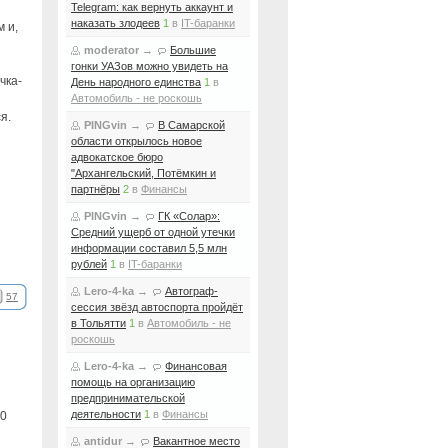
Telegram: как вернуть аккаунт и
наказать злодеев
1
в
IT-баранки
 и,
moderator
→
Большие
гонки УАЗов можно увидеть на
чка-
День народного единства
1
в
Автомобиль - не роскошь
я.
PINGvin
→
В Самарской
области открылось новое
адвокатское бюро
"Архангельский, Потёмкин и
партнёры
2
в
Финансы
PINGvin
→
ГК «Солар»:
Средний ущерб от одной утечки
информации составил 5,5 млн
рублей
1
в
IT-баранки
Lero-4-ka
→
Автограф-
57
сессия звёзд автоспорта пройдёт
в Тольятти
1
в
Автомобиль - не
роскошь
Lero-4-ka
→
Финансовая
помощь на организацию
предпринимательской
деятельности
1
в
Финансы
0
antidur
→
Вакантное место