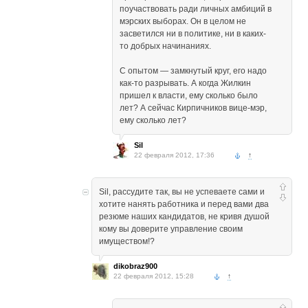
поучаствовать ради личных амбиций в
мэрских выборах. Он в целом не
засветился ни в политике, ни в каких-
то добрых начинаниях.
С опытом — замкнутый круг, его надо
как-то разрывать. А когда Жилкин
пришел к власти, ему сколько было
лет? А сейчас Кирпичников вице-мэр,
ему сколько лет?
Sil
22 февраля 2012, 17:36
↑
Sil, рассудите так, вы не успеваете сами и
хотите нанять работника и перед вами два
резюме наших кандидатов, не кривя душой
кому вы доверите управление своим
имуществом!?
dikobraz900
22 февраля 2012, 15:28
↑