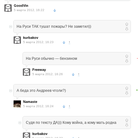
GoodVin
5 марта 2012, 16:22
На Руси ТАК тушат пожары? Не заметил))
kurbakov
5 марта 2012, 16:23
↑
На Руси обычно — бензином
Freeway
5 марта 2012, 16:26
↑
+
А беда это Андреев чтоли?)
Namaste
5 марта 2012, 16:24
↑
Судя по тексту ДА))) Кому война, а кому мать родна
kurbakov