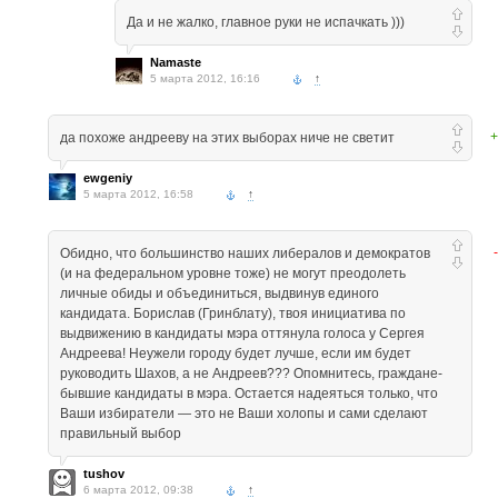
Да и не жалко, главное руки не испачкать )))
Namaste
5 марта 2012, 16:16
↑
+
да похоже андрееву на этих выборах ниче не светит
ewgeniy
5 марта 2012, 16:58
↑
Обидно, что большинство наших либералов и демократов
(и на федеральном уровне тоже) не могут преодолеть
личные обиды и объединиться, выдвинув единого
кандидата. Борислав (Гринблату), твоя инициатива по
выдвижению в кандидаты мэра оттянула голоса у Сергея
Андреева! Неужели городу будет лучше, если им будет
руководить Шахов, а не Андреев??? Опомнитесь, граждане-
бывшие кандидаты в мэра. Остается надеяться только, что
Ваши избиратели — это не Ваши холопы и сами сделают
правильный выбор
tushov
6 марта 2012, 09:38
↑