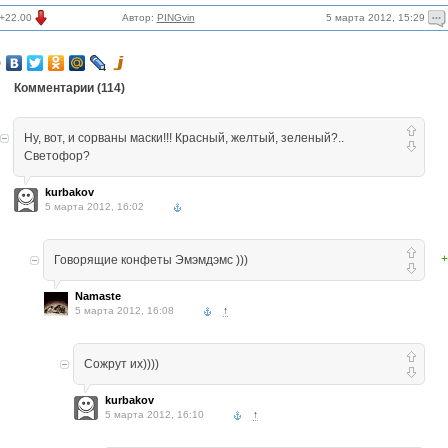
5 марта 2012, 15:29
+22.00
Автор:
PINGvin
Комментарии (
114
)
Ну, вот, и сорваны маски!!! Красный, желтый, зеленый?..
Светофор?
kurbakov
5 марта 2012, 16:02
+
Говорящие конфеты Эмэмдэмс )))
Namaste
5 марта 2012, 16:08
↑
Сожрут их))))
kurbakov
5 марта 2012, 16:10
↑