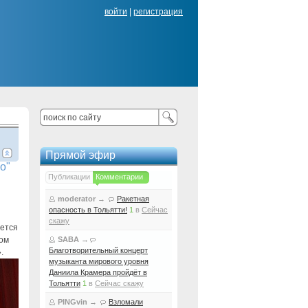
войти
|
регистрация
Прямой эфир
о"
Публикации
Комментарии
moderator
→
Ракетная
опасность в Тольятти!
1
в
Сейчас
скажу
ается
ром
SABA
→
Благотворительный концерт
.
музыканта мирового уровня
Даниила Крамера пройдёт в
Тольятти
1
в
Сейчас скажу
PINGvin
→
Взломали