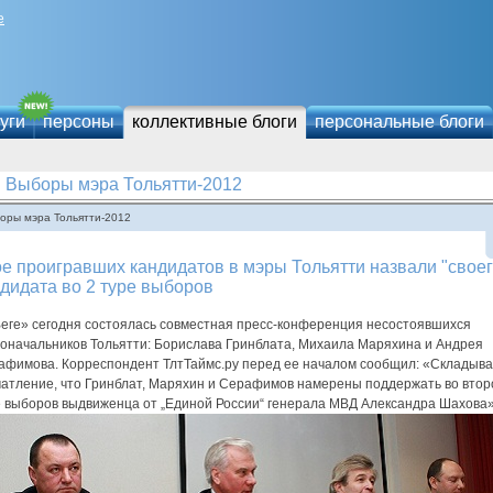
е
уги
персоны
коллективные блоги
персональные блоги
Выборы мэра Тольятти-2012
оры мэра Тольятти-2012
е проигравших кандидатов в мэры Тольятти назвали "своег
дидата во 2 туре выборов
Веге» сегодня состоялась совместная пресс-конференция несостоявшихся
доначальников Тольятти: Борислава Гринблата, Михаила Маряхина и Андрея
афимова. Корреспондент ТлтТаймс.ру перед ее началом сообщил: «Складыв
чатление, что Гринблат, Маряхин и Серафимов намерены поддержать во вто
е выборов выдвиженца от „Единой России“ генерала МВД Александра Шахова»