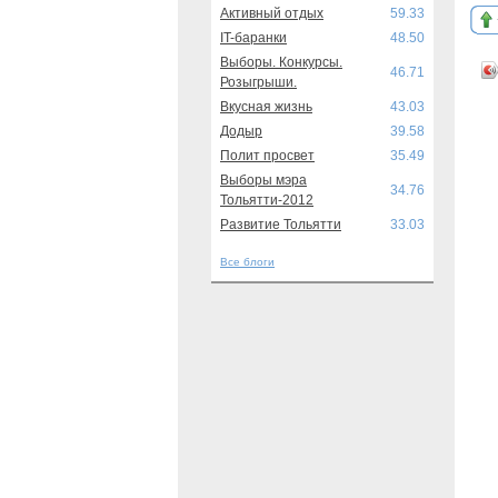
Активный отдых
59.33
IT-баранки
48.50
Выборы. Конкурсы.
46.71
Розыгрыши.
Вкусная жизнь
43.03
Додыр
39.58
Полит просвет
35.49
Выборы мэра
34.76
Тольятти-2012
Развитие Тольятти
33.03
Все блоги