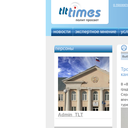
о проект
новости
экспертное мнение
усл
персоны
Выб
Тро
кан
В «
гра
Сер
впе
тур
Admin_TLT