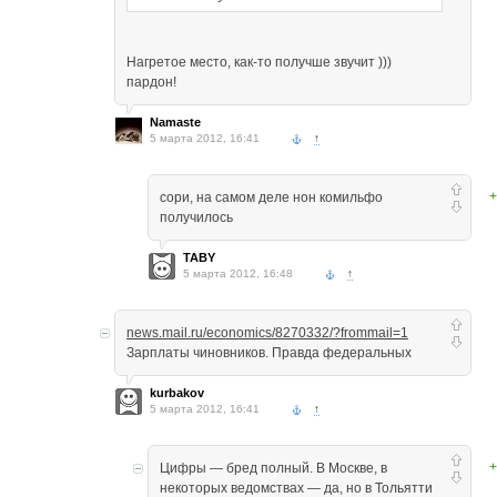
Нагретое место, как-то получше звучит )))
пардон!
Namaste
5 марта 2012, 16:41
↑
+
сори, на самом деле нон комильфо
получилось
TABY
5 марта 2012, 16:48
↑
news.mail.ru/economics/8270332/?frommail=1
Зарплаты чиновников. Правда федеральных
kurbakov
5 марта 2012, 16:41
↑
+
Цифры — бред полный. В Москве, в
некоторых ведомствах — да, но в Тольятти