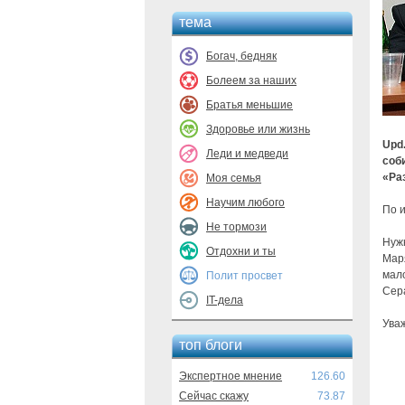
тема
Богач, бедняк
Болеем за наших
Братья меньшие
Здоровье или жизнь
Upd
Леди и медведи
соб
«Ра
Моя семья
Научим любого
По 
Не тормози
Нуж
Отдохни и ты
Мар
мало
Полит просвет
Сер
IT-дела
Ува
топ блоги
Экспертное мнение
126.60
Сейчас скажу
73.87