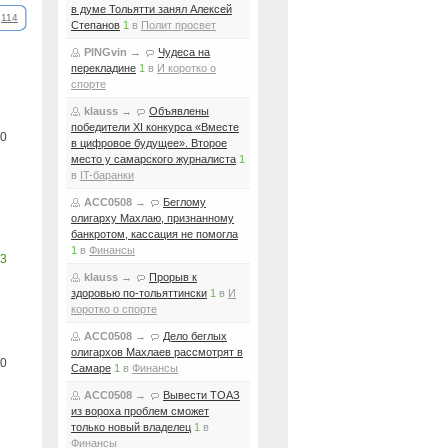
в думе Тольятти занял Алексей
114
Степанов
1
в
Полит просвет
PINGvin
→
Чудеса на
перекладине
1
в
И коротко о
спорте
klauss
→
Объявлены
победители XI конкурса «Вместе
0
в цифровое будущее». Второе
место у самарского журналиста
1
в
IT-баранки
ACC0508
→
Беглому
олигарху Махлаю, признанному
банкротом, кассация не помогла
1
в
Финансы
3
klauss
→
Прорыв к
здоровью по-тольяттински
1
в
И
коротко о спорте
ACC0508
→
Дело беглых
олигархов Махлаев рассмотрят в
0
Самаре
1
в
Финансы
ACC0508
→
Вывести ТОАЗ
из вороха проблем сможет
только новый владелец
1
в
Финансы