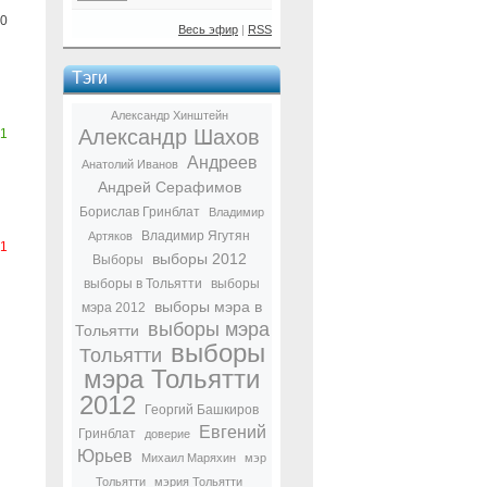
0
Весь эфир
|
RSS
Тэги
Александр Хинштейн
Александр Шахов
1
Андреев
Анатолий Иванов
Андрей Серафимов
Борислав Гринблат
Владимир
Владимир Ягутян
Артяков
-1
выборы 2012
Выборы
выборы в Тольятти
выборы
выборы мэра в
мэра 2012
выборы мэра
Тольятти
выборы
Тольятти
мэра Тольятти
2012
Георгий Башкиров
Евгений
Гринблат
доверие
Юрьев
Михаил Маряхин
мэр
Тольятти
мэрия Тольятти