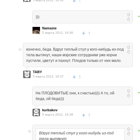
5 марта 2012, 16:32
↑
+
)))
Namaste
5 марта 2012, 16:36
↑
конечно, беда. Вдруг теплый стул у кого-нибудь из-под
тела вытянут, наши мэрские сотрудники уже корни
пустили, цветут и пахнут. Плодов только от них мало.
TABY
5 марта 2012, 16:37
↑
+
Не ПЛОДОВИТЫЕ они, к счастью)))) А то, ой
беда, ой беда)))
kurbakov
5 марта 2012, 16:38
↑
+
Вдруг теплый стул у кого-нибудь из-под
тела вытянут