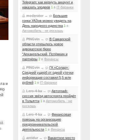
Telegram: как вернуть аккаунт и
наказать злодеев
1
в
IT-баранки
moderator
→
Большие
гонки УАЗов можно увидеть на
День народного единства
1
в
Автомобиль - не роскошь
PINGvin
→
В Самарской
области открылось новое
адвокатское бюро
"Архангельский, Потёмкин и
партнёры
2
в
Финансы
PINGvin
→
ГК «Солар»:
Средний ущерб от одной утечки
информации составил 5,5 млн
рублей
1
в
IT-баранки
та и
 Но
Lero-4-ka
→
Автограф-
ей
сессия звёзд автоспорта пройдёт
в Тольятти
1
в
Автомобиль - не
роскошь
Lero-4-ka
→
Финансовая
помощь на организацию
ей
предпринимательской
в
,
деятельности
1
в
Финансы
antidur
→
Вакантное место