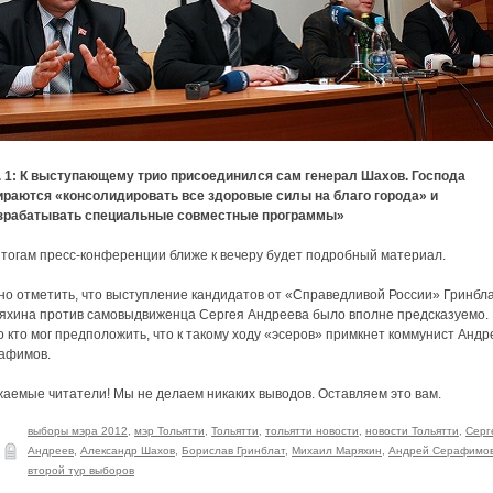
. 1: К выступающему трио присоединился сам генерал Шахов. Господа
ираются «консолидировать все здоровые силы на благо города» и
зрабатывать специальные совместные программы»
итогам пресс-конференции ближе к вечеру будет подробный материал.
но отметить, что выступление кандидатов от «Справедливой России» Гринбла
яхина против самовыдвиженца Сергея Андреева было вполне предсказуемо.
 кто мог предположить, что к такому ходу «эсеров» примкнет коммунист Андр
афимов.
жаемые читатели! Мы не делаем никаких выводов. Оставляем это вам.
выборы мэра 2012
,
мэр Тольятти
,
Тольятти
,
тольятти новости
,
новости Тольятти
,
Серг
Андреев
,
Александр Шахов
,
Борислав Гринблат
,
Михаил Маряхин
,
Андрей Серафимо
второй тур выборов